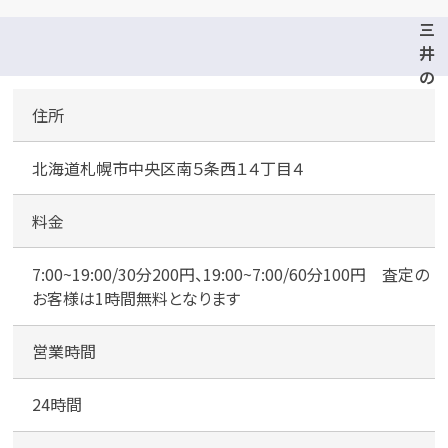
三
井
の
リ
住所
パ
ー
北海道札幌市中央区南５条西１４丁目４
ク
札
幌
料金
南
５
7:00~19:00/30分200円、19:00~7:00/60分100円 査定の
西
お客様は1時間無料となります
１
４
営業時間
駐
車
24時間
場