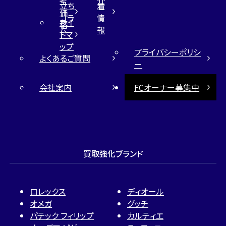
考
介
立ち
着
価
コラ
情
サイ
格
ム
報
トマ
ップ
プライバシーポリシ
よくあるご質問
ー
会社案内
FCオーナー募集中
買取強化ブランド
ロレックス
ディオール
オメガ
グッチ
パテック フィリップ
カルティエ