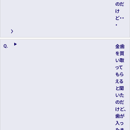
のだ
け
ど・・
・
金歯
を買
い取
って
もら
える
と聞
いた
のだ
けど、
歯が
入っ
たま