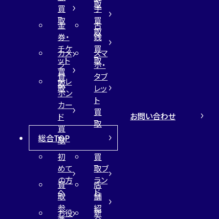
取
買
手
取
買
金
古
取
券・
銭
チケ
買
カメ
スマ
ット
取
ラ
ホ・
買
買
タブ
テレ
取
取
レッ
ホン
ト
カー
買
お問い合わせ
ド
取
買
総合TOP
取
初
買
めて
取ブ
の方
ラン
買
店
へ
ド
取
舗
参
紹
お役
新