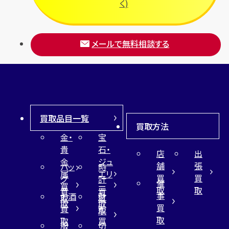
く)
メールで無料相談する
買取品目一覧
買取方法
金・
宝
貴
石・
店
出
金
ジュ
舗
張
バッ
時
属
エリ
買
買
グ
計
催
買
ー
取
取
買
買
事
お酒
財
取
買
取
取
買
買
布
取
取
取
買
服
切