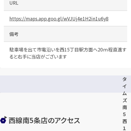
URL
https://maps.app.goo.gl/wVJUj4e1H2in1u6y8
備考
駐車場を出て市電沿いを西15丁目駅方面へ20ｍ程直進す
ると右手に当店がございます
タ
イ
ム
ズ
南
５
西線南5条店のアクセス
西
１