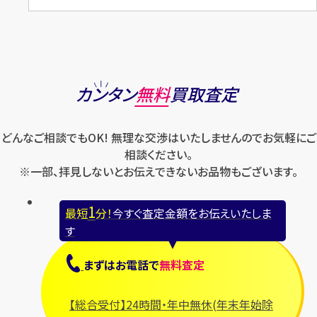
カンタン
無料
買取査定
どんなご相談でもOK! 無理な交渉はいたしませんのでお気軽にご
相談ください。
※一部、拝見しないとお伝えできないお品物もございます。
1
最短
分！
今すぐ査定金額をお伝えいたしま
す
まずは
お電話
で
無料査定
【総合受付】24時間・年中無休(年末年始除