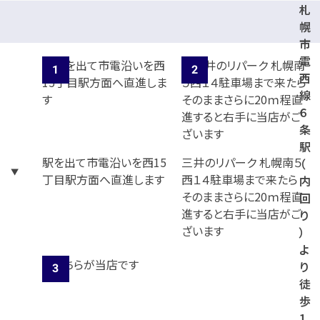
札
４
幌
駐
市
車
電
場
西
線
６
条
駅
駅を出て市電沿いを西15
三井のリパーク 札幌南５
（
丁目駅方面へ直進します
西１４駐車場まで来たら
内
そのままさらに20ｍ程直
回
進すると右手に当店がご
り
ざいます
）
よ
り
徒
歩
1