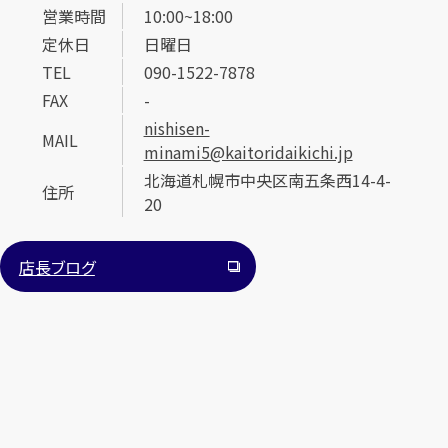
営業時間
10:00~18:00
定休日
日曜日
TEL
090-1522-7878
FAX
-
nishisen-
MAIL
minami5@kaitoridaikichi.jp
カンタン
無料
北海道札幌市中央区南五条西14-4-
住所
20
店長ブログ
1
最短
分！
今すぐ査定金額をお伝えいたします
まずは
お電話
で
無料査定
【総合受付】24時間・年中無休(年末年始除く)