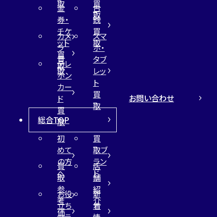
取
買
金
古
取
券・
銭
チケ
買
カメ
スマ
ット
取
ラ
ホ・
買
買
タブ
テレ
取
取
レッ
ホン
ト
カー
買
お問い合わせ
ド
取
買
総合TOP
取
初
買
めて
取ブ
の方
ラン
買
店
へ
ド
取
舗
参
紹
お役
新
考
介
立ち
着
価