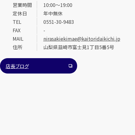
営業時間
10:00～19:00
定休日
年中無休
TEL
0551-30-9483
FAX
-
MAIL
nirasakiekimae@kaitoridaikichi.jp
住所
山梨県韮崎市富士見1丁目5番5号
カンタン
無料
店長ブログ
1
最短
分！
今すぐ査定金額をお伝えいたします
まずは
お電話
で
無料査定
【総合受付】24時間・年中無休(年末年始除く)