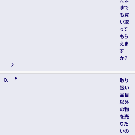
たま
まで
も買
い取
って
もら
えま
す
か？
取り
扱い
品目
以外
の物
を売
りた
いの