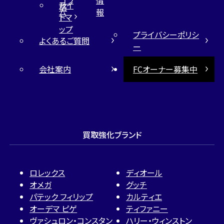
コラ
情
サイ
格
ム
報
トマ
ップ
プライバシーポリシ
よくあるご質問
ー
会社案内
FCオーナー募集中
買取強化ブランド
ロレックス
ディオール
オメガ
グッチ
パテック フィリップ
カルティエ
オーデマ ピゲ
ティファニー
ヴァシュロン・コンスタン
ハリー・ウィンストン