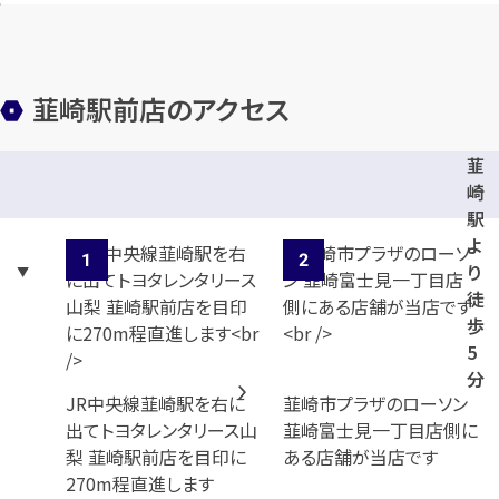
韮崎駅前店のアクセス
韮
崎
駅
よ
り
徒
歩
5
分
JR中央線韮崎駅を右に
韮崎市プラザのローソン
出てトヨタレンタリース山
韮崎富士見一丁目店側に
梨 韮崎駅前店を目印に
ある店舗が当店です
270m程直進します