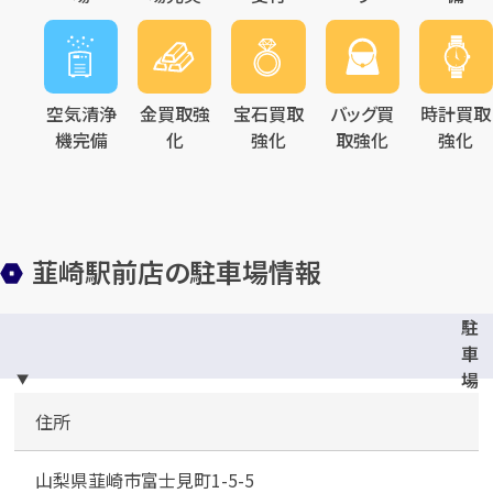
空気清浄
金買取強
宝石買取
バッグ買
時計買取
機完備
化
強化
取強化
強化
韮崎駅前店の駐車場情報
駐
車
場
完
住所
備
山梨県韮崎市富士見町1-5-5