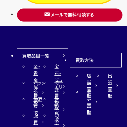
メールで無料相談する
買取品目一覧
買取方法
金・
宝
貴
石・
店
出
金
ジュ
舗
張
バッ
時
属
エリ
買
買
グ
計
催
買
ー
取
取
買
買
事
お酒
財
取
買
取
取
買
買
布
取
取
取
買
服
切
取
買
手