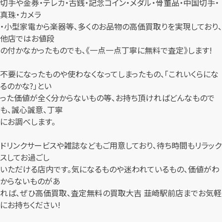
切手や金券・テレカ・古銭・記念コイン・メダル・骨董品・中国切手・
真珠・カメラ
・小型家電から楽器等、多くのお品物の高価買取りを実現しており、
他店ではお値段
の付かなかったものでも、《一点一点丁寧に無料で査定》します!
不要になったものや使わなくなってしまったもの、「これいくらにな
るのかな?」とい
った価値が全く分からないもの等、お持ち頂ければどんなもので
も、誠心誠意、丁寧
にお調べします。
ドリンクサービスや雑誌などもご用意しており、待ち時間もリラック
スしてお過ごし
いただける店内です。気になるものや迷われているもの、価値がわ
からないものがあ
れば、ぜひ高価買取、査定無料の買取大吉 韮崎駅前店までお気軽
にお持ちください!