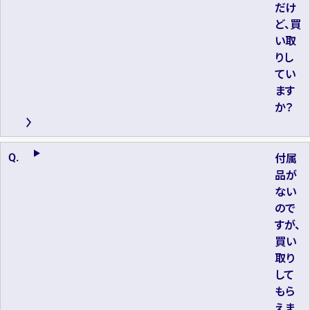
だけ
ど、買
い取
りし
てい
ます
か？
付属
品が
ない
ので
すが、
買い
取り
して
もら
えま