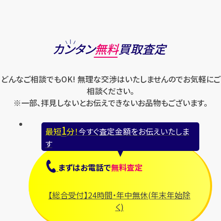
カンタン
無料
買取査定
どんなご相談でもOK! 無理な交渉はいたしませんのでお気軽にご
相談ください。
※一部、拝見しないとお伝えできないお品物もございます。
1
最短
分！
今すぐ査定金額をお伝えいたしま
す
まずは
お電話
で
無料査定
【総合受付】24時間・年中無休(年末年始除
く)