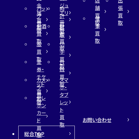
店
出
金
ジュ
舗
張
バッ
時
属
エリ
買
買
グ
計
催
買
ー
取
取
買
買
事
お酒
財
取
買
取
取
買
買
布
取
取
取
買
服
切
取
買
手
取
買
金
古
取
券・
銭
チケ
買
カメ
スマ
ット
取
ラ
ホ・
買
買
タブ
テレ
取
取
レッ
ホン
ト
カー
買
お問い合わせ
ド
取
買
総合TOP
取