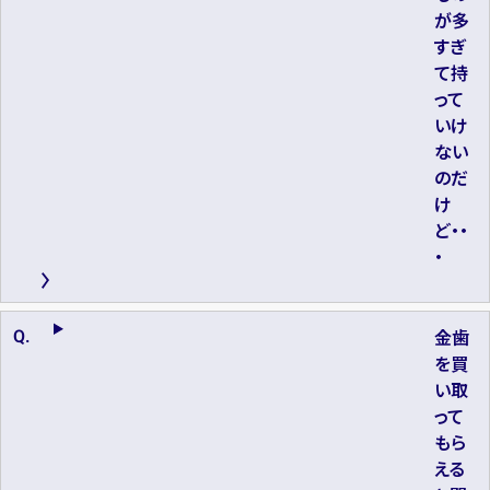
が多
すぎ
て持
って
いけ
ない
のだ
け
ど・・
・
金歯
を買
い取
って
もら
える