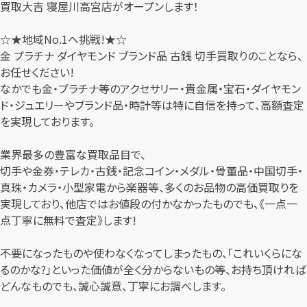
買取大吉 寝屋川高宮店がオープンします！
☆★地域No.1へ挑戦!★☆
金 プラチナ ダイヤモンド ブランド品 古銭 切手買取りのことなら、
お任せください!
なかでも金・プラチナ等のアクセサリー・貴金属・宝石・ダイヤモン
ド・ジュエリーやブランド品・時計等は特に自信を持って、高額査定
を実現しております。
業界最多の豊富な買取品目で、
切手や金券・テレカ・古銭・記念コイン・メダル・骨董品・中国切手・
真珠・カメラ・小型家電から楽器等、多くのお品物の高価買取りを
実現しており、他店ではお値段の付かなかったものでも、《一点一
点丁寧に無料で査定》します!
不要になったものや使わなくなってしまったもの、「これいくらにな
るのかな?」といった価値が全く分からないもの等、お持ち頂ければ
どんなものでも、誠心誠意、丁寧にお調べします。