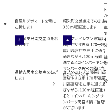
ー
ト
か
寝屋川デポマートを背に
昭栄町交差点をそのまま
ら
左折します
350ｍ程直進します
車
で
4
分
、
徒
歩
1
運輸支局南交差点を右折
セブン-イレブン 寝屋川高
1
します
宮店やすき家 170号寝屋
分
川高宮店を左手に通り過
ぎながら、120ｍ程直進す
るとコインパーキング サ
ンパーク高宮の隣に当店
がございます