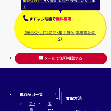
最短
分！
今すぐ査定金額をお伝えいたしま
す
まずは
お電話
で
無料査定
【総合受付】24時間・年中無休(年末年始除
く)
メールで無料相談する
買取品目一覧
買取方法
金・
宝
貴
石・