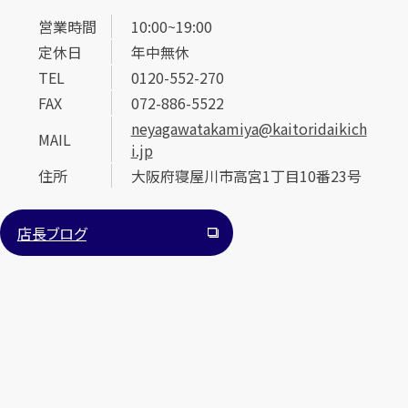
営業時間
10:00~19:00
定休日
年中無休
TEL
0120-552-270
FAX
072-886-5522
neyagawatakamiya@kaitoridaikich
MAIL
i.jp
カンタン
無料
住所
大阪府寝屋川市高宮1丁目10番23号
店長ブログ
1
最短
分！
今すぐ査定金額をお伝えいたします
まずは
お電話
で
無料査定
【総合受付】24時間・年中無休(年末年始除く)