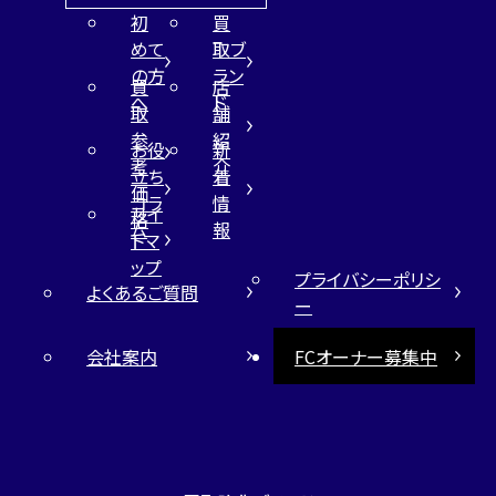
初
買
めて
取ブ
の方
ラン
買
店
へ
ド
取
舗
参
紹
お役
新
考
介
立ち
着
価
コラ
情
サイ
格
ム
報
トマ
ップ
プライバシーポリシ
よくあるご質問
ー
会社案内
FCオーナー募集中