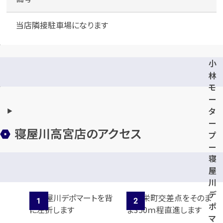
当店隣接駐車場になります
小
林
モ
ー
タ
ー
寝屋川高宮店のアクセス
プ
ー
寝
ル
屋
川
デ
ポ
マ