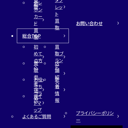
テレ
取
取
レッ
ホン
ト
カー
買
お問い合わせ
ド
取
買
総合TOP
取
初
買
めて
取ブ
の方
ラン
買
店
へ
ド
取
舗
参
紹
お役
新
考
介
立ち
着
価
コラ
情
サイ
格
ム
報
トマ
ップ
プライバシーポリシ
よくあるご質問
ー