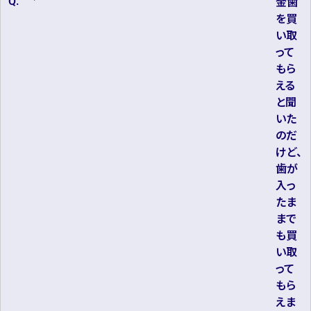
金歯
を買
い取
って
もら
える
と聞
いた
のだ
けど、
歯が
入っ
たま
まで
も買
い取
って
もら
えま