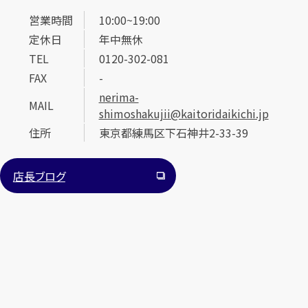
営業時間
10:00~19:00
定休日
年中無休
TEL
0120-302-081
FAX
-
nerima-
MAIL
shimoshakujii@kaitoridaikichi.jp
カンタン
無料
住所
東京都練馬区下石神井2-33-39
店長ブログ
1
最短
分！
今すぐ査定金額をお伝えいたします
まずは
お電話
で
無料査定
【総合受付】24時間・年中無休(年末年始除く)