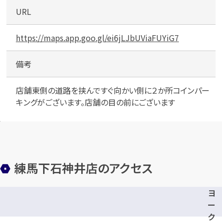
キ
URL
ン
グ
下
https://maps.app.goo.gl/ei6jLJbUViaFUYiG7
石
神
備考
井
第
店舗東側の道路を挟んですぐ向かい側に２か所コインパー
４
キングがございます。店舗の目の前にございます
練馬下石神井店のアクセス
ヨ
ー
ク