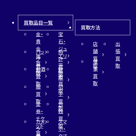
買取品目一覧
買取方法
金・
宝
貴
石・
店
出
金
ジュ
舗
張
バッ
時
属
エリ
買
買
グ
計
催
買
ー
取
取
買
買
事
お酒
財
取
買
取
取
買
買
布
取
取
取
買
服
切
取
買
手
取
買
金
古
取
券・
銭
チケ
買
カメ
スマ
ット
取
ラ
ホ・
買
買
タブ