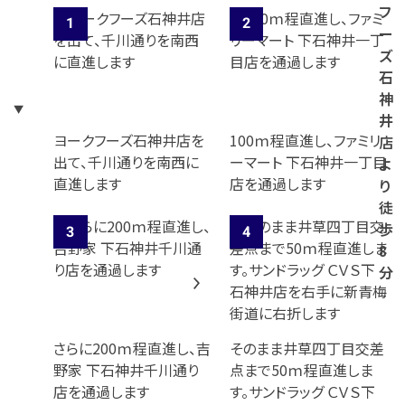
フ
ー
ズ
石
神
井
ヨークフーズ石神井店を
100ｍ程直進し、ファミリ
店
出て、千川通りを南西に
ーマート 下石神井一丁目
よ
直進します
店を通過します
り
徒
歩
8
分
さらに200ｍ程直進し、吉
そのまま井草四丁目交差
野家 下石神井千川通り
点まで50ｍ程直進しま
店を通過します
す。サンドラッグ ＣＶＳ下