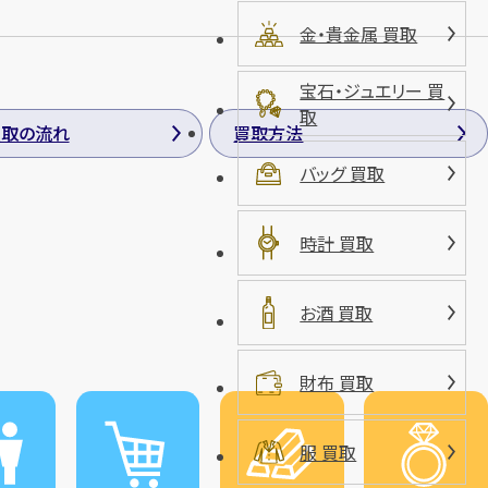
金・貴金属 買取
宝石・ジュエリー 買
取
買取の流れ
買取方法
バッグ 買取
時計 買取
お酒 買取
財布 買取
服 買取