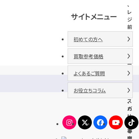
、
レ
サイトメニュー
ジ
前
の
初めての方へ
サ
ッ
買取参考価格
カ
ー
台
よくあるご質問
マ
の
ッ
正
お役立ちコラム
ク
面
ス
、
バ
カ
リ
ッ
ュ
ト
手
専
宮
門