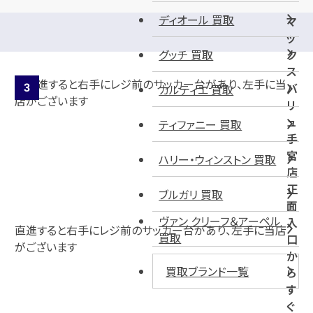
ディオール 買取
マ
ッ
グッチ 買取
ク
ス
バ
カルティエ 買取
リ
ュ
ティファニー 買取
手
宮
ハリー・ウィンストン 買取
店
正
ブルガリ 買取
面
ヴァン クリーフ＆アーペル
入
直進すると右手にレジ前のサッカー台があり、左手に当店
買取
口
がございます
か
買取ブランド一覧
ら
す
ぐ