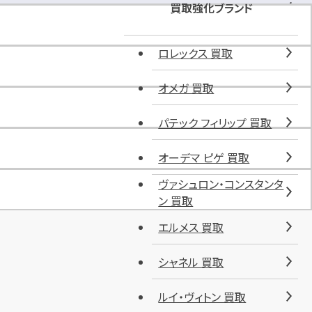
ク
買取強化ブランド
ス
バ
ロレックス 買取
リ
ュ
オメガ 買取
手
宮
パテック フィリップ 買取
駐
車
場
オーデマ ピゲ 買取
ヴァシュロン・コンスタンタ
ン 買取
エルメス 買取
シャネル 買取
ルイ・ヴィトン 買取