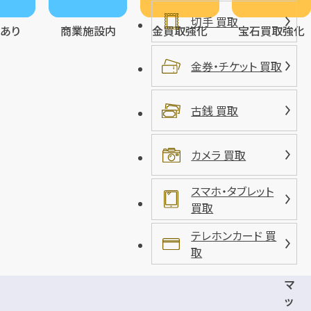
切手 買取
レあり
商業施設内
金買取強化
宝石買取強化
金券・チケット 買取
古銭 買取
カメラ 買取
スマホ・タブレット
買取
テレホンカード 買
取
マ
ッ