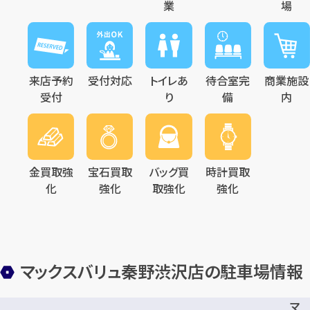
業
場
来店予約
受付対応
トイレあ
待合室完
商業施設
受付
り
備
内
金買取強
宝石買取
バッグ買
時計買取
化
強化
取強化
強化
マックスバリュ秦野渋沢店の駐車場情報
マ