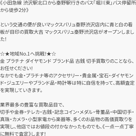
《小田急線 渋沢駅北口から秦野駅行きのバス「堀川東」バス停留所
から徒歩2分》
という交通の便が良いマックスバリュ秦野渋沢店内に青と白の看
板が目印の買取大吉 マックスバリュ秦野渋沢店がオープンしまし
た！
☆★地域No.1へ挑戦!★☆
金 プラチナ ダイヤモンド ブランド品 古銭 切手買取りのことなら、
お任せください!
なかでも金・プラチナ等のアクセサリー・貴金属・宝石・ダイヤモン
ド・ジュエリーやブランド品・時計等は特に自信を持って、高額査定
を実現していきます。
業界最多の豊富な買取品目で、
切手や金券・テレカ・古銭・記念コイン・メダル・骨董品・中国切手・
真珠・カメラ・小型家電から楽器等、多くのお品物の高価買取りを
実現し、他店ではお値段の付かなかったものでも、《一点一点丁寧
に無料で査定》します!