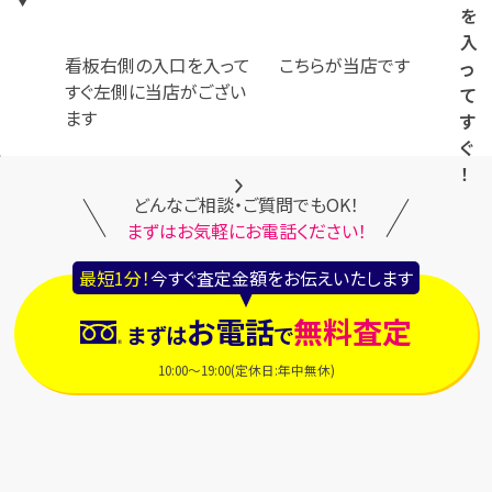
を
入
看板右側の入口を入って
こちらが当店です
っ
すぐ左側に当店がござい
て
ます
す
ぐ
！
どんなご相談・ご質問でもOK！
まずはお気軽にお電話ください！
最短1分！
今すぐ査定金額をお伝えいたします
お電話
無料査定
まずは
で
10:00～19:00(定休日:年中無休)