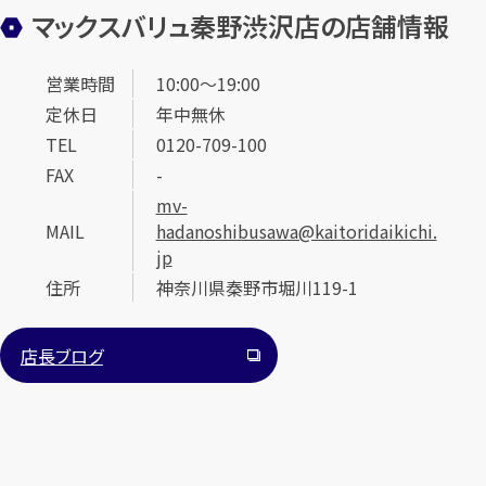
マックスバリュ秦野渋沢店の店舗情報
営業時間
10:00～19:00
定休日
年中無休
TEL
0120-709-100
FAX
-
カンタン
無料
mv-
MAIL
hadanoshibusawa@kaitoridaikichi.
jp
住所
神奈川県秦野市堀川119-1
店長ブログ
1
最短
分！
今すぐ査定金額をお伝えいたします
まずは
お電話
で
無料査定
【総合受付】24時間・年中無休(年末年始除く)