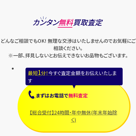
カンタン
無料
買取査定
どんなご相談でもOK! 無理な交渉はいたしませんのでお気軽にご
相談ください。
※一部、拝見しないとお伝えできないお品物もございます。
1
最短
分！
今すぐ査定金額をお伝えいたしま
す
まずは
お電話
で
無料査定
【総合受付】24時間・年中無休(年末年始除
く)