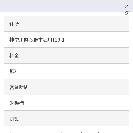
ッ
ク
ス
住所
バ
リ
神奈川県秦野市堀川119-1
ュ
秦
野
料金
渋
沢
無料
店
営業時間
駐
車
24時間
場
URL