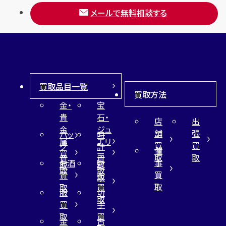
メールで無料相談する
買取品目一覧
買取方法
金・
宝
貴
石・
店
出
金
ジュ
舗
張
バッ
時
属
エリ
買
買
グ
計
催
買
ー
取
取
買
買
事
お酒
財
取
買
取
取
買
買
布
取
取
取
買
服
切
取
買
手
取
買
金
古