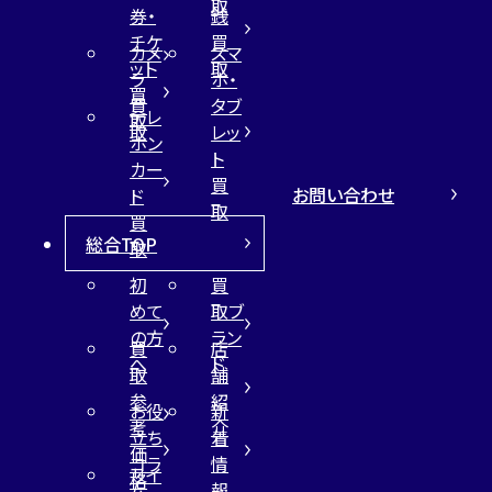
取
券・
銭
チケ
買
カメ
スマ
ット
取
ラ
ホ・
買
買
タブ
テレ
取
取
レッ
ホン
ト
カー
買
お問い合わせ
ド
取
買
総合TOP
取
初
買
めて
取ブ
の方
ラン
買
店
へ
ド
取
舗
参
紹
お役
新
考
介
立ち
着
価
コラ
情
サイ
格
ム
報