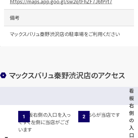
https://maps.app.goo.gl/sw2qtFhZF7J6fPrt7
備考
マックスバリュ秦野渋沢店の駐車場をご利用ください
マックスバリュ秦野渋沢店のアクセス
看
板
右
側
の
入
口