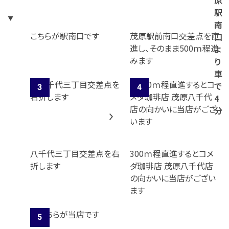
原
駅
南
こちらが駅南口です
茂原駅前南口交差点を直
口
進し、そのまま500ｍ程進
よ
みます
り
車
で
4
分
八千代三丁目交差点を右
300ｍ程直進するとコメ
折します
ダ珈琲店 茂原八千代店
の向かいに当店がござい
ます