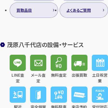
買取品目
よくあるご質問
茂原八千代店の設備・サービス
LINE査
メール査
無料査定
出張買取
土日祝営
定
定
業
駅近
完全個室
無料駐車
来店予約
受付対応