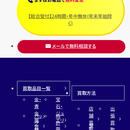
【総合受付】24時間・年中無休(年末年始除
く)
メールで無料相談する
買取品目一覧
買取方法
金・
宝
貴
石・
店
出
金
ジュ
舗
張
バッ
時
属
エリ
買
買
グ
計
催
買
ー
取
取
買
買