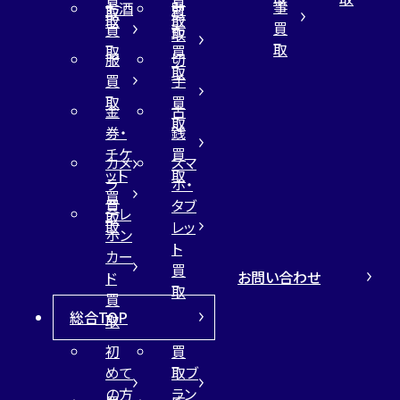
事
お酒
財
取
買
取
取
買
買
布
取
取
取
買
服
切
取
買
手
取
買
金
古
取
券・
銭
チケ
買
カメ
スマ
ット
取
ラ
ホ・
買
買
タブ
テレ
取
取
レッ
ホン
ト
カー
買
お問い合わせ
ド
取
買
総合TOP
取
初
買
めて
取ブ
の方
ラン