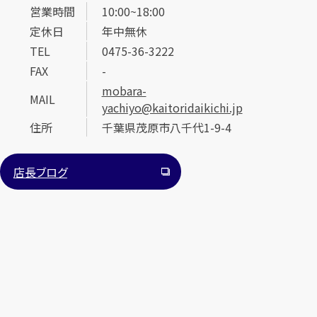
営業時間
10:00~18:00
定休日
年中無休
TEL
0475-36-3222
FAX
-
mobara-
MAIL
yachiyo@kaitoridaikichi.jp
カンタン
無料
住所
千葉県茂原市八千代1-9-4
店長ブログ
1
最短
分！
今すぐ査定金額をお伝えいたします
まずは
お電話
で
無料査定
【総合受付】24時間・年中無休(年末年始除く)