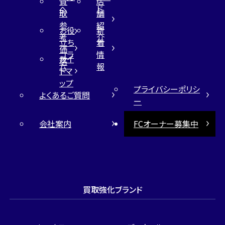
買
店
へ
ド
取
舗
参
紹
お役
新
考
介
立ち
着
価
コラ
情
サイ
格
ム
報
トマ
ップ
プライバシーポリシ
よくあるご質問
ー
会社案内
FCオーナー募集中
買取強化ブランド