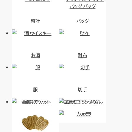
時計
バッグ
お酒
財布
服
切手
金券・チケット
記念コイン・メダル
カメラ