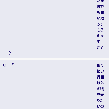
たま
まで
も買
い取
って
もら
えま
す
か？
取り
扱い
品目
以外
の物
を売
りた
いの