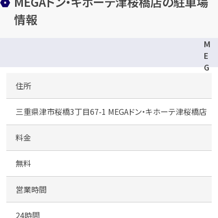
MEGAドン・キホーテ津桜橋店の駐車場
情報
M
E
G
A
住所
ド
ン
三重県津市桜橋3丁目67-1 MEGAドン・キホーテ津桜橋店
・
キ
ホ
料金
ー
テ
無料
津
桜
営業時間
橋
店
24時間