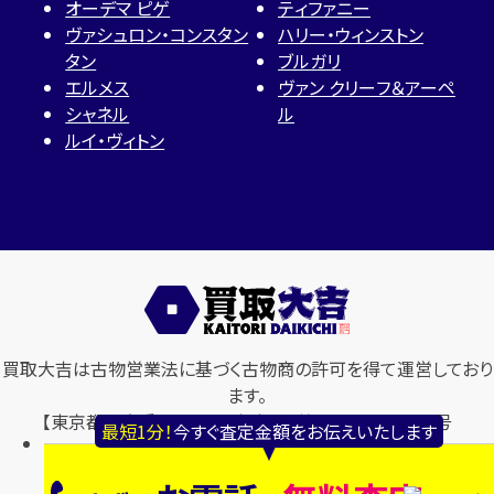
オーデマ ピゲ
ティファニー
ヴァシュロン・コンスタン
ハリー・ウィンストン
タン
ブルガリ
エルメス
ヴァン クリーフ＆アーペ
シャネル
ル
ルイ・ヴィトン
買取大吉は古物営業法に基づく古物商の許可を得て運営しており
ます。
【東京都公安委員会 古物商許可】 第304361407260号
最短1分！
今すぐ査定金額をお伝えいたします