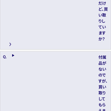
だけ
ど、買
い取
りし
てい
ます
か？
付属
品が
ない
ので
すが、
買い
取り
して
もら
えま