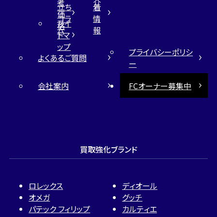
考
介
立ち
着
価
コラ
情
サイ
格
ム
報
トマ
ップ
プライバシーポリシ
よくあるご質問
ー
会社案内
FCオーナー募集中
買取強化ブランド
ロレックス
ディオール
オメガ
グッチ
パテック フィリップ
カルティエ