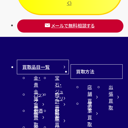
く)
メールで無料相談する
買取品目一覧
買取方法
金・
宝
貴
石・
店
出
金
ジュ
舗
張
バッ
時
属
エリ
買
買
グ
計
催
買
ー
取
取
買
買
事
お酒
財
取
買
取
取
買
買
布
取
取
取
買
服
切