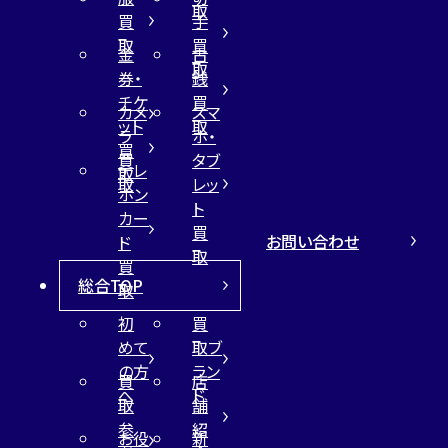
取
買
手
取
買
金
古
取
券・
銭
チケ
買
カメ
スマ
ット
取
ラ
ホ・
買
買
タブ
テレ
取
取
レッ
ホン
ト
カー
買
お問い合わせ
ド
取
買
総合TOP
取
初
買
めて
取ブ
の方
ラン
買
店
へ
ド
取
舗
参
紹
お役
新