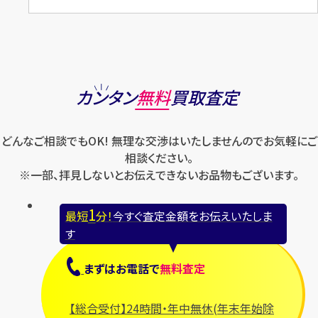
カンタン
無料
買取査定
どんなご相談でもOK! 無理な交渉はいたしませんのでお気軽にご
相談ください。
※一部、拝見しないとお伝えできないお品物もございます。
1
最短
分！
今すぐ査定金額をお伝えいたしま
す
まずは
お電話
で
無料査定
【総合受付】24時間・年中無休(年末年始除