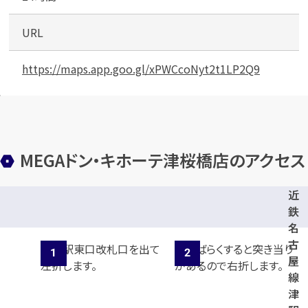
無
料
URL
駐
車
場
https://maps.app.goo.gl/xPWCcoNyt2t1LP2Q9
MEGAドン・キホーテ津桜橋店のアクセス
近
鉄
名
古
屋
線
津