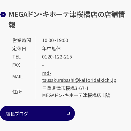
MEGAドン・キホーテ津桜橋店の店舗情
報
営業時間
10:00~19:00
定休日
年中無休
カンタン
無料
TEL
0120-122-215
FAX
-
md-
MAIL
tsusakurabashi@kaitoridaikichi.jp
三重県津市桜橋3-67-1
住所
MEGAドン・キホーテ津桜橋店 1階
1
最短
分！
今すぐ査定金額をお伝えいたします
まずは
お電話
で
無料査定
店長ブログ
【総合受付】24時間・年中無休(年末年始除く)