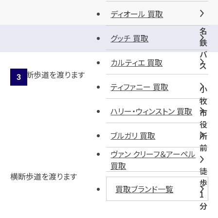
ディオール 買取
名
グッチ 買取
鉄
バ
カルティエ 買取
ス
ティファニー 買取
小
牧
ハリー・ウィンストン 買取
市
役
ブルガリ 買取
所
前
ヴァン クリーフ＆アーペル
買取
徒
横断歩道を渡ります
歩
買取ブランド一覧
1
分