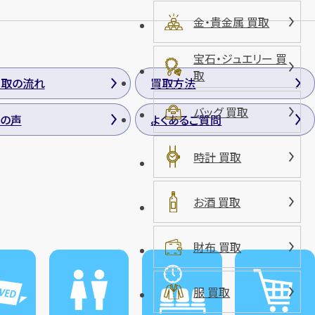
金・貴金属 買取
宝石・ジュエリー 買
取
買取の流れ
買取方法
バッグ 買取
の声
よくあるご質問
時計 買取
お酒 買取
財布 買取
服 買取