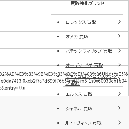
G
買取強化ブランド
A
ド
ロレックス 買取
ン
キ
ホ
オメガ 買取
ー
テ
パテック フィリップ 買取
小
牧
オーデマ ピゲ 買取
店
%E3%82%AD%E3%83%9B%E3%83%BC%E3%83%86UNY+%E5%
ヴァシュロン・コンスタンタ
施
0da7413:0xcb2f7a7d699f76b!4m6!3m5!1s0x60030cb1e04
ン 買取
設
a&entry=ttu
エルメス 買取
シャネル 買取
ルイ・ヴィトン 買取