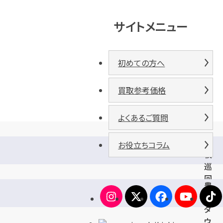
サイトメニュー
初めての方へ
買取参考価格
よくあるご質問
小
お役立ちコラム
牧
巡
回
豊
バ
山
ス
タ
ウ