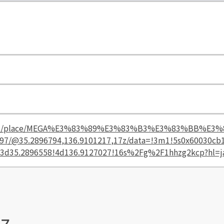
p/maps/place/MEGA%E3%83%89%E3%83%B3%E3%83%BB
5.2896794,136.9101217,17z/data=!3m1!5s0x60030cb1e
2!3d35.2896558!4d136.9127027!16s%2Fg%2F1hhzg2kcp?hl=j
セス