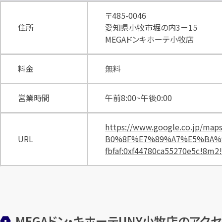
〒485-0046
住所
愛知県小牧市堀の内3－15
MEGAドンキホーテ小牧店
料金
無料
営業時間
午前8:00~午後0:00
https://www.google.co.j
URL
B0%8F%E7%89%A7%E5%BA%97/@3
fbfaf:0xf44780ca55270e5c!8m
MEGAドン・キホーテUNY小牧店のアク