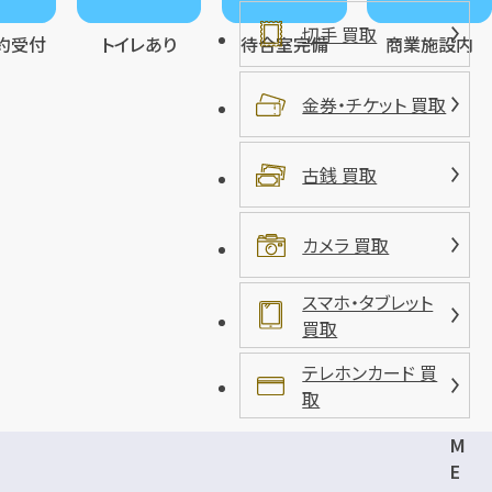
切手 買取
約受付
トイレあり
待合室完備
商業施設内
金券・チケット 買取
古銭 買取
カメラ 買取
スマホ・タブレット
買取
テレホンカード 買
取
M
E