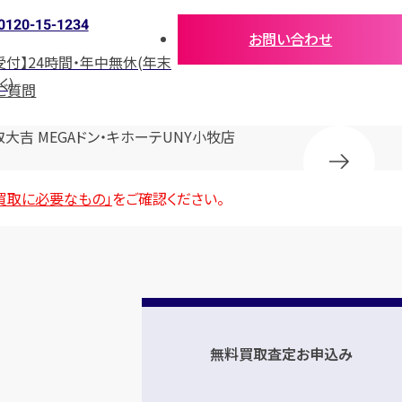
0120-15-1234
お問い合わせ
受付】24時間・年中無休(年末
く)
ご質問
取大吉 MEGAドン・キホーテUNY小牧店
買取に必要なもの」
をご確認ください。
無料買取査定お申込み