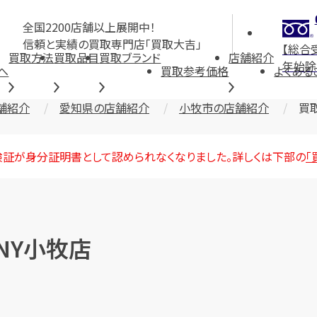
全国2200店舗以上展開中！
信頼と実績の買取専門店「買取大吉」
【総合
買取方法
買取品目
買取ブランド
店舗紹介
年始除
へ
買取参考価格
よくある
舗紹介
愛知県の店舗紹介
小牧市の店舗紹介
買
険証が身分証明書として認められなくなりました。詳しくは下部の
「
NY小牧店