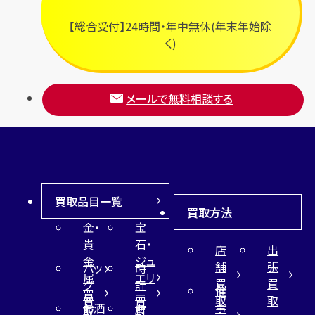
【総合受付】24時間・年中無休(年末年始除
く)
メールで無料相談する
買取品目一覧
買取方法
金・
宝
貴
石・
店
出
金
ジュ
舗
張
バッ
時
属
エリ
買
買
グ
計
催
買
ー
取
取
買
買
事
お酒
財
取
買