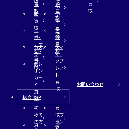
取
取
買
買
布
取
取
取
買
服
切
取
買
手
取
買
金
古
取
券・
銭
チケ
買
カメ
スマ
ット
取
ラ
ホ・
買
買
タブ
テレ
取
取
レッ
ホン
ト
カー
買
お問い合わせ
ド
取
買
総合TOP
取
初
買
めて
取ブ
の方
ラン
買
店
へ
ド