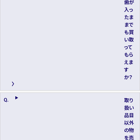
歯が
入っ
たま
まで
も買
い取
って
もら
えま
す
か？
取り
扱い
品目
以外
の物
を売