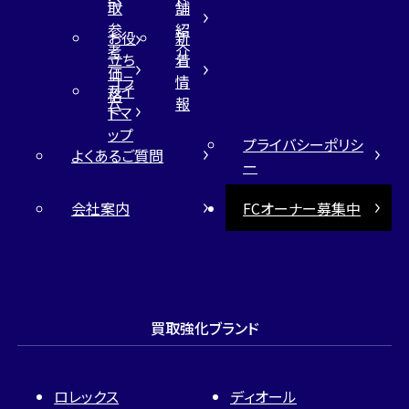
取
舗
参
紹
お役
新
考
介
立ち
着
価
コラ
情
サイ
格
ム
報
トマ
ップ
プライバシーポリシ
よくあるご質問
ー
会社案内
FCオーナー募集中
買取強化ブランド
ロレックス
ディオール