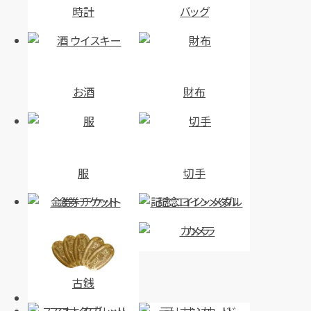
時計
バッグ
お酒
財布
服
切手
金券・チケット
記念コイン・メダル
カメラ
古銭