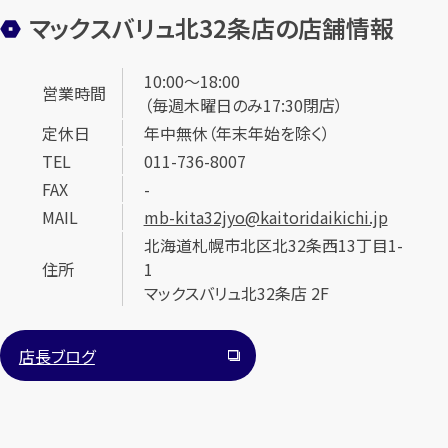
マックスバリュ北32条店の店舗情報
10:00～18:00
営業時間
（毎週木曜日のみ17:30閉店）
定休日
年中無休（年末年始を除く）
TEL
011-736-8007
カンタン
無料
FAX
-
MAIL
mb-kita32jyo@kaitoridaikichi.jp
北海道札幌市北区北32条西13丁目1-
住所
1
マックスバリュ北32条店 2F
1
最短
分！
今すぐ査定金額をお伝えいたします
店長ブログ
まずは
お電話
で
無料査定
【総合受付】24時間・年中無休(年末年始除く)