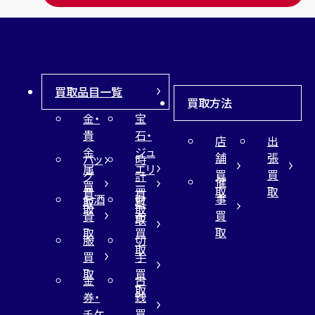
買取品目一覧
買取方法
金・
宝
貴
石・
店
出
金
ジュ
舗
張
バッ
時
属
エリ
買
買
グ
計
催
買
ー
取
取
買
買
事
お酒
財
取
買
取
取
買
買
布
取
取
取
買
服
切
取
買
手
取
買
金
古
取
券・
銭
チケ
買