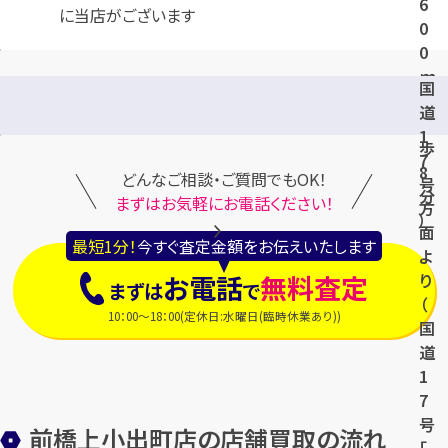
6
に当店がございます
0
0
ｍ
国
・
道
徒
1
歩
7
8
どんなご相談・ご質問でもOK！
号
分
まずはお気軽にお電話ください！
方
）
面
最短1分！
今すぐ査定金額をお伝えいたします
よ
り
お電話
無料査定
まずは
で
（
10：00～18：00(定休日:水曜日(臨時休業あり))
国
道
1
7
号
前橋上小出町店の店舗買取の流れ
「