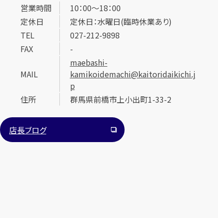
営業時間
10：00～18：00
定休日
定休日：水曜日(臨時休業あり)
TEL
027-212-9898
FAX
-
maebashi-
MAIL
kamikoidemachi@kaitoridaikichi.j
p
カンタン
無料
住所
群馬県前橋市上小出町1-33-2
店長ブログ
1
最短
分！
今すぐ査定金額をお伝えいたします
まずは
お電話
で
無料査定
【総合受付】24時間・年中無休(年末年始除く)