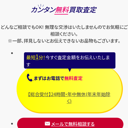
カンタン
無料
買取査定
どんなご相談でもOK! 無理な交渉はいたしませんのでお気軽にご
相談ください。
※一部、拝見しないとお伝えできないお品物もございます。
1
最短
分！
今すぐ査定金額をお伝えいたしま
す
まずは
お電話
で
無料査定
【総合受付】24時間・年中無休(年末年始除
く)
メールで無料相談する