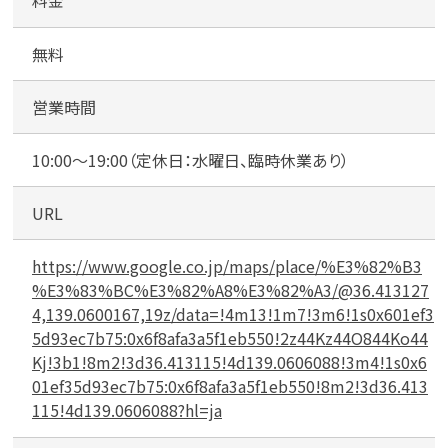
台
料金
）
無料
営業時間
10:00～19:00（定休日：水曜日、臨時休業あり）
URL
https://www.google.co.jp/maps/place/%E3%82%B3
%E3%83%BC%E3%82%A8%E3%82%A3/@36.413127
4,139.0600167,19z/data=!4m13!1m7!3m6!1s0x601ef3
5d93ec7b75:0x6f8afa3a5f1eb550!2z44Kz44O844Ko44
Kj!3b1!8m2!3d36.413115!4d139.0606088!3m4!1s0x6
01ef35d93ec7b75:0x6f8afa3a5f1eb550!8m2!3d36.413
115!4d139.0606088?hl=ja