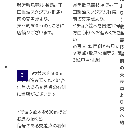
県営敷島競技場（現・正
県営敷島競技場（現・正
よ
田醤油スタジアム群馬）
田醤油スタジアム群馬）
り
前の交差点より、
前の交差点より、
（
東へ約600ｍのところに
イチョウ並木を国道17号
敷
店舗がございます。
方面（東）へお進みくださ
島
い
競
※写真は、西側から見た
技
交差点（敷島公園第２・第
場
３駐車場付近）
前
の
交
差
点
よ
り
東
イチョウ並木を600mほど
へ
お進み頂くと、
約
信号のある交差点の右側