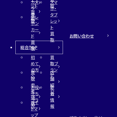
カメ
スマ
ット
取
ラ
ホ・
買
買
タブ
テレ
取
取
レッ
ホン
ト
カー
買
お問い合わせ
ド
取
買
総合TOP
取
初
買
めて
取ブ
の方
ラン
買
店
へ
ド
取
舗
参
紹
お役
新
考
介
立ち
着
価
コラ
情
サイ
格
ム
報
トマ
ップ