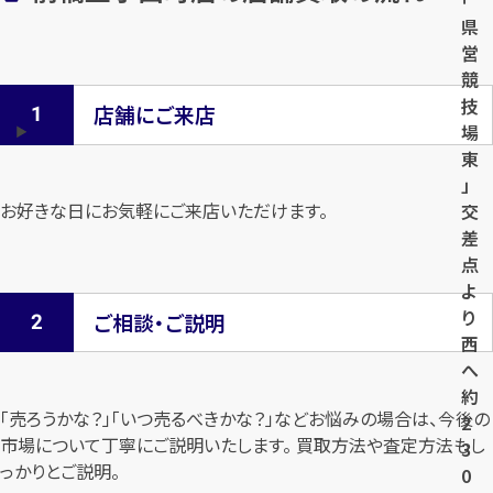
県
営
競
技
店舗にご来店
場
東
」
お好きな日にお気軽にご来店いただけます。
交
差
点
よ
り
ご相談・ご説明
西
へ
約
「売ろうかな？」「いつ売るべきかな？」などお悩みの場合は、今後の
2
市場について
丁寧にご説明いたします。 買取方法や査定方法もし
3
っかりとご説明。
0