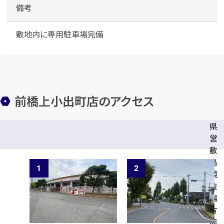
備考
敷地内に専用駐車場完備
前橋上小出町店のアクセス
県
営
敷
島
競
技
場
方
面