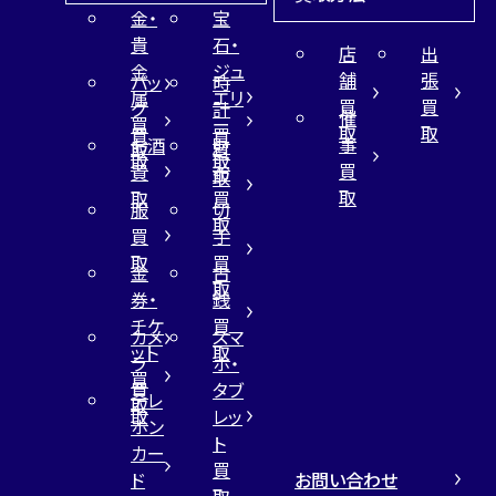
金・
宝
貴
石・
店
出
金
ジュ
舗
張
バッ
時
属
エリ
買
買
グ
計
催
買
ー
取
取
買
買
事
お酒
財
取
買
取
取
買
買
布
取
取
取
買
服
切
取
買
手
取
買
金
古
取
券・
銭
チケ
買
カメ
スマ
ット
取
ラ
ホ・
買
買
タブ
テレ
取
取
レッ
ホン
ト
カー
買
お問い合わせ
ド
取