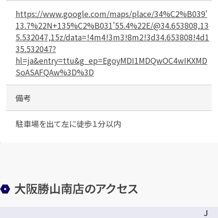
https://www.google.com/maps/place/34%C2%B039'
13.7%22N+135%C2%B031'55.4%22E/@34.653808,13
5.532047,15z/data=!4m4!3m3!8m2!3d34.653808!4d1
35.532047?
hl=ja&entry=ttu&g_ep=EgoyMDI1MDQwOC4wIKXMD
SoASAFQAw%3D%3D
備考
駐車場を出て左に徒歩１分以内
大阪勝山南店のアクセス
J