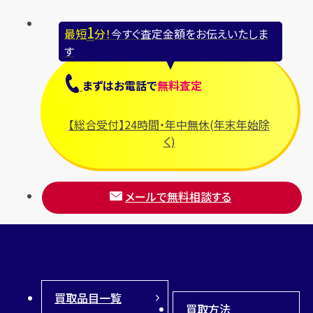
1
最短
分！
今すぐ査定金額をお伝えいたしま
す
まずは
お電話
で
無料査定
【総合受付】24時間・年中無休(年末年始除
く)
メールで無料相談する
買取品目一覧
買取方法