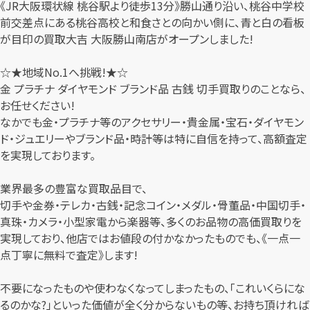
《JR大阪環状線 桃谷駅より徒歩13分》勝山通り沿い、桃谷中学校
前交差点にある桃谷高校と和食さとの向かい側に、青と白の看板
が目印の買取大吉 大阪勝山南店がオープンしました!
☆★地域No.1へ挑戦!★☆
金 プラチナ ダイヤモンド ブランド品 古銭 切手買取りのことなら、
お任せください!
なかでも金・プラチナ等のアクセサリー・貴金属・宝石・ダイヤモン
ド・ジュエリーやブランド品・時計等は特に自信を持って、高額査定
を実現しております。
業界最多の豊富な買取品目で、
切手や金券・テレカ・古銭・記念コイン・メダル・骨董品・中国切手・
真珠・カメラ・小型家電から楽器等、多くのお品物の高価買取りを
実現しており、他店ではお値段の付かなかったものでも、《一点一
点丁寧に無料で査定》します!
不要になったものや使わなくなってしまったもの、「これいくらにな
るのかな?」といった価値が全く分からないもの等、お持ち頂ければ