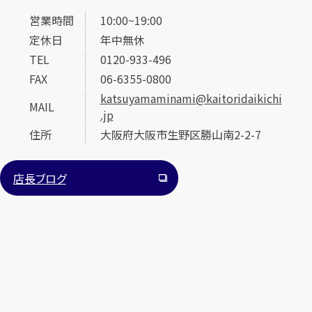
営業時間
10:00~19:00
定休日
年中無休
TEL
0120-933-496
FAX
06-6355-0800
katsuyamaminami@kaitoridaikichi
MAIL
.jp
カンタン
無料
住所
大阪府大阪市生野区勝山南2-2-7
店長ブログ
1
最短
分！
今すぐ査定金額をお伝えいたします
まずは
お電話
で
無料査定
【総合受付】24時間・年中無休(年末年始除く)