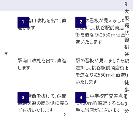
R
大
阪
環
状
線
桃
谷
駅南口改札を出て、直進
駅の看板が見えましたら
駅
します
左折し、桃谷駅前商店街
よ
を道なりに550ｍ程直進
り
いたします
徒
歩
1
3
分