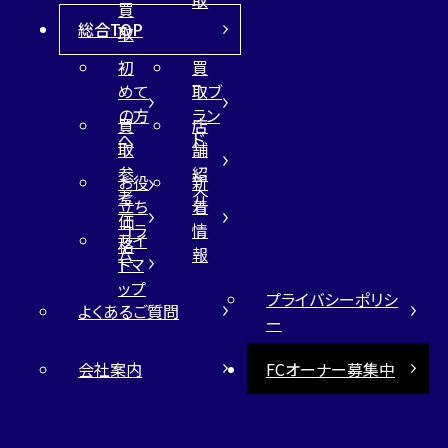
買
総合TOP
取
初
買
めて
取ブ
の方
ラン
買
店
へ
ド
取
舗
参
紹
お役
新
考
介
立ち
着
価
コラ
情
サイ
格
ム
報
トマ
ップ
プライバシーポリシ
よくあるご質問
ー
会社案内
FCオーナー募集中