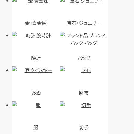
金・貴金属
宝石・ジュエリー
時計
バッグ
お酒
財布
服
切手