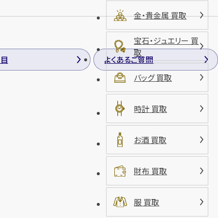
金・貴金属 買取
宝石・ジュエリー 買
取
品目
よくあるご質問
バッグ 買取
時計 買取
お酒 買取
財布 買取
服 買取