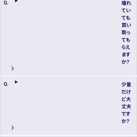
壊れ
円
買取参考価格
32,000
てい
円
買取参考価格
28,000
ても
バッグ
ハンドバッグ
買い
バッグ
ショルダーバッグ
取っ
ても
らえ
ます
か？
少量
だけ
ど大
丈夫
です
か？