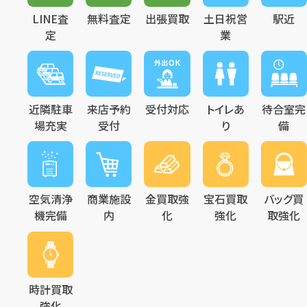
LINE査
無料査定
出張買取
土日祝営
駅近
定
業
近隣駐車
来店予約
受付対応
トイレあ
待合室完
場充実
受付
り
備
空気清浄
商業施設
金買取強
宝石買取
バッグ買
機完備
内
化
強化
取強化
時計買取
強化