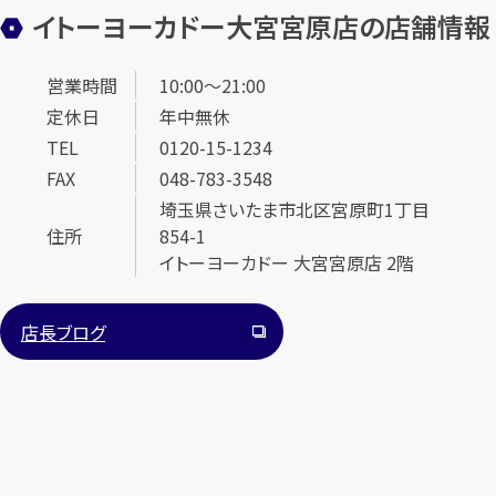
イトーヨーカドー大宮宮原店の店舗情報
営業時間
10:00～21:00
定休日
年中無休
TEL
0120-15-1234
FAX
048-783-3548
カンタン
無料
埼玉県さいたま市北区宮原町1丁目
住所
854-1
イトーヨーカドー 大宮宮原店 2階
店長ブログ
1
最短
分！
今すぐ査定金額をお伝えいたします
まずは
お電話
で
無料査定
【総合受付】24時間・年中無休(年末年始除く)