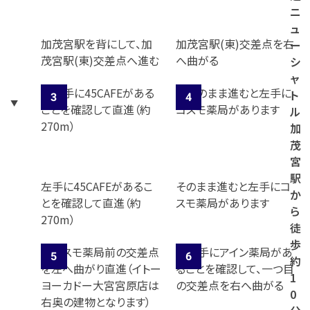
ニ
ュ
加茂宮駅を背にして、加
加茂宮駅(東)交差点を右
ー
茂宮駅(東)交差点へ進む
へ曲がる
シ
ャ
ト
ル
加
茂
宮
駅
左手に45CAFEがあるこ
そのまま進むと左手にコ
か
とを確認して直進（約
スモ薬局があります
ら
270m）
徒
歩
約
1
0