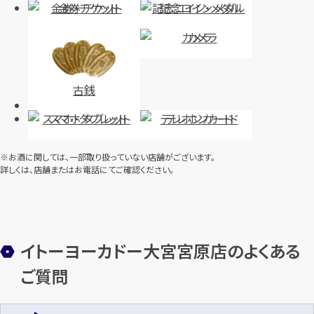
金券・チケット
記念コイン・メダル
ルイ・ヴィトン モノグラムエトワ
セリーヌ マカダム 2WAYバッグ
カメラ
ール ショッパー M41433
円
買取参考価格
35,000
円
買取参考価格
22,000
古銭
バッグ
ハンドバッグ
バッグ
ショルダーバッグ
スマホ・タブレット
テレホンカード
※お酒に関しては、一部取り扱っていない店舗がございます。
詳しくは、店舗またはお電話にてご確認ください。
店舗買取
店舗買取
イトーヨーカドー大宮宮原店のよくある
ルイ・ヴィトン モノグラムミニ コ
ご質問
ルイ・ヴィトンモノグラム アルマ
ント・ドゥ・フェ ポシェット
M51130
M92274