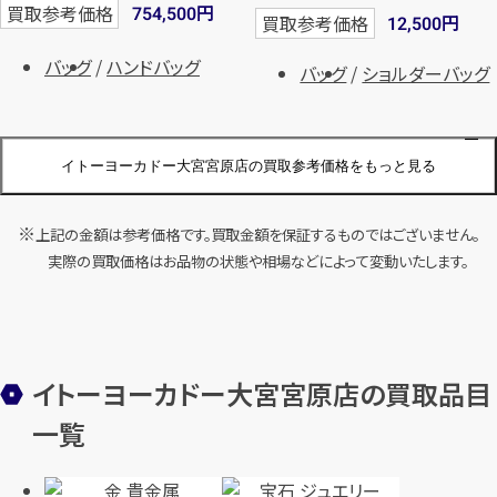
円
買取参考価格
754,500
円
買取参考価格
12,500
バッグ
ハンドバッグ
バッグ
ショルダーバッグ
イトーヨーカドー大宮宮原店の買取参考価格をもっと見る
店舗買取
店舗買取
上記の金額は参考価格です。買取金額を保証するものではございません。
ルイ・ヴィトン ダミエ マレ
ルイ・ヴィトン モノグラムリポー
実際の買取価格はお品物の状態や相場などによって変動いたします。
N42240
ターPM M45254
円
円
買取参考価格
買取参考価格
64,000
13,500
バッグ
ハンドバッグ
バッグ
ショルダーバッグ
イトーヨーカドー大宮宮原店の買取品目
一覧
店舗買取
店舗買取