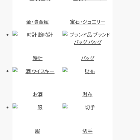
金・貴金属
宝石・ジュエリー
セリーヌ マカダム ボストンバッ
セリーヌ ラゲージ マイクロ
グ カデナ,キー×2,クロシェット
時計
バッグ
円
買取参考価格
120,000
円
買取参考価格
22,500
バッグ
ハンドバッグ
バッグ
ボストンバッグ
お酒
財布
店舗買取
店舗買取
服
切手