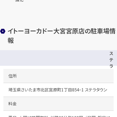
イトーヨーカドー大宮宮原店の駐車場情
報
ス
テ
ラ
タ
住所
ウ
ン
埼玉県さいたま市北区宮原町1丁目854−1 ステラタウン
北
立
料金
体
駐