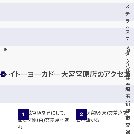
ス
テ
ラ
タ
ス
ウ
テ
ン
ラ
南
タ
ウ
立
ン
体
イトーヨーカドー大宮宮原店のアクセス
南
駐
車
埼
地
場
玉
下
新
駐
都
車
市
場
交
通