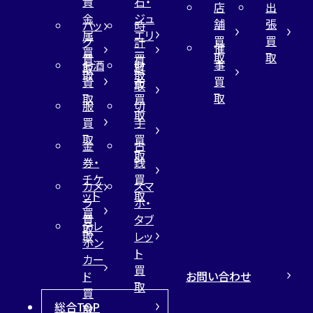
貴
石・
店
出
金
ジュ
舗
張
バッ
時
属
エリ
買
買
グ
計
催
買
ー
取
取
買
買
事
お酒
財
取
買
取
取
買
買
布
取
取
取
買
服
切
取
買
手
取
買
金
古
取
券・
銭
チケ
買
カメ
スマ
ット
取
ラ
ホ・
買
買
タブ
テレ
取
取
レッ
ホン
ト
カー
買
お問い合わせ
ド
取
買
総合TOP
取