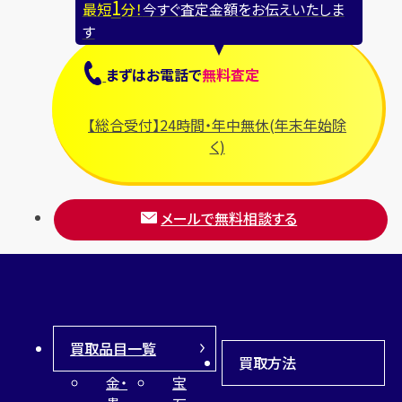
1
最短
分！
今すぐ査定金額をお伝えいたしま
す
まずは
お電話
で
無料査定
【総合受付】24時間・年中無休(年末年始除
く)
メールで無料相談する
買取品目一覧
買取方法
金・
宝