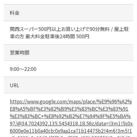
設
駐
料金
車
場
関西スーパー500円以上お買い上げで90分無料 / 屋上駐
車の方 最大料金駐車後24時間 500円
営業時間
9:00～22:00
URL
https://www.google.com/maps/place/%E9%96%A2%
E8%A5%BF%E3%82%B9%E3%83%BC%E3%83%91
%E3%83%BC+%E8%92%B2%E7%94%9F%E5%BA%
97/@34.7024392,135.5454318,18.56z/data=!3m1!5s0x
6000e0e11b0a40cb:0x9aa1ca71b14475b2!4m6!3m5!1