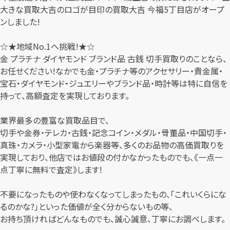
大きな買取大吉のロゴが目印の買取大吉 今福5丁目店がオープ
ンしました!
☆★地域No.1へ挑戦!★☆
金 プラチナ ダイヤモンド ブランド品 古銭 切手買取りのことなら、
お任せください!なかでも金・プラチナ等のアクセサリー・貴金属・
宝石・ダイヤモンド・ジュエリーやブランド品・時計等は特に自信を
持って、高額査定を実現しております。
業界最多の豊富な買取品目で、
切手や金券・テレカ・古銭・記念コイン・メダル・骨董品・中国切手・
真珠・カメラ・小型家電から楽器等、多くのお品物の高価買取りを
実現しており、他店ではお値段の付かなかったものでも、《一点一
点丁寧に無料で査定》します!
不要になったものや使わなくなってしまったもの、「これいくらにな
るのかな?」といった価値が全く分からないもの等、
お持ち頂ければどんなものでも、誠心誠意、丁寧にお調べします。