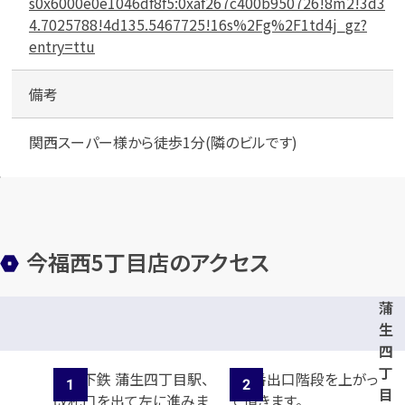
s0x6000e0e1046df8f5:0xaf267c400b950726!8m2!3d3
4.7025788!4d135.5467725!16s%2Fg%2F1td4j_gz?
entry=ttu
備考
関西スーパー様から徒歩1分(隣のビルです)
今福西5丁目店のアクセス
蒲
生
四
丁
目