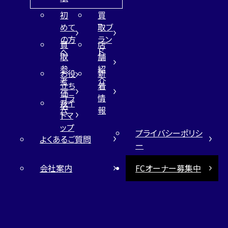
初
買
めて
取ブ
の方
ラン
買
店
へ
ド
取
舗
参
紹
お役
新
考
介
立ち
着
価
コラ
情
サイ
格
ム
報
トマ
ップ
プライバシーポリシ
よくあるご質問
ー
会社案内
FCオーナー募集中