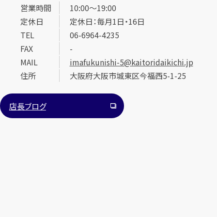
営業時間
10:00～19:00
定休日
定休日：毎月1日・16日
TEL
06-6964-4235
FAX
-
MAIL
imafukunishi-5@kaitoridaikichi.jp
住所
大阪府大阪市城東区今福西5-1-25
カンタン
無料
店長ブログ
1
最短
分！
今すぐ査定金額をお伝えいたします
まずは
お電話
で
無料査定
【総合受付】24時間・年中無休(年末年始除く)