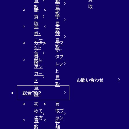
取
取
取
買
服
切
取
買
手
取
買
金
古
取
券・
銭
チケ
買
カメ
スマ
ット
取
ラ
ホ・
買
買
タブ
テレ
取
取
レッ
ホン
ト
カー
買
お問い合わせ
ド
取
買
総合TOP
取
初
買
めて
取ブ
の方
ラン
買
店
へ
ド
取
舗