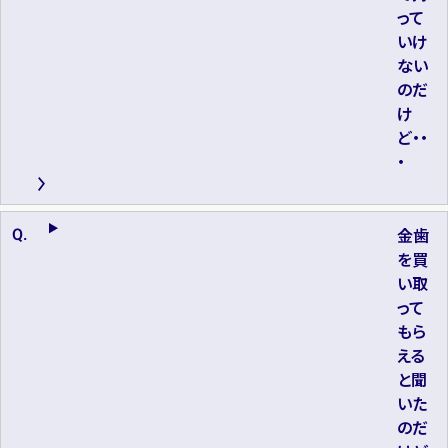
って
いけ
ない
のだ
け
ど・・
・
金歯
を買
い取
って
もら
える
と聞
いた
のだ