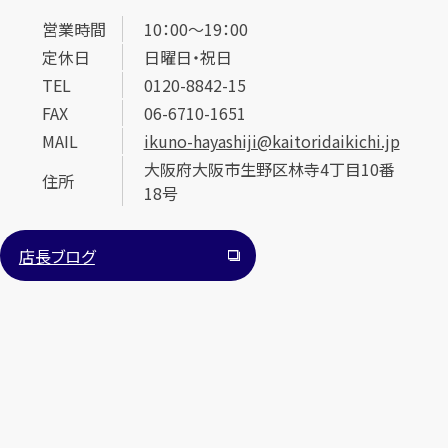
営業時間
10：00～19：00
定休日
日曜日・祝日
TEL
0120-8842-15
FAX
06-6710-1651
MAIL
ikuno-hayashiji@kaitoridaikichi.jp
大阪府大阪市生野区林寺4丁目10番
カンタン
無料
住所
18号
店長ブログ
1
最短
分！
今すぐ査定金額をお伝えいたします
まずは
お電話
で
無料査定
【総合受付】24時間・年中無休(年末年始除く)