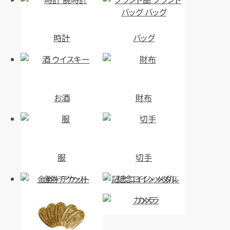
時計
バッグ
お酒
財布
服
切手
金券・チケット
記念コイン・メダル
カメラ