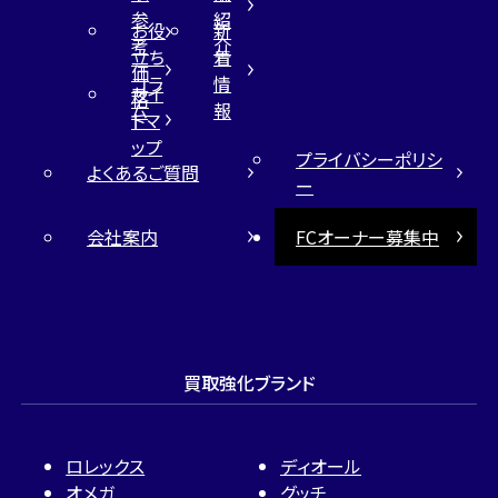
参
紹
お役
新
考
介
立ち
着
価
コラ
情
サイ
格
ム
報
トマ
ップ
プライバシーポリシ
よくあるご質問
ー
会社案内
FCオーナー募集中
買取強化ブランド
ロレックス
ディオール
オメガ
グッチ