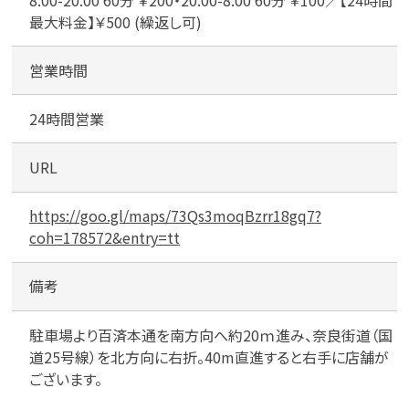
目
最大料金】￥500 (繰返し可)
営業時間
24時間営業
URL
https://goo.gl/maps/73Qs3moqBzrr18gq7?
coh=178572&entry=tt
備考
駐車場より百済本通を南方向へ約20ｍ進み、奈良街道（国
道25号線）を北方向に右折。40m直進すると右手に店舗が
ございます。