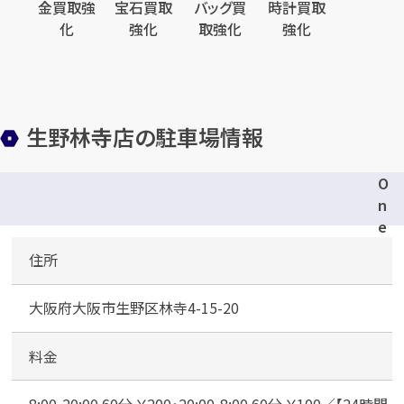
金買取強
宝石買取
バッグ買
時計買取
化
強化
取強化
強化
生野林寺店の駐車場情報
O
n
e
P
住所
a
r
大阪府大阪市生野区林寺4-15-20
k
林
寺
料金
4
丁
8:00-20:00 60分 ￥200・20:00-8:00 60分 ￥100／【24時間