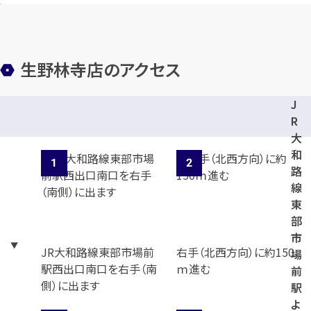
生野林寺店のアクセス
J
R
大
和
路
線
東
部
市
JR大和路線東部市場前
右手（北西方向）に約150
場
駅西出口南口を右手（南
ｍ進む
前
側）に出ます
駅
よ