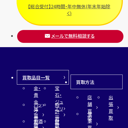
【総合受付】24時間・年中無休(年末年始除
く)
メールで無料相談する
買取品目一覧
買取方法
金・
宝
貴
石・
店
出
金
ジュ
舗
張
バッ
時
属
エリ
買
買
グ
計
催
買
ー
取
取
買
買
事
お酒
財
取
買
取
取
買
買
布