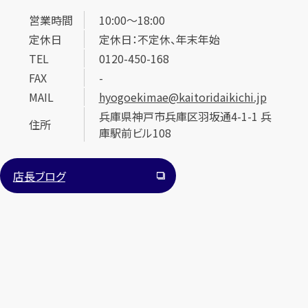
営業時間
10:00～18:00
定休日
定休日：不定休、年末年始
TEL
0120-450-168
FAX
-
MAIL
hyogoekimae@kaitoridaikichi.jp
兵庫県神戸市兵庫区羽坂通4-1-1 兵
カンタン
無料
住所
庫駅前ビル108
店長ブログ
1
最短
分！
今すぐ査定金額をお伝えいたします
まずは
お電話
で
無料査定
【総合受付】24時間・年中無休(年末年始除く)