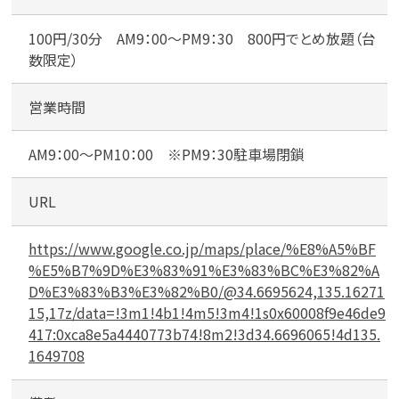
100円/30分 AM9：00～PM9：30 800円でとめ放題（台
数限定）
営業時間
AM9：00～PM10：00 ※PM9：30駐車場閉鎖
URL
https://www.google.co.jp/maps/place/%E8%A5%BF
%E5%B7%9D%E3%83%91%E3%83%BC%E3%82%A
D%E3%83%B3%E3%82%B0/@34.6695624,135.16271
15,17z/data=!3m1!4b1!4m5!3m4!1s0x60008f9e46de9
417:0xca8e5a4440773b74!8m2!3d34.6696065!4d135.
1649708