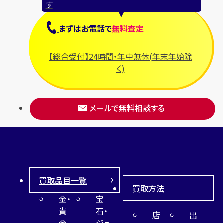
す
まずは
お電話
で
無料査定
【総合受付】24時間・年中無休(年末年始除
く)
メールで無料相談する
買取品目一覧
買取方法
金・
宝
貴
石・
店
出
金
ジュ