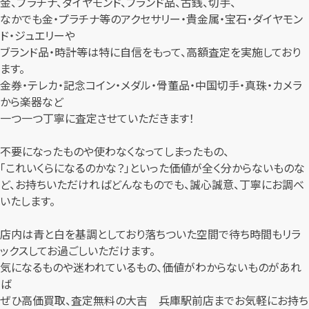
金、プラチナ、ダイヤモンド、ブランド品、古銭、切手、
なかでも金・プラチナ等のアクセサリー・貴金属・宝石・ダイヤモン
ド・ジュエリーや
ブランド品・時計等は特に自信をもって、高額査定を実施しており
ます。
金券・テレカ・記念コイン・メダル・骨董品・中国切手・真珠・カメラ
から楽器など
一つ一つ丁寧に査定させていただきます！
不要になったものや使わなくなってしまったもの、
「これいくらになるのかな？」といった価値が全く分からないものな
ど、お持ちいただければどんなものでも、誠心誠意、丁寧にお調べ
いたします。
店内は青と白を基調としており落ちついた空間で待ち時間もリラ
ックスしてお過ごしいただけます。
気になるものや迷われているもの、価値がわからないものがあれ
ば
ぜひ高価買取、査定無料の大吉 兵庫駅前店までお気軽にお持ち