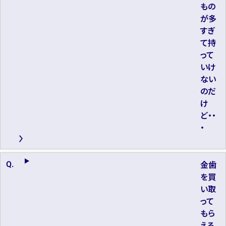
もの
が多
すぎ
て持
って
いけ
ない
のだ
け
ど・・
・
金歯
を買
い取
って
もら
える