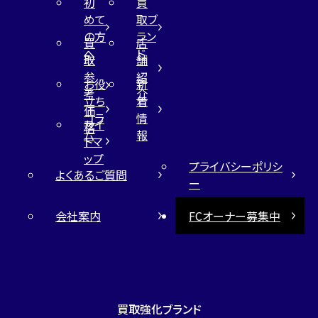
初
買
めて
取ブ
の方
ラン
買
店
へ
ド
取
舗
参
紹
お役
新
考
介
立ち
着
価
コラ
情
サイ
格
ム
報
トマ
ップ
プライバシーポリシ
よくあるご質問
ー
会社案内
FCオーナー募集中
買取強化ブランド