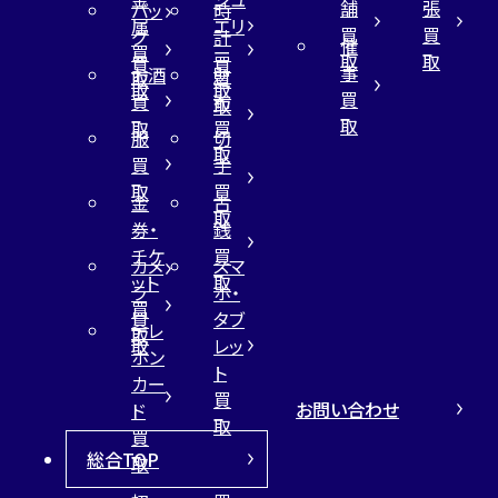
舗
張
バッ
時
属
エリ
買
買
グ
計
催
買
ー
取
取
買
買
事
お酒
財
取
買
取
取
買
買
布
取
取
取
買
服
切
取
買
手
取
買
金
古
取
券・
銭
チケ
買
カメ
スマ
ット
取
ラ
ホ・
買
買
タブ
テレ
取
取
レッ
ホン
ト
カー
買
お問い合わせ
ド
取
買
総合TOP
取