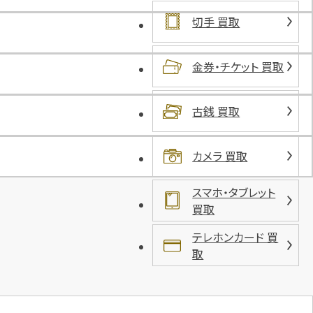
八
切手 買取
丁
畷
金券・チケット 買取
古銭 買取
カメラ 買取
スマホ・タブレット
買取
テレホンカード 買
取