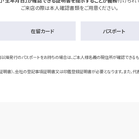
名」「生年月日」が確認できる証明書を提示することが義務
付けられ
ご来店の際は本人確認書類をご用意ください。
在留カード
パスポート
4日以降発行のパスポートをお持ちの場合は、ご本人様名義の現住所が確認できるも
証明書）、会社の登記事項証明書又は印鑑登録証明書が必要となります。また、代