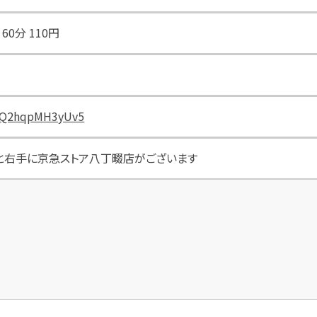
00 60分 110円
qgQ2hqpMH3yUv5
と右手に京急ストア八丁畷店がございます