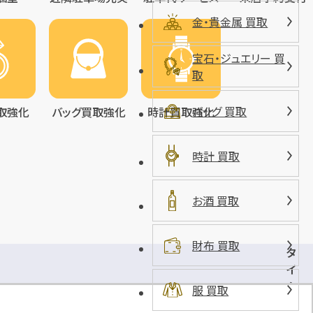
金・貴金属 買取
宝石・ジュエリー 買
取
バッグ 買取
取強化
バッグ買取強化
時計買取強化
時計 買取
お酒 買取
財布 買取
タ
イ
ム
服 買取
ズ