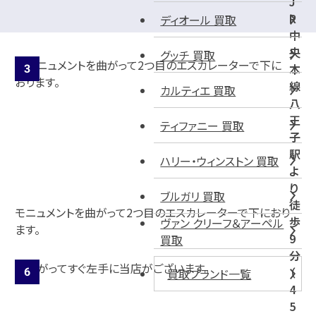
J
R
ディオール 買取
中
央
グッチ 買取
本
線
カルティエ 買取
八
王
ティファニー 買取
子
駅
ハリー・ウィンストン 買取
よ
り
ブルガリ 買取
徒
モニュメントを曲がって2つ目のエスカレーターで下におり
歩
ヴァン クリーフ＆アーペル
ます。
9
買取
分
（
買取ブランド一覧
4
5