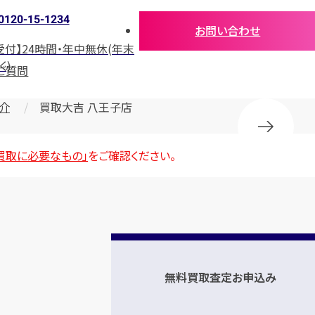
0120-15-1234
お問い合わせ
受付】24時間・年中無休(年末
く)
ご質問
介
買取大吉 八王子店
買取に必要なもの」
をご確認ください。
無料買取査定お申込み