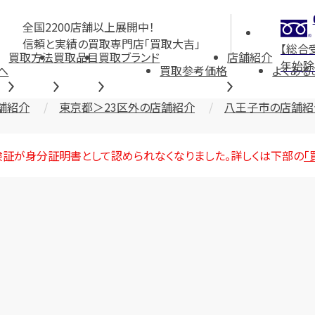
全国2200店舗以上展開中！
信頼と実績の買取専門店「買取大吉」
【総合
買取方法
買取品目
買取ブランド
店舗紹介
年始除
へ
買取参考価格
よくある
舗紹介
東京都＞23区外の店舗紹介
八王子市の店舗紹
険証が身分証明書として認められなくなりました。詳しくは下部の
「