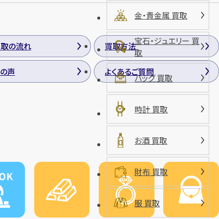
金・貴金属 買取
宝石・ジュエリー 買
買取の流れ
買取方法
取
の声
よくあるご質問
バッグ 買取
時計 買取
お酒 買取
財布 買取
服 買取