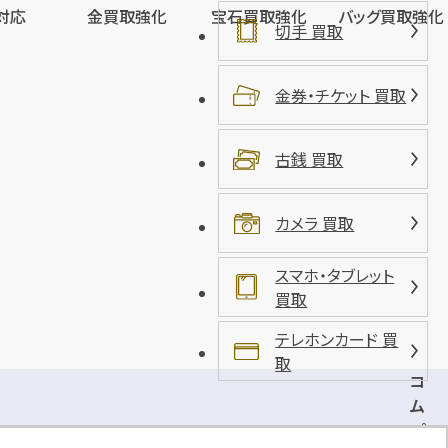
対応
金買取強化
宝石買取強化
バッグ買取強化
切手 買取
金券・チケット 買取
古銭 買取
カメラ 買取
スマホ・タブレット
買取
テレホンカード 買
取
コ
ム
パ