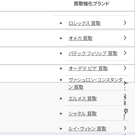
ー
買取強化ブランド
ク
横
ロレックス 買取
山
町
第
オメガ 買取
5
（
パテック フィリップ 買取
収
容
オーデマ ピゲ 買取
台
ヴァシュロン・コンスタンタ
数
ン 買取
：
2
エルメス 買取
8
台
シャネル 買取
）
ルイ・ヴィトン 買取