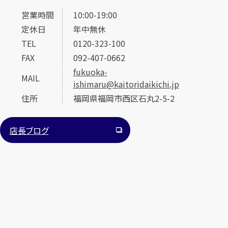
営業時間
10:00-19:00
定休日
年中無休
TEL
0120-323-100
FAX
092-407-0662
fukuoka-
MAIL
ishimaru@kaitoridaikichi.jp
カンタン
無料
住所
福岡県福岡市西区石丸2-5-2
店長ブログ
1
最短
分！
今すぐ査定金額をお伝えいたします
まずは
お電話
で
無料査定
【総合受付】24時間・年中無休(年末年始除く)