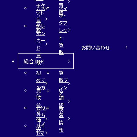
チケ
買
カメ
スマ
ット
取
ラ
ホ・
買
買
タブ
テレ
取
取
レッ
ホン
ト
カー
買
お問い合わせ
ド
取
買
総合TOP
取
初
買
めて
取ブ
の方
ラン
買
店
へ
ド
取
舗
参
紹
お役
新
考
介
立ち
着
価
コラ
情
サイ
格
ム
報
トマ