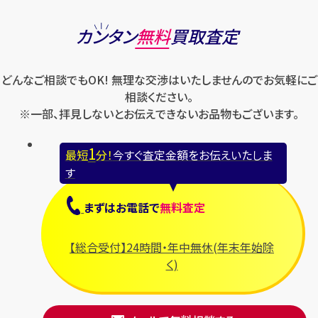
カンタン
無料
買取査定
どんなご相談でもOK! 無理な交渉はいたしませんのでお気軽にご
相談ください。
※一部、拝見しないとお伝えできないお品物もございます。
1
最短
分！
今すぐ査定金額をお伝えいたしま
す
まずは
お電話
で
無料査定
【総合受付】24時間・年中無休(年末年始除
く)