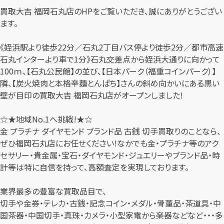
買取大吉 福岡石丸店のHPをご覧いただき、誠にありがとうござい
ます。
《姪浜駅より徒歩22分／石丸2丁目バス停より徒歩2分／都市高速
石丸インターより車で1分》石丸交差点から姪浜大通りに向かって
100ｍ、【石丸公民館】の並び、【日本パーク（福重コインパーク）】
隣、【炭火焼肉と本格辛麺とんぱち】さんの斜め向かいにある黒い
壁が目印の買取大吉 福岡石丸店がオープンしました!
☆★地域No.1へ挑戦!★☆
金 プラチナ ダイヤモンド ブランド品 古銭 切手買取りのことなら、
ぜひ福岡石丸店にお任せください!なかでも金・プラチナ等のアク
セサリー・貴金属・宝石・ダイヤモンド・ジュエリーやブランド品・時
計等は特に自信を持って、高額査定を実現しております。
業界最多の豊富な買取品目で、
切手や金券・テレカ・古銭・記念コイン・メダル・骨董品・茶道具・中
国茶器・中国切手・真珠・カメラ・小型家電から楽器などなど・・・多