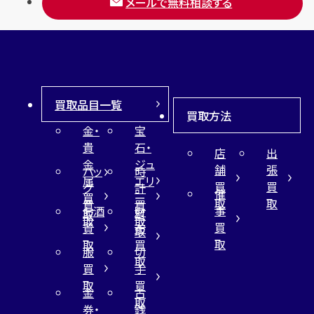
メールで無料相談する
買取品目一覧
買取方法
金・
宝
貴
石・
店
出
金
ジュ
舗
張
バッ
時
属
エリ
買
買
グ
計
催
買
ー
取
取
買
買
事
お酒
財
取
買
取
取
買
買
布
取
取
取
買
服
切
取
買
手
取
買
金
古
取
券・
銭