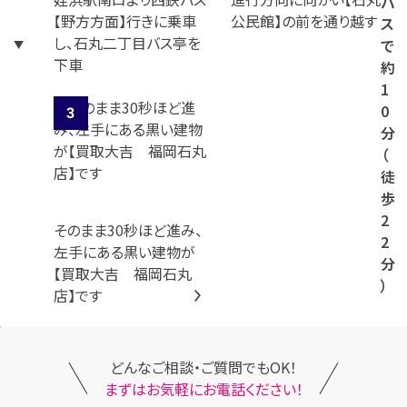
バ
【野方方面】行きに乗車
公民館】の前を通り越す
ス
し、石丸二丁目バス亭を
で
下車
約
1
0
分
（
徒
歩
2
そのまま30秒ほど進み、
2
左手にある黒い建物が
分
【買取大吉 福岡石丸
）
店】です
どんなご相談・ご質問でもOK！
まずはお気軽にお電話ください！