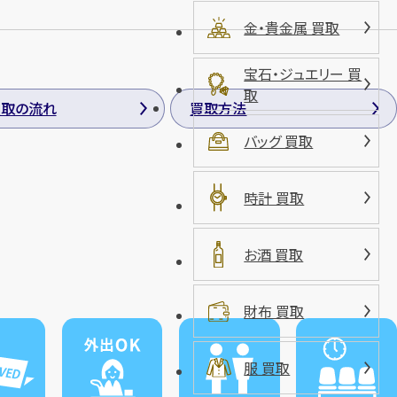
金・貴金属 買取
宝石・ジュエリー 買
取
買取の流れ
買取方法
バッグ 買取
時計 買取
お酒 買取
財布 買取
服 買取