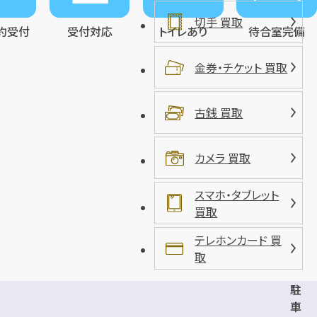
切手 買取
約受付
受付対応
トイレあり
待合室完備
金券・チケット 買取
古銭 買取
カメラ 買取
スマホ・タブレット
買取
テレホンカード 買
取
駐
車