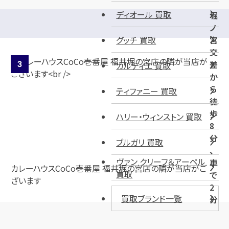
ディオール 買取
堀
ノ
グッチ 買取
宮
交
差
カルティエ 買取
か
ら
ティファニー 買取
徒
歩
ハリー・ウィンストン 買取
8
分
ブルガリ 買取
、
ヴァン クリーフ＆アーペル
車
カレーハウスCoCo壱番屋 福井堀の宮店の隣が当店がご
買取
で
ざいます
2
買取ブランド一覧
分