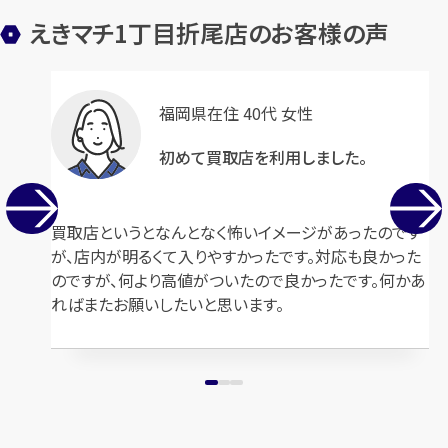
えきマチ1丁目折尾店のお客様の声
ルイ・ヴィトン モノグラム ポシェ
ルイ・ヴィトン モノグラムミニ ル
福岡県在住 40代 女性
ットシテ M51183
シーユPM M92676
初めて買取店を利用しました。
円
円
買取参考価格
買取参考価格
45,500
26,000
バッグ
ショルダーバッグ
バッグ
ショルダーバッグ
買取店というとなんとなく怖いイメージがあったのです
が、店内が明るくて入りやすかったです。対応も良かった
のですが、何より高値がついたので良かったです。何かあ
ればまたお願いしたいと思います。