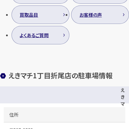
買取品目
お客様の声
よくあるご質問
えきマチ1丁目折尾店の駐車場情報
え
き
マ
チ
住所
1
丁