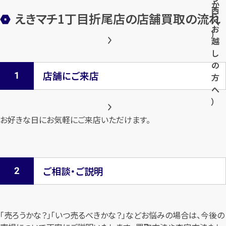
か
西
えきマチ1丁目折尾店の店舗買取の流れ
ら
へ
お
）
越
し
の
店舗にご来店
方
へ
）
お好きな日にお気軽にご来店いただけます。
ご相談・ご説明
「売ろうかな？」「いつ売るべきかな？」などお悩みの場合は、今後の