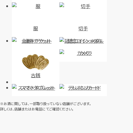
店舗買取
店舗買取
服
切手
金券・チケット
記念コイン・メダル
カメラ
シャネル マトラッセ ショルダー
ルイ・ヴィトン モノグラム コンピ
バッグ
エーニュ23 M51847
古銭
円
円
買取参考価格
買取参考価格
55,000
11,000
スマホ・タブレット
テレホンカード
バッグ
ショルダーバッグ
バッグ
セカンドバッグ
※お酒に関しては、一部取り扱っていない店舗がございます。
詳しくは、店舗またはお電話にてご確認ください。
店舗買取
店舗買取