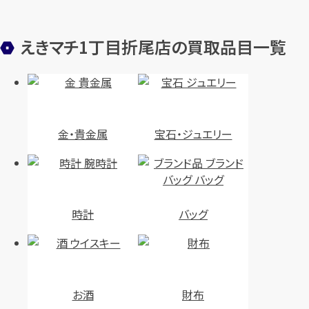
円
円
買取参考価格
買取参考価格
30,000
22,000
バッグ
ボストンバッグ
バッグ
ショルダーバッグ
えきマチ1丁目折尾店の買取品目一覧
店舗買取
店舗買取
金・貴金属
宝石・ジュエリー
シャネル カンボンライン トート
シャネル カンボン ショルダーバ
時計
バッグ
バッグ
ッグ
円
円
買取参考価格
買取参考価格
55,000
61,000
バッグ
ショルダーバッグ
バッグ
ショルダーバッグ
お酒
財布