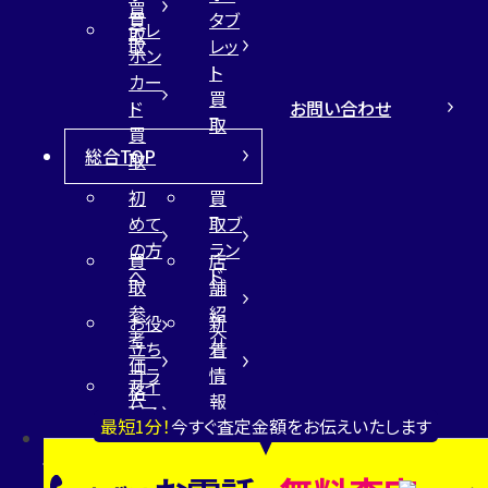
買
買
タブ
テレ
取
取
レッ
ホン
ト
カー
買
お問い合わせ
ド
取
買
総合TOP
取
初
買
めて
取ブ
の方
ラン
買
店
へ
ド
取
舗
参
紹
お役
新
考
介
立ち
着
価
コラ
情
サイ
格
ム
報
トマ
最短1分！
今すぐ査定金額をお伝えいたします
ップ
プライバシーポリシ
よくあるご質問
ー