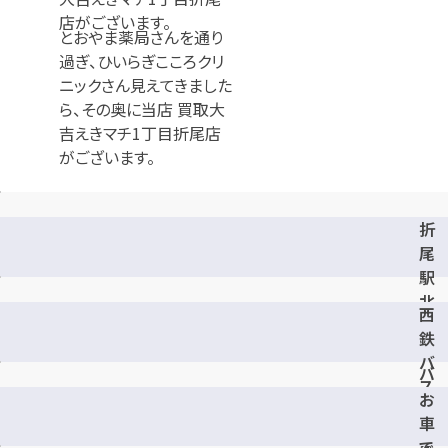
とおやま薬局さんを通り
過ぎ、ひいらぎこころクリ
ニックさん見えてきました
ら、その奥に当店 買取大
吉えきマチ1丁目折尾店
がございます。
折
尾
駅
北
西
口
鉄
の
バ
バ
ス
ス
お
、
停
車
市
を
で