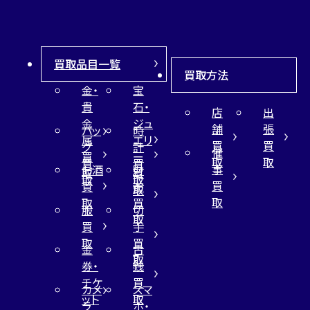
買取品目一覧
買取方法
金・
宝
貴
石・
店
出
金
ジュ
舗
張
バッ
時
属
エリ
買
買
グ
計
催
買
ー
取
取
買
買
事
お酒
財
取
買
取
取
買
買
布
取
取
取
買
服
切
取
買
手
取
買
金
古
取
券・
銭
チケ
買
カメ
スマ
ット
取
ラ
ホ・