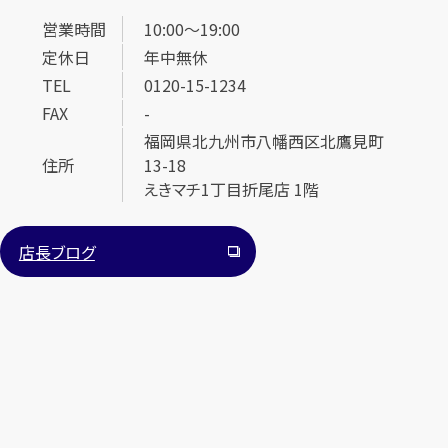
営業時間
10:00～19:00
定休日
年中無休
TEL
0120-15-1234
FAX
-
福岡県北九州市八幡西区北鷹見町
住所
13-18
カンタン
無料
えきマチ1丁目折尾店 1階
店長ブログ
1
最短
分！
今すぐ査定金額をお伝えいたします
まずは
お電話
で
無料査定
【総合受付】24時間・年中無休(年末年始除く)