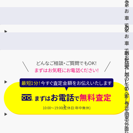
営
ご
お
バ
お
利
越
ス
車
用
し
に
で
の
の
て
お
方
方
お
折
越
へ
へ
車
尾
し
で
駅
の
お
に
方
どんなご相談・ご質問でもOK！
越
お
へ
まずはお気軽にお電話ください！
し
越
（
の
し
1
最短1分！
今すぐ査定金額をお伝えいたします
方
の
9
へ
お電話
無料査定
方
9
まずは
で
（
へ
号
光
10:00～19:00(定休日:年中無休)
を
明
東
方
か
面
ら