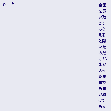
金歯
を買
い取
って
もら
える
と聞
いた
のだ
けど、
歯が
入っ
たま
まで
も買
い取
って
もら