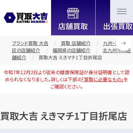
全国2200店舗以上展開中！
信頼と実績の買取専門店「買取大
吉」
ブランド買取 大吉
買取 店舗紹介
九州・沖縄地
区の店舗紹介
福岡県の店舗紹介
北九州市の店
舗紹介
買取大吉 えきマチ1丁目折尾店
令和7年12月2日より従来の健康保険証が身分証明書として認
められなくなりました。詳しくは下部の
「買取に必要なもの」
を
ご確認ください。
買取大吉 えきマチ1丁目折尾店