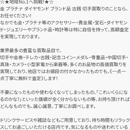
☆★地域No.1へ挑戦!★☆
金 プラチナ ダイヤモンド ブランド品 古銭 切手買取りのことなら、
お任せください!
なかでも金・プラチナ等のアクセサリー・貴金属・宝石・ダイヤモン
ド・ジュエリーやブランド品・時計等は特に自信を持って、高額査定
を実現しております。
業界最多の豊富な買取品目で、
切手や金券・テレカ・古銭・記念コイン・メダル・骨董品・中国切手・
真珠・カメラ・小型家電から楽器等、多くのお品物の高価買取りを
実現しており、他店ではお値段の付かなかったものでも、《一点一
点丁寧に無料で査定》します!
不要になったものや使わなくなってしまったもの、「これいくらにな
るのかな?」といった価値が全く分からないもの等、お持ち頂ければ
どんなものでも、誠心誠意、丁寧にお調べします。
ドリンクサービスや雑誌などもご用意しており、待ち時間もリラック
スしてお過ごしいただける店内です。気になるものや迷われている