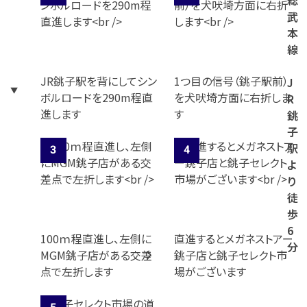
総
武
本
線
JR銚子駅を背にしてシン
1つ目の信号（銚子駅前）
J
ボルロードを290m程直
を犬吠埼方面に右折しま
R
進します
す
銚
子
駅
よ
り
徒
歩
6
100ｍ程直進し、左側に
直進するとメガネストアー
分
MGM銚子店がある交差
銚子店と銚子セレクト市
点で左折します
場がございます