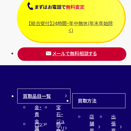
まずは
お電話
で
無料査定
【総合受付】24時間・年中無休(年末年始除
く)
メールで無料相談する
買取品目一覧
買取方法
金・
宝
貴
石・
店
出
金
ジュ
舗
張
バッ
時
属
エリ
買
買
グ
計