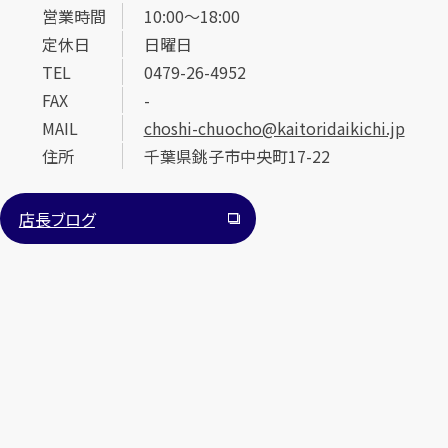
営業時間
10:00～18:00
定休日
日曜日
TEL
0479-26-4952
FAX
-
MAIL
choshi-chuocho@kaitoridaikichi.jp
住所
千葉県銚子市中央町17-22
カンタン
無料
店長ブログ
1
最短
分！
今すぐ査定金額をお伝えいたします
まずは
お電話
で
無料査定
【総合受付】24時間・年中無休(年末年始除く)