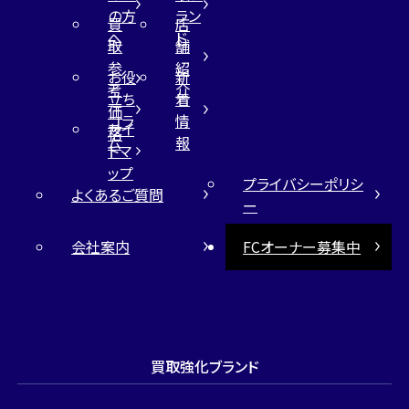
の方
ラン
買
店
へ
ド
取
舗
参
紹
お役
新
考
介
立ち
着
価
コラ
情
サイ
格
ム
報
トマ
ップ
プライバシーポリシ
よくあるご質問
ー
会社案内
FCオーナー募集中
買取強化ブランド