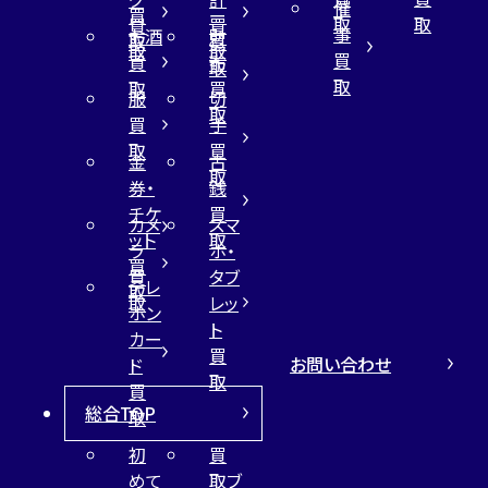
催
買
ー
取
取
買
買
事
お酒
財
取
買
取
取
買
買
布
取
取
取
買
服
切
取
買
手
取
買
金
古
取
券・
銭
チケ
買
カメ
スマ
ット
取
ラ
ホ・
買
買
タブ
テレ
取
取
レッ
ホン
ト
カー
買
お問い合わせ
ド
取
買
総合TOP
取
初
買
めて
取ブ