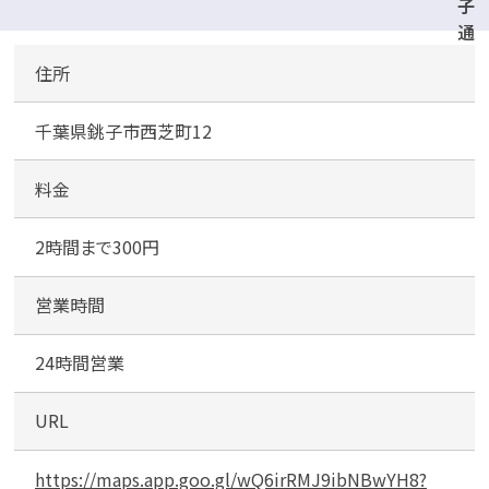
子
通
運
住所
駅
前
千葉県銚子市西芝町12
第
二
駐
料金
車
場
2時間まで300円
営業時間
24時間営業
URL
https://maps.app.goo.gl/wQ6irRMJ9ibNBwYH8?