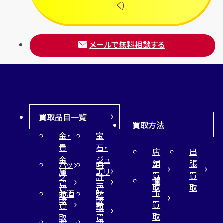
く)
メールで無料相談する
買取品目一覧
買取方法
金・
宝
貴
石・
店
出
金
ジュ
舗
張
バッ
時
属
エリ
買
買
グ
計
催
買
ー
取
取
買
買
事
お酒
財
取
買
取
取
買
買
布
取
取
取
買
服
切