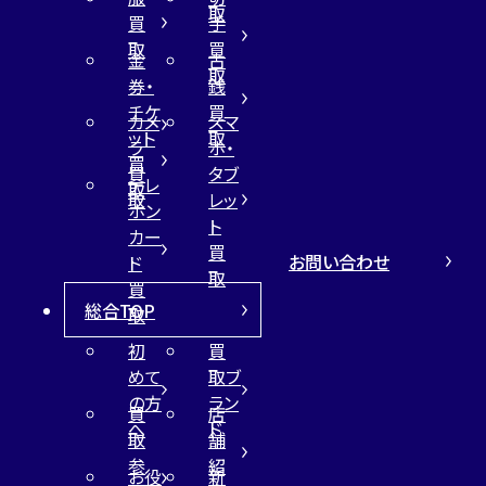
取
買
手
取
買
金
古
取
券・
銭
チケ
買
カメ
スマ
ット
取
ラ
ホ・
買
買
タブ
テレ
取
取
レッ
ホン
ト
カー
買
お問い合わせ
ド
取
買
総合TOP
取
初
買
めて
取ブ
の方
ラン
買
店
へ
ド
取
舗
参
紹
お役
新