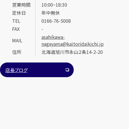
営業時間
10:00~18:30
定休日
年中無休
TEL
0166-76-5008
FAX
-
asahikawa-
MAIL
nagayama@kaitoridaikichi.jp
カンタン
無料
住所
北海道旭川市永山２条14-2-20
店長ブログ
1
最短
分！
今すぐ査定金額をお伝えいたします
まずは
お電話
で
無料査定
【総合受付】24時間・年中無休(年末年始除く)