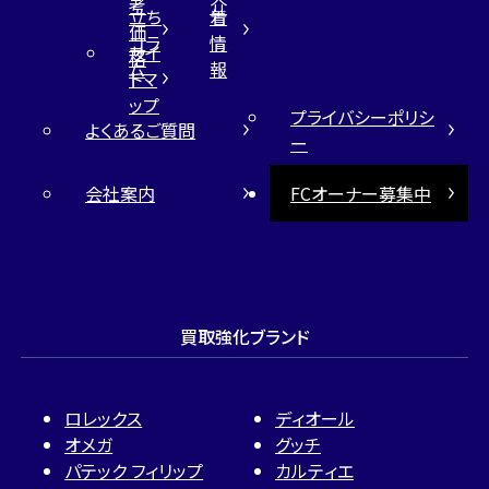
考
介
立ち
着
価
コラ
情
サイ
格
ム
報
トマ
ップ
プライバシーポリシ
よくあるご質問
ー
会社案内
FCオーナー募集中
買取強化ブランド
ロレックス
ディオール
オメガ
グッチ
パテック フィリップ
カルティエ