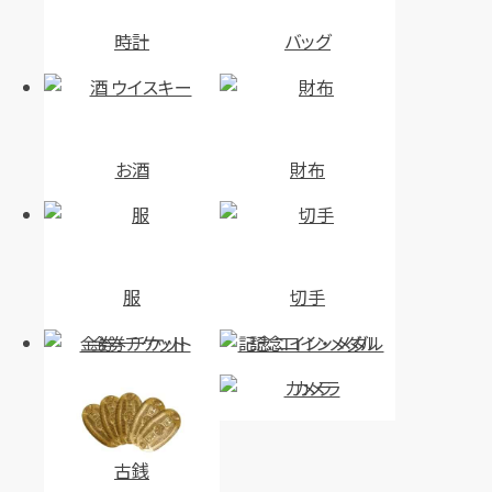
時計
バッグ
お酒
財布
服
切手
金券・チケット
記念コイン・メダル
カメラ
古銭