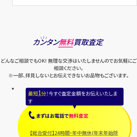
カンタン
無料
買取査定
どんなご相談でもOK! 無理な交渉はいたしませんのでお気軽にご
相談ください。
※一部、拝見しないとお伝えできないお品物もございます。
1
最短
分！
今すぐ査定金額をお伝えいたしま
す
まずは
お電話
で
無料査定
【総合受付】24時間・年中無休(年末年始除