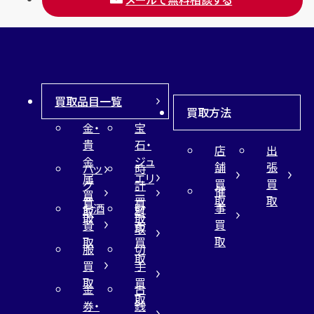
買取品目一覧
買取方法
金・
宝
貴
石・
店
出
金
ジュ
舗
張
バッ
時
属
エリ
買
買
グ
計
催
買
ー
取
取
買
買
事
お酒
財
取
買
取
取
買
買
布
取
取
取
買
服
切
取
買
手
取
買
金
古
取
券・
銭