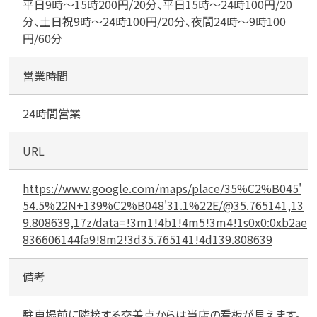
前
平日9時～15時200円/20分、平日15時～24時100円/20
分、土日祝9時～24時100円/20分、夜間24時～9時100
円/60分
営業時間
24時間営業
URL
https://www.google.com/maps/place/35%C2%B045'
54.5%22N+139%C2%B048'31.1%22E/@35.765141,13
9.808639,17z/data=!3m1!4b1!4m5!3m4!1s0x0:0xb2ae
836606144fa9!8m2!3d35.765141!4d139.808639
備考
駐車場前に隣接する交差点からは当店の看板が見えます。