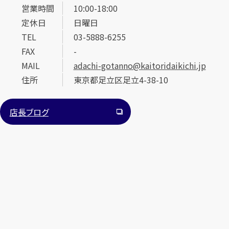
営業時間
10:00-18:00
定休日
日曜日
TEL
03-5888-6255
FAX
-
MAIL
adachi-gotanno@kaitoridaikichi.jp
住所
東京都足立区足立4-38-10
カンタン
無料
店長ブログ
1
最短
分！
今すぐ査定金額をお伝えいたします
まずは
お電話
で
無料査定
【総合受付】24時間・年中無休(年末年始除く)