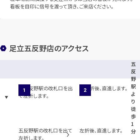
看板を目印に信号を渡って頂き、ご来店ください。
足立五反野店のアクセス
五
反
野
駅
よ
り
徒
歩
1
五反野駅の改札口を出て
左折後、直進します。
分
左折します。