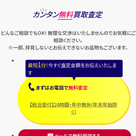
カンタン
無料
買取査定
どんなご相談でもOK! 無理な交渉はいたしませんのでお気軽にご
相談ください。
※一部、拝見しないとお伝えできないお品物もございます。
1
最短
分！
今すぐ査定金額をお伝えいたしま
す
まずは
お電話
で
無料査定
【総合受付】24時間・年中無休(年末年始除
く)
メールで無料相談する