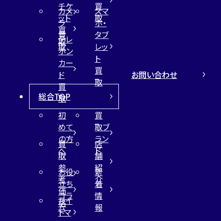
チケ
買
カメ
スマ
ット
取
ラ
ホ・
買
買
タブ
テレ
取
取
レッ
ホン
ト
カー
買
お問い合わせ
ド
取
買
総合TOP
取
初
買
めて
取ブ
の方
ラン
買
店
へ
ド
取
舗
参
紹
お役
新
考
介
立ち
着
価
コラ
情
サイ
格
ム
報
トマ