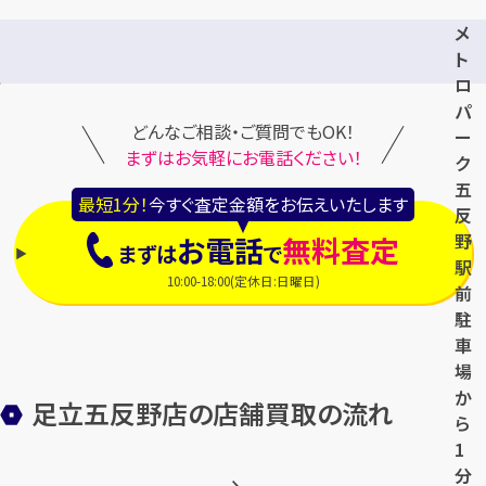
メ
ト
ロ
パ
どんなご相談・ご質問でもOK！
ー
まずはお気軽にお電話ください！
ク
五
最短1分！
今すぐ査定金額をお伝えいたします
反
野
お電話
無料査定
まずは
で
駅
10:00-18:00(定休日:日曜日)
前
駐
車
場
か
足立五反野店の店舗買取の流れ
ら
1
分