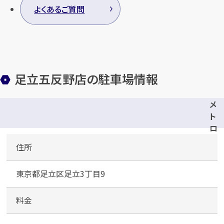
よくあるご質問
足立五反野店の駐車場情報
メ
ト
ロ
パ
住所
ー
ク
東京都足立区足立3丁目9
五
反
野
料金
駅