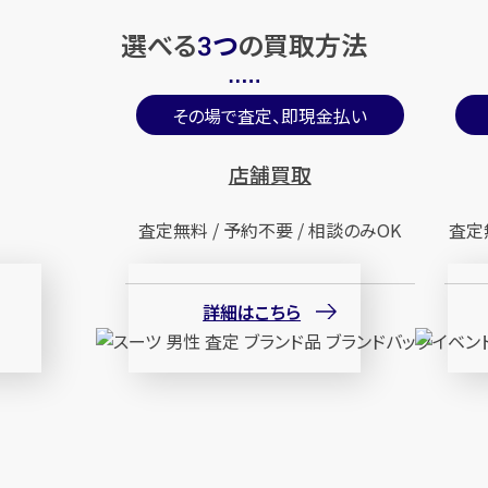
選べる
つ
の
買取方法
3
その場で査定、即現金払い
店舗買取
査定無料 / 予約不要 / 相談のみOK
査定
詳細はこちら