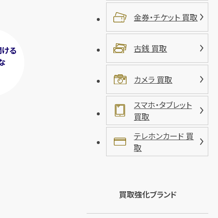
金券・チケット 買取
古銭 買取
聞ける
な
！
カメラ 買取
スマホ・タブレット
買取
テレホンカード 買
取
買取強化ブランド