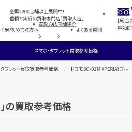
全国2200店舗以上展開中！
信頼と実績の買取専門店「買取大吉」
【総合
買取方法
店舗紹介
年始除
TOP
初めての方へ
よくある質問
スマホ・タブレット買取参考価格
・タブレット買取買取参考価格
ドコモSO-01M XPERIA5ブル
ブルー」の買取参考価格