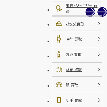
宝石・ジュエリー 買
取
バッグ 買取
時計 買取
お酒 買取
財布 買取
服 買取
切手 買取