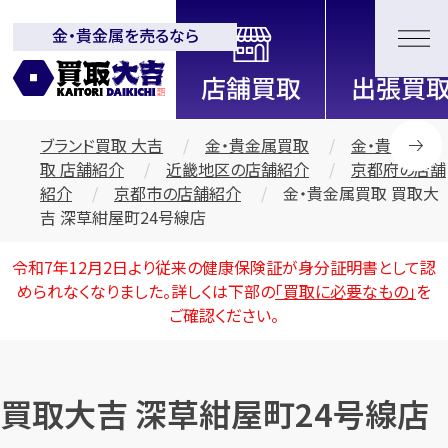
金・貴金属を売るなら
全国2200店舗以上展開中！
信頼と実績の買取専門店「買取大
吉」
ブランド買取 大吉
金・貴金属買取
金・貴金属買
取 店舗紹介
近畿地区の店舗紹介
京都府の店舗
紹介
京都市の店舗紹介
金・貴金属買取 買取大
吉 深草紺屋町24号線店
令和7年12月2日より従来の健康保険証が身分証明書として認
められなくなりました。詳しくは下部の
「買取に必要なもの」
を
ご確認ください。
買取大吉 深草紺屋町24号線店