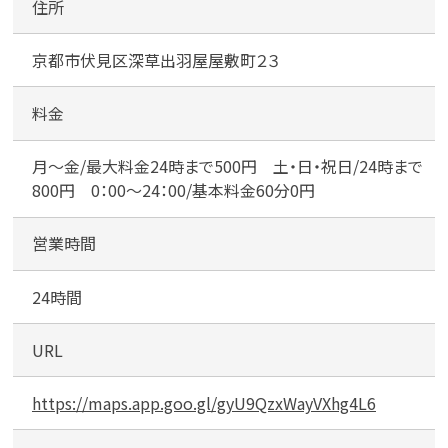
住所
カ
ナ
京都市伏見区深草出羽屋屋敷町２３
ー
ト
モ
料金
カンタン
無料
ー
ル
月〜金/最大料金24時まで500円 土・日・祝日/24時まで
伏
800円 0：00〜24：00/基本料金60分0円
見
第
営業時間
１
1
最短
分！
今すぐ査定金額をお伝えいた
24時間
します
URL
まずは
お電話
で
無料査定
https://maps.app.goo.gl/gyU9QzxWayVXhg4L6
【総合受付】24時間・年中無休(年末年
始除く)