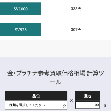
円
SV1000
333
円
SV925
307
金・プラチナ参考買取価格相場 計算ツ
ール
品位
重さ
g