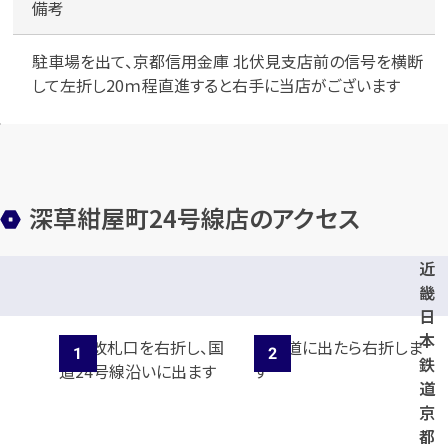
備考
駐車場を出て、京都信用金庫 北伏見支店前の信号を横断
メールで無料相談する
して左折し20ｍ程直進すると右手に当店がございます
深草紺屋町24号線店のアクセス
近
畿
日
本
鉄
道
京
都