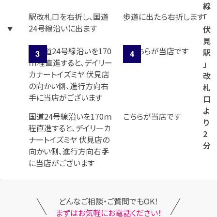
線
駅改札口を右折し、国道
歩道に出たら右折します
「
24号線沿いに出ます
伏
見
駅
」
改
札
口
よ
国道24号線沿いを170ｍ
こちらが当店です
り
程直進すると、デイリーカ
2
ナートイズミヤ 伏見店の
分
向かい側、進行方向右手
に当店がございます
どんなご相談・ご質問でもOK！
まずはお気軽にお電話ください！