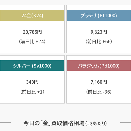
24金(K24)
プラチナ(Pt1000)
円
円
23,785
9,623
（前日比
+74
）
（前日比
+66
）
シルバー (Sv1000)
パラジウム(Pd1000)
円
円
343
7,160
（前日比
+1
）
（前日比
-36
）
今日の「金」買取価格相場
（1gあたり）