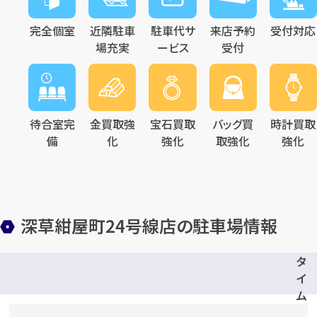
完全個室
近隣駐車
駐車代サ
来店予約
受付対応
場充実
ービス
受付
待合室完
金買取強
宝石買取
バッグ買
時計買取
備
化
強化
取強化
強化
深草紺屋町24号線店の駐車場情報
タ
イ
ム
ズ