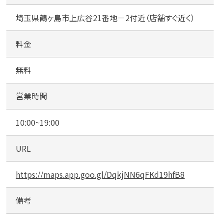
鶴
埼玉県鶴ヶ島市上広谷21番地－2付近（店舗すぐ近く）
ヶ
島
駅
料金
東
カンタン
無料
口
無料
店
専
営業時間
用
駐
10:00~19:00
車
場
1
最短
分！
今すぐ査定金額をお伝えいた
URL
します
https://maps.app.goo.gl/DqkjNN6qFKd19hfB8
まずは
お電話
で
無料査定
備考
【総合受付】24時間・年中無休(年末年
始除く)