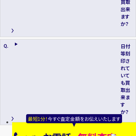
買取
出来
ます
か？
日付
等刻
印さ
れて
いて
も買
取出
来ま
す
か？
最短1分！
今すぐ査定金額をお伝えいたします