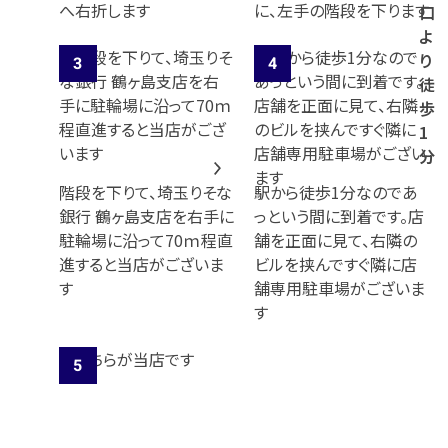
へ右折します
に、左手の階段を下ります
口
よ
り
徒
歩
1
分
階段を下りて、埼玉りそな
駅から徒歩1分なのであ
銀行 鶴ヶ島支店を右手に
っという間に到着です。店
駐輪場に沿って70ｍ程直
舗を正面に見て、右隣の
進すると当店がございま
ビルを挟んですぐ隣に店
す
舗専用駐車場がございま
す