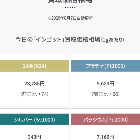
2026年8月7日自動更新
今日の「インゴット」買取価格相場
（1gあたり）
24金(K24)
プラチナ(Pt1000)
円
円
23,785
9,623
（前日比
+74
）
（前日比
+66
）
シルバー (Sv1000)
パラジウム(Pd1000)
円
円
343
7,160