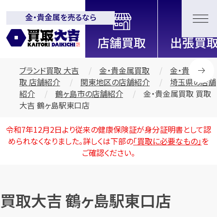
金・貴金属を売るなら
全国2200店舗以上展開中！
信頼と実績の買取専門店「買取大
吉」
ブランド買取 大吉
金・貴金属買取
金・貴金属買
取 店舗紹介
関東地区の店舗紹介
埼玉県の店舗
紹介
鶴ヶ島市の店舗紹介
金・貴金属買取 買取
大吉 鶴ヶ島駅東口店
令和7年12月2日より従来の健康保険証が身分証明書として認
められなくなりました。詳しくは下部の
「買取に必要なもの」
を
ご確認ください。
買取大吉 鶴ヶ島駅東口店