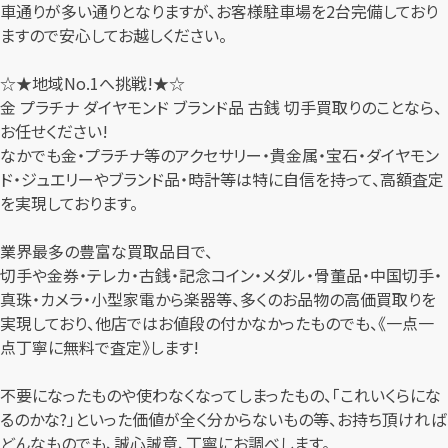
車通りが多い通りとなりますが、お客様駐車場を2台完備しており
ますので安心してお越しください。
☆★地域No.1へ挑戦!★☆
金 プラチナ ダイヤモンド ブランド品 古銭 切手買取りのことなら、
お任せください!
なかでも金・プラチナ等のアクセサリー・貴金属・宝石・ダイヤモン
ド・ジュエリーやブランド品・時計等は特に自信を持って、高額査定
を実現しております。
業界最多の豊富な買取品目で、
切手や金券・テレカ・古銭・記念コイン・メダル・骨董品・中国切手・
真珠・カメラ・小型家電から楽器等、多くのお品物の高価買取りを
実現しており、他店ではお値段の付かなかったものでも、《一点一
点丁寧に無料で査定》します!
不要になったものや使わなくなってしまったもの、「これいくらにな
るのかな?」といった価値が全く分からないもの等、お持ち頂ければ
どんなものでも、誠心誠意、丁寧にお調べします。