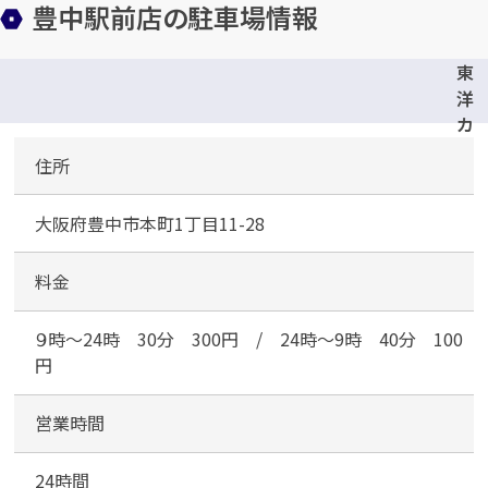
豊中駅前店の駐車場情報
東
洋
カ
カンタン
無料
ー
住所
マ
ッ
大阪府豊中市本町1丁目11-28
ク
ス
豊
料金
中
1
最短
分！
今すぐ査定金額をお伝えいた
本
９時～24時 30分 300円 / 24時～9時 40分 100
します
町
円
まずは
お電話
で
無料査定
営業時間
【総合受付】24時間・年中無休(年末年
24時間
始除く)