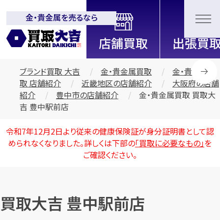
金・貴金属を売るなら
全国2200店舗以上展開中！
信頼と実績の買取専門店「買取大
吉」
ブランド買取 大吉
金・貴金属買取
金・貴金属買
取 店舗紹介
近畿地区の店舗紹介
大阪府の店舗
紹介
豊中市の店舗紹介
金・貴金属買取 買取大
吉 豊中駅前店
令和7年12月2日より従来の健康保険証が身分証明書として認
められなくなりました。詳しくは下部の
「買取に必要なもの」
を
ご確認ください。
買取大吉 豊中駅前店