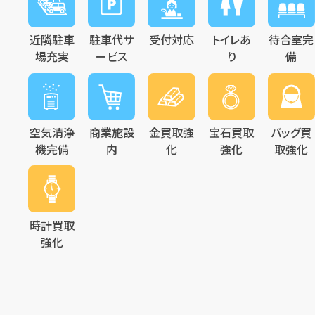
近隣駐車
駐車代サ
受付対応
トイレあ
待合室完
場充実
ービス
り
備
空気清浄
商業施設
金買取強
宝石買取
バッグ買
機完備
内
化
強化
取強化
時計買取
強化