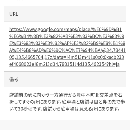
URL
メールで無料相談する
https://www.google.com/maps/place/%E6%9D%B1
%E6%B4%8B%E3%82%AB%E3%83%BC%E3%83%9
E%E3%83%83%E3%82%AF%E3%82%B9%E8%B1%8
A%E4%B8%AD%E6%9C%AC%E7%94%BA/@34.78441
05,135.4665704,17z/data=!4m5!3m4!1s0x0:0xacb233
ef4068023e!8m2!3d34.788151!4d135.462354?hl=ja
備考
店舗前の駅に向かう一方通行から豊中本町北交差点を右
折してすぐの所にあります。駐車場と店舗は目と鼻の先で歩
いて30秒程です、店舗から駐車場は見える所にあります。