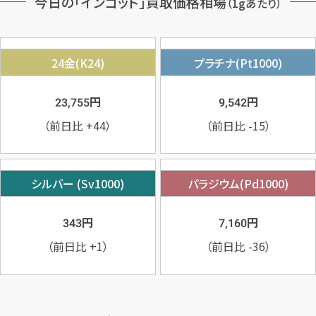
今日の「インゴット」買取価格相場
（1gあたり）
24金(K24)
プラチナ(Pt1000)
円
円
23,755
9,542
（前日比
+44
）
（前日比
-15
）
シルバー (Sv1000)
パラジウム(Pd1000)
円
円
343
7,160
（前日比
+1
）
（前日比
-36
）