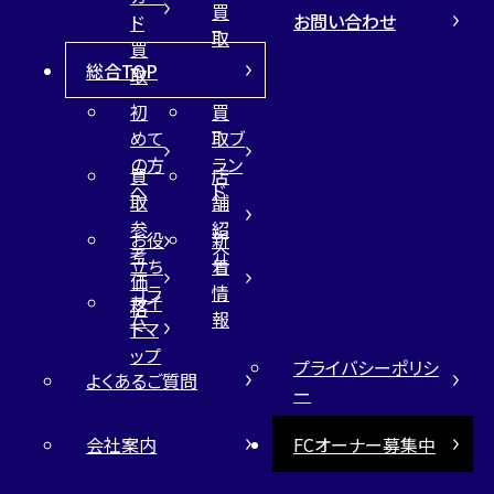
買
お問い合わせ
ド
取
買
総合TOP
取
初
買
めて
取ブ
の方
ラン
買
店
へ
ド
取
舗
参
紹
お役
新
考
介
立ち
着
価
コラ
情
サイ
格
ム
報
トマ
ップ
プライバシーポリシ
よくあるご質問
ー
会社案内
FCオーナー募集中