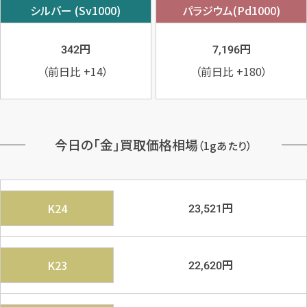
シルバー (Sv1000)
パラジウム(Pd1000)
円
円
342
7,196
（前日比
+14
）
（前日比
+180
）
カンタン
無料
今日の「金」買取価格相場
（1gあたり）
1
最短
分！
今すぐ査定金額をお伝えいた
円
K24
23,521
します
まずは
お電話
で
無料査定
円
K23
22,620
【総合受付】24時間・年中無休(年末年
始除く)