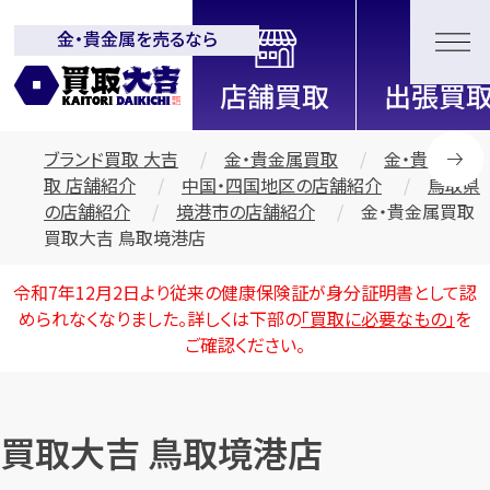
金・貴金属を売るなら
全国2000店舗以上展開中！
信頼と実績の買取専門店「買取大
吉」
ブランド買取 大吉
金・貴金属買取
金・貴金属買
取 店舗紹介
中国・四国地区の店舗紹介
鳥取県
の店舗紹介
境港市の店舗紹介
金・貴金属買取
買取大吉 鳥取境港店
令和7年12月2日より従来の健康保険証が身分証明書として認
められなくなりました。詳しくは下部の
「買取に必要なもの」
を
ご確認ください。
買取大吉 鳥取境港店