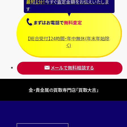
1
最短
分！
今すぐ査定金額をお伝えいたしま
す
まずは
お電話
で
無料査定
【総合受付】24時間・年中無休(年末年始除
く)
メールで無料相談する
金・貴金属の買取専門店「買取大吉」