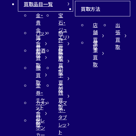
買取品目一覧
買取方法
金・
宝
貴
石・
店
出
金
ジュ
舗
張
バッ
時
属
エリ
買
買
グ
計
催
買
ー
取
取
買
買
事
お酒
財
取
買
取
取
買
買
布
取
取
取
買
服
切
取
買
手
取
買
金
古
取
券・
銭
チケ
買
カメ
スマ
ット
取
ラ
ホ・
買
買
タブ
テレ
取
取
レッ
ホン
ト
カー