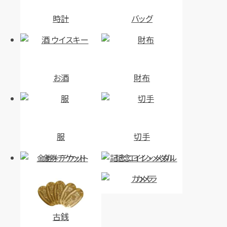
時計
バッグ
お酒
財布
服
切手
金券・チケット
記念コイン・メダル
カメラ
古銭