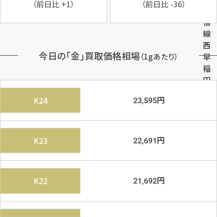
（前日比
+1
）
（前日比
-36
）
新
宿
線
西
今日の「金」買取価格相場
（1gあたり）
早
稲
田
駅
円
K24
23,595
よ
り
徒
歩
円
K23
22,691
6
分
円
K22
21,692