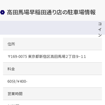
高田馬場早稲田通り店の駐車場情報
コ
イ
カンタン
無料
ン
パ
住所
ー
ク
〒169-0075 東京都新宿区高田馬場２丁目９−１１
高
田
1
最短
分！
今すぐ査定金額をお伝えいた
馬
料金
します
場
２
60分/￥400-
まずは
お電話
で
無料査定
丁
目
営業時間
【総合受付】24時間・年中無休(年末年
始除く)