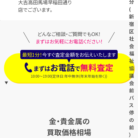
分
大吉高田馬場早稲田通り
(
店でございます。
新
宿
区
どんなご相談・ご質問でもOK！
社
まずはお気軽にお電話ください！
会
福
最短1分！
今すぐ査定金額をお伝えいたします
祉
お電話
無料査定
まずは
で
協
議
10:00〜19:00(定休日:年中無休(年末年始を除く))
会
前
バ
ス
停
金・貴金属の
の
前
買取価格相場
）