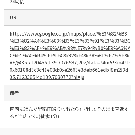
24時間
URL
メールで無料相談する
https://www.google.co.jp/maps/place/%E3%82%B3
%E3%82%A4%E3%83%B3%E3%83%91%E3%83%BC
%E3%82%AF+%E9%AB%98%E7%94%B0%E9%A6%A
C%E5%A0%B4%EF%BC%92%E4%B8%81%E7%9B%
AE/@35.7120465,139.7076587,20z/data=!4m5!3m4!1s
0x60188d3c3c41e08d:0xe2663e3deb661edb!8m2!3d
35.7123385!4d139.7080772?hl=ja
備考
南西に進んで早稲田通りへ出たら右折してそのまま直進す
ると当店です。(徒歩1分)