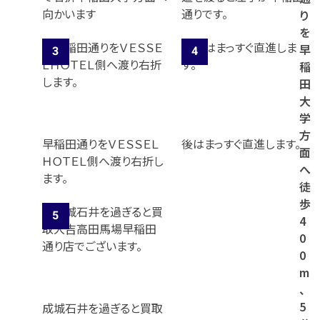
向かいます
通りです。
り
を
早
稲
田
大
学
方
早稲田通りをＶＥＳＳＥＬ
後はまっすぐ直進します。
面
ＨＯＴＥＬ側へ渡り右折し
へ
ます。
徒
歩
4
0
0
m
、
5
成城石井を過ぎると買取