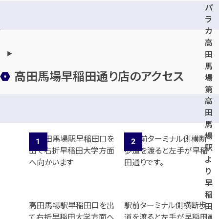
パ
ラ
カ
高
田
馬
高田馬場早稲田通り店のアクセス
場
第
高
3
田
馬
場
駅
よ
り
早
稲
高田馬場駅早稲田口を出
駅前ターミナル側横断歩
田
て右折早稲田大学方面へ
道を渡ると左手が早稲田
通