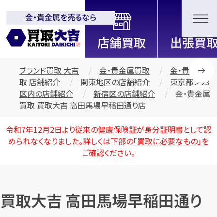
金・貴金属を売るなら
全国2200店舗以上展開中！
信頼と実績の買取専門店「買取大
吉」
ブランド買取 大吉
金・貴金属買取
金・貴金属買
取 店舗紹介
関東地区の店舗紹介
東京都＞23
区内の店舗紹介
新宿区の店舗紹介
金・貴金属
買取 買取大吉 高田馬場早稲田通り店
令和7年12月2日より従来の健康保険証が身分証明書として認
められなくなりました。詳しくは下部の
「買取に必要なもの」
を
ご確認ください。
買取大吉 高田馬場早稲田通り