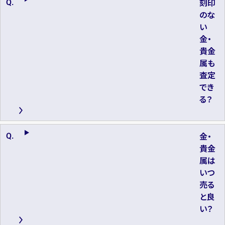
刻印
のな
い
金・
貴金
属も
査定
でき
る？
金・
貴金
属は
いつ
売る
と良
い？