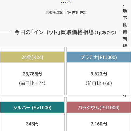
、
地
2026年8月7日自動更新
下
鉄
今日の「インゴット」買取価格相場
東
（1gあたり）
西
線
出
24金(K24)
プラチナ(Pt1000)
口
６
円
円
23,785
9,623
・
７
（前日比
+74
）
（前日比
+66
）
よ
り
１
シルバー (Sv1000)
パラジウム(Pd1000)
分
、
都
円
円
343
7,160
営