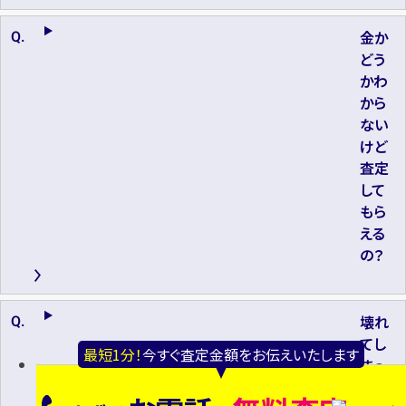
金か
どう
かわ
から
ない
けど
査定
して
もら
える
の？
壊れ
てし
最短1分！
今すぐ査定金額をお伝えいたします
まっ
たリ