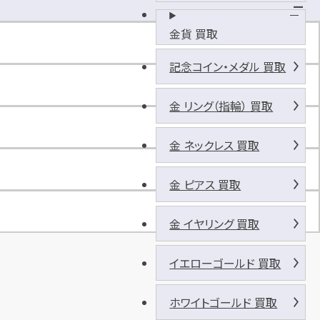
ー
パ
金貨 買取
ー
キ
記念コイン・メダル 買取
ッ
ド
金 リング（指輪） 買取
新
外
店
金 ネックレス 買取
駐
車
金 ピアス 買取
場
金 イヤリング 買取
イエローゴールド 買取
ホワイトゴールド 買取