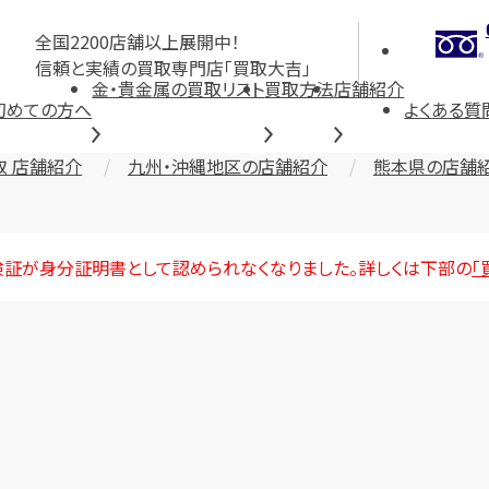
全国2200店舗以上展開中！
信頼と実績の買取専門店「買取大吉」
金・貴金属の買取リスト
買取方法
店舗紹介
初めての方へ
よくある質
取 店舗紹介
九州・沖縄地区の店舗紹介
熊本県の店舗
険証が身分証明書として認められなくなりました。詳しくは下部の
「
店