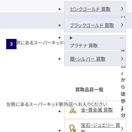
ピンクゴールド 買取
バ
ス
ブラックゴールド 買取
停
「
新
プラチナ 買取
外
入
銀・シルバー 買取
口
」
か
ら
買取品目一覧
徒
歩
左側にあるスーパーキッド新外店へお入りください
2
金・貴金属 買取
分
宝石・ジュエリー 買