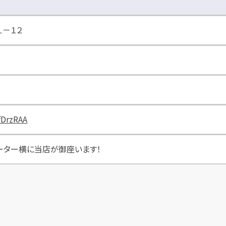
１－１２
fDrzRAA
ーター横に当店が御座います！