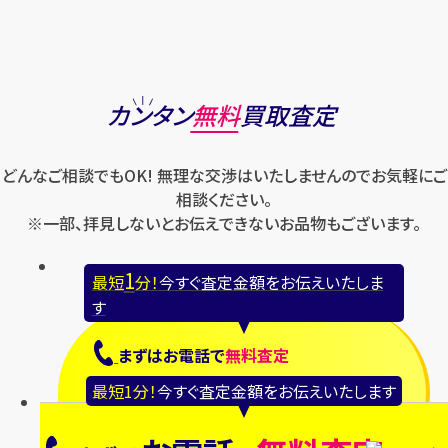
カンタン
無料
買取査定
どんなご相談でもOK! 無理な交渉はいたしませんのでお気軽にご
相談ください。
※一部、拝見しないとお伝えできないお品物もございます。
1
最短
分！
今すぐ査定金額をお伝えいたしま
す
まずは
お電話
で
無料査定
最短1分！
今すぐ査定金額をお伝えいたします
【総合受付】24時間・年中無休(年末年始除
く)