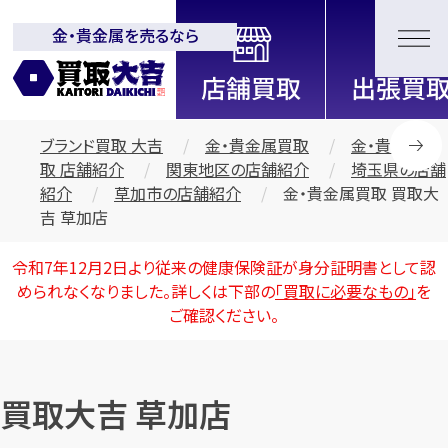
金・貴金属を売るなら
全国2200店舗以上展開中！
信頼と実績の買取専門店「買取大
吉」
ブランド買取 大吉
金・貴金属買取
金・貴金属買
取 店舗紹介
関東地区の店舗紹介
埼玉県の店舗
紹介
草加市の店舗紹介
金・貴金属買取 買取大
吉 草加店
令和7年12月2日より従来の健康保険証が身分証明書として認
められなくなりました。詳しくは下部の
「買取に必要なもの」
を
ご確認ください。
買取大吉 草加店