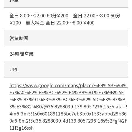
グ
全日 8:00〜22:00 60分￥200 全日 22:00〜8:00 60分
メールで無料相談する
￥100 最大料金 全日 22:00〜8:00 ￥400
営業時間
24時間営業
URL
https://www.google.com/maps/place/%E9%AB%98%
E7%A0%82%EF%BC%92%E4%B8%81%E7%9B%AE
%E3%83%91%E3%83%BC%E3%82%AD%E3%83%B
3%E3%82%B0/@35.8288039,139.8057236,15z/data=!
4m6!3m5!1s0x601891185bc7eb3b:0x1533abbd29b86
0a6!8m2!3d35.8288039!4d139.8057236!16s%2Fg%2F
11f3g16ssh