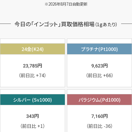
2026年8月7日自動更新
今日の「インゴット」買取価格相場
（1gあたり）
24金(K24)
プラチナ(Pt1000)
円
円
23,785
9,623
（前日比
+74
）
（前日比
+66
）
シルバー (Sv1000)
パラジウム(Pd1000)
円
円
343
7,160
（前日比
+1
）
（前日比
-36
）