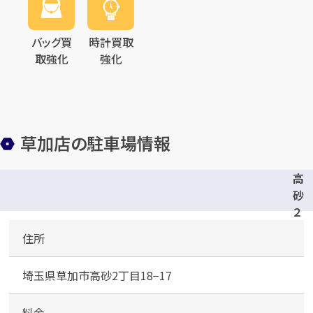
バッグ買
時計買取
取強化
強化
カンタン
無料
草加店の駐車場情報
高
砂
1
最短
分！
今すぐ査定金額をお伝えいた
２
します
丁
住所
目
まずは
お電話
で
無料査定
パ
埼玉県草加市高砂2丁目18−17
ー
【総合受付】24時間・年中無休(年末年
キ
始除く)
ン
料金