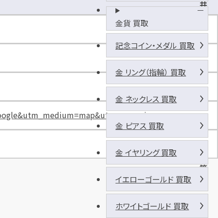
井
の
金貨 買取
リ
パ
記念コイン・メダル 買取
ー
ク
金 リング（指輪） 買取
下
総
金 ネックレス 買取
中
rce=google&utm_medium=map&utm_campaign=map
山
金 ピアス 買取
駅
北
金 イヤリング 買取
口
第
イエローゴールド 買取
2
ホワイトゴールド 買取