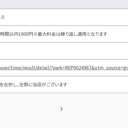
１０
後8時間以内1000円※最大料金は繰り返し適用となります
ng_user/time/result/detail/?park=REP0024967&utm_sou
を左折し、左側に当店がございます