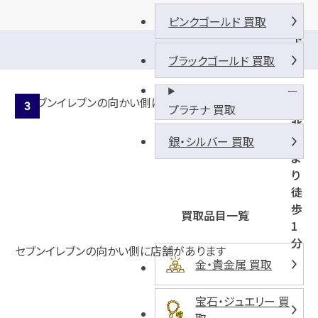
ピンクゴールド 買取
下
総
ブラックゴールド 買取
中
山
駅
プラチナ 買取
北
口
銀・シルバー 買取
よ
り
徒
歩
買取品目一覧
1
分
セブンイレブンの向かい側に店舗があります
金・貴金属 買取
宝石・ジュエリー 買