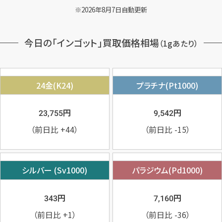
2026年8月7日自動更新
今日の「インゴット」買取価格相場
（1gあたり）
24金(K24)
プラチナ(Pt1000)
円
円
23,755
9,542
（前日比
+44
）
（前日比
-15
）
シルバー (Sv1000)
パラジウム(Pd1000)
円
円
343
7,160
（前日比
+1
）
（前日比
-36
）