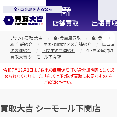
金・貴金属を売るなら
全国2200店舗以上展開中！
信頼と実績の買取専門店「買取大
吉」
ブランド買取 大吉
金・貴金属買取
金・貴金属買
取 店舗紹介
中国・四国地区の店舗紹介
山口県
の店舗紹介
下関市の店舗紹介
金・貴金属買取
買取大吉 シーモール下関店
令和7年12月2日より従来の健康保険証が身分証明書として認
められなくなりました。詳しくは下部の
「買取に必要なもの」
を
ご確認ください。
買取大吉 シーモール下関店