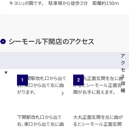
キヨシ』の隣です。 駐車場から徒歩３分 距離約150ｍ
カンタン
無料
シーモール下関店のアクセス
ア
ク
セ
ス
1
詳
最短
分！
今すぐ査定金額をお伝えいた
細
します
まずは
お電話
で
無料査定
下関駅改札口から出て
大丸正面玄関を左に曲が
【総合受付】24時間・年中無休(年末年
右、東口から出て右に曲
るとシーモール正面玄関
始除く)