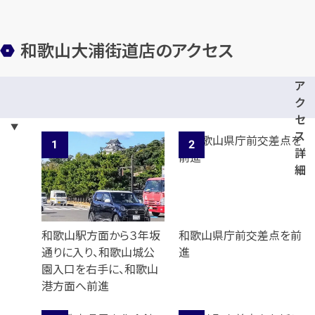
和歌山大浦街道店のアクセス
ア
カンタン
無料
ク
セ
ス
詳
細
1
最短
分！
今すぐ査定金額をお伝えいた
します
和歌山駅方面から３年坂
和歌山県庁前交差点を前
通りに入り、和歌山城公
進
まずは
お電話
で
無料査定
園入口を右手に、和歌山
港方面へ前進
【総合受付】24時間・年中無休(年末年
始除く)