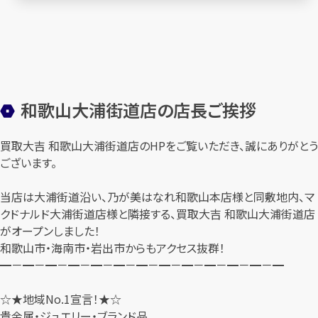
和歌山大浦街道店の店長ご挨拶
買取大吉 和歌山大浦街道店のHPをご覧いただき、誠にありがとう
ございます。
当店は大浦街道沿い、乃が美はなれ和歌山本店様と同敷地内、マ
クドナルド大浦街道店様と隣接する、買取大吉 和歌山大浦街道店
がオープンしました！
和歌山市・海南市・岩出市からもアクセス抜群！
━－━－━－━－━－━－━－━－━－━－━－━－━
☆★地域No.1宣言！★☆
貴金属・ジュエリー・ブランド品