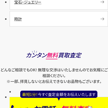
宝石・ジュエリー
時計
カンタン
無料
買取査定
どんなご相談でもOK! 無理な交渉はいたしませんのでお気軽にご
相談ください。
※一部、拝見しないとお伝えできないお品物もございます。
1
最短1分！
今すぐ査定金額をお伝えいたします
最短
分！
今すぐ査定金額をお伝えいたしま
す