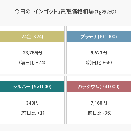
今日の「インゴット」買取価格相場
（1gあたり）
24金(K24)
プラチナ(Pt1000)
円
円
23,785
9,623
（前日比
+74
）
（前日比
+66
）
シルバー (Sv1000)
パラジウム(Pd1000)
円
円
343
7,160
（前日比
+1
）
（前日比
-36
）