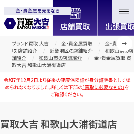
金・貴金属を売るなら
全国2200店舗以上展開中！
信頼と実績の買取専門店「買取大
吉」
ブランド買取 大吉
金・貴金属買取
金・貴金属買
取 店舗紹介
近畿地区の店舗紹介
和歌山県の店
舗紹介
和歌山市の店舗紹介
金・貴金属買取 買
取大吉 和歌山大浦街道店
令和7年12月2日より従来の健康保険証が身分証明書として認
められなくなりました。詳しくは下部の
「買取に必要なもの」
を
ご確認ください。
買取大吉 和歌山大浦街道店