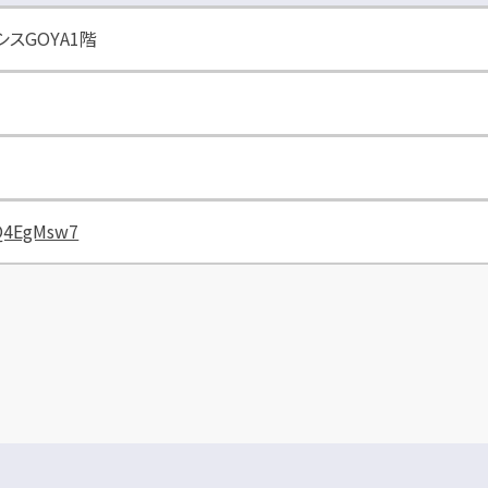
シスGOYA1階
VQ4EgMsw7