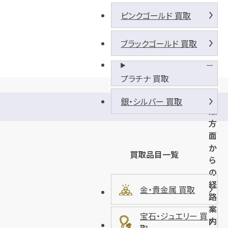
ピンクゴールド 買取
ブラックゴールド 買取
プラチナ 買取
泡
銀・シルバー 買取
瀬
方
面
か
買取品目一覧
ら
の
経
金・貴金属 買取
路
案
宝石・ジュエリー 買
内