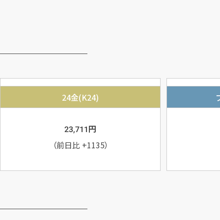
24金(K24)
円
23,711
（前日比
+1135
）