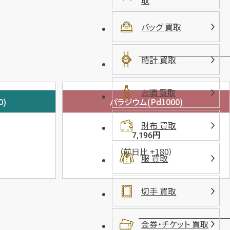
取
バッグ 買取
時計 買取
お酒 買取
0)
パラジウム(Pd1000)
財布 買取
円
7,196
（前日比
+180
）
服 買取
切手 買取
金券・チケット 買取