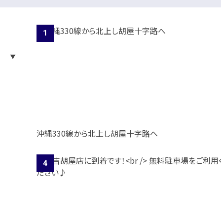
沖縄330線から北上し胡屋十字路へ