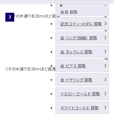
3
3
金貨 買取
0
線
記念コイン・メダル 買取
か
ら
金 リング（指輪） 買取
の
経
金 ネックレス 買取
路
案
金 ピアス 買取
内
くすの木通りを20ｍほど直進
金 イヤリング 買取
イエローゴールド 買取
ホワイトゴールド 買取