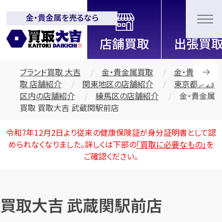
金・貴金属を売るなら
全国2200店舗以上展開中！
信頼と実績の買取専門店「買取大
吉」
ブランド買取 大吉
金・貴金属買取
金・貴金属買
取 店舗紹介
関東地区の店舗紹介
東京都＞23
区内の店舗紹介
練馬区の店舗紹介
金・貴金属
買取 買取大吉 武蔵関駅前店
令和7年12月2日より従来の健康保険証が身分証明書として認
められなくなりました。詳しくは下部の
「買取に必要なもの」
を
ご確認ください。
買取大吉 武蔵関駅前店