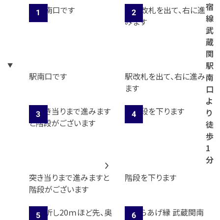
宿
線
武
蔵
関
駅
駅南口です
駅改札を出て、右に進み
南
ます
口
よ
り
徒
歩
1
分
突き当りまで進みますと
階段を下ります
階段がございます