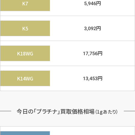
円
K7
5,946
円
K5
3,092
円
K18WG
17,756
円
K14WG
13,453
今日の「プラチナ」買取価格相場
（1gあたり）