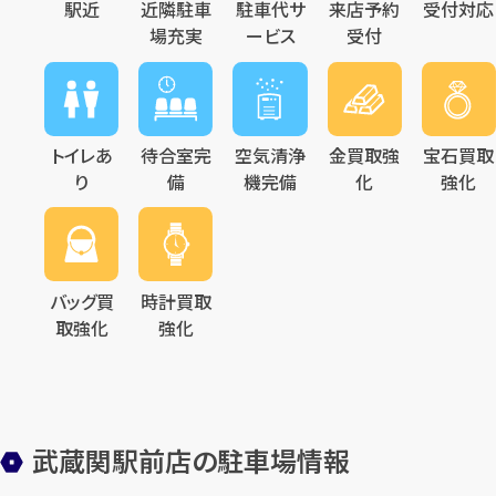
駅近
近隣駐車
駐車代サ
来店予約
受付対応
場充実
ービス
受付
トイレあ
待合室完
空気清浄
金買取強
宝石買取
り
備
機完備
化
強化
バッグ買
時計買取
取強化
強化
武蔵関駅前店の駐車場情報