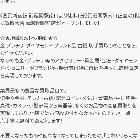
います。
《西武新宿線 武蔵関駅南口より徒歩1分》武蔵関駅南口正面の1階
に買取大吉 武蔵関駅前店がオープンしました!
☆★地域No.1へ挑戦!★☆
金 プラチナ ダイヤモンド ブランド品 古銭 切手買取りのことなら、
お任せください!
なかでも金・プラチナ等のアクセサリー・貴金属・宝石・ダイヤモン
ド・ジュエリーやブランド品・時計等は特に自信を持って、高額査定
を実現しております。
業界最多の豊富な買取品目で、
切手や金券・テレカ・古銭・記念コイン・メダル・骨董品・中国切手・
真珠・カメラ・小型家電から楽器等、多くのお品物の高価買取りを
実現しており、他店ではお値段の付かなかったものでも、《一点一
点丁寧に無料で査定》します!
不要になったものや使わなくなってしまったもの、「これいくらにな