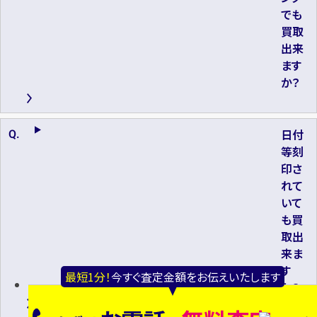
でも
買取
出来
ます
か？
日付
等刻
印さ
れて
いて
も買
取出
来ま
す
最短1分！
今すぐ査定金額をお伝えいたします
か？