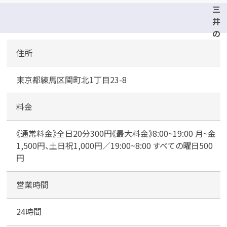
三
井
の
リ
住所
パ
カンタン
無料
ー
東京都練馬区関町北1丁目23-8
ク
関
町
料金
北
1
《通常料金》全日20分300円《最大料金》8:00~19:00 月~金
丁
1
1,500円、土日祝1,000円／19:00~8:00 すべての曜日500
最短
分！
今すぐ査定金額をお伝えいた
目
円
します
駐
車
まずは
お電話
で
無料査定
営業時間
場
24時間
【総合受付】24時間・年中無休(年末年
始除く)