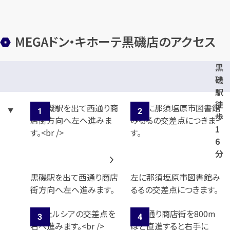
メールで無料相談する
MEGAドン・キホーテ黒磯店のアクセス
黒
磯
駅
徒
歩
1
6
分
黒磯駅を出て西通り商店
左に那須塩原市図書館み
街方向へ左へ進みます。
るるの交差点につきます。