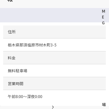
M
E
G
A
住所
カンタン
無料
ド
ン
栃木県那須塩原市材木町3-5
・
キ
ホ
料金
ー
テ
1
無料駐車場
最短
分！
今すぐ査定金額をお伝えいた
黒
します
磯
営業時間
店
まずは
お電話
で
無料査定
駐
午前8:00～深夜0:00
車
【総合受付】24時間・年中無休(年末年
場
始除く)