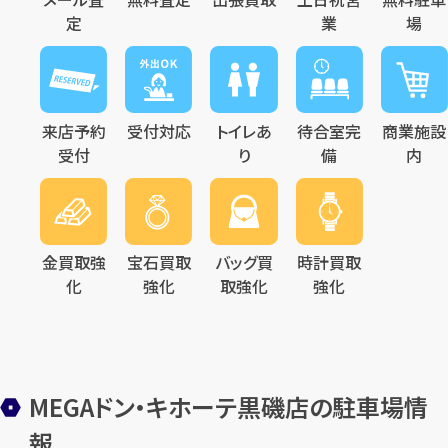
定
業
場
来店予約
受付対応
トイレあ
待合室完
商業施設
受付
り
備
内
金買取強
宝石買取
バッグ買
時計買取
化
強化
取強化
強化
MEGAドン・キホーテ黒磯店の駐車場情
報