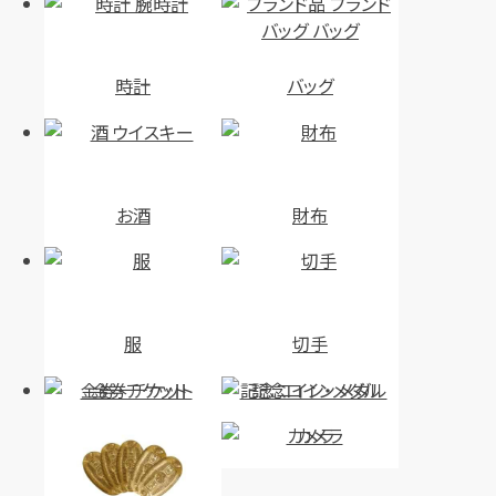
時計
バッグ
ティファニー チェーンネックレス
ティファニー チェーンネックレス
18K 全長約77.6㎝
750 全長約41.0㎝
円
円
買取参考価格
買取参考価格
882,000
351,500
お酒
財布
金・貴金属
金 ネックレス
金・貴金属
金 ネックレス
店舗買取
店舗買取
服
切手
金券・チケット
記念コイン・メダル
カメラ
カルティエ スパルタカスネック
カルティエ サントスドゥカルティ