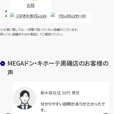
古銭
レス 750 全長約46.1㎝
エネックレス 750 全長約56.7㎝
スマホ・タブレット
テレホンカード
円
円
買取参考価格
買取参考価格
400,500
676,500
※お酒に関しては、一部取り扱っていない店舗がございます。
金・貴金属
金 ネックレス
金・貴金属
金 ネックレス
詳しくは、店舗またはお電話にてご確認ください。
店舗買取
店舗買取
MEGAドン・キホーテ黒磯店のお客様の
声
フレッド パレンテシ ネックレス
カルティエ トリニティ カフス
栃木県在住 30代 男性
750 全長約47.3cm
750
分かりやすい説明がありがたかったで
円
円
買取参考価格
買取参考価格
124,000
143,000
す。