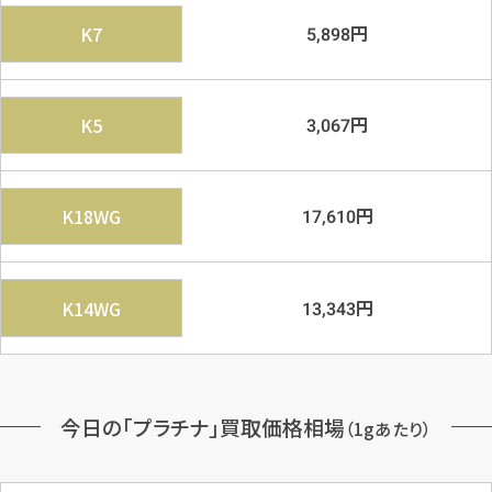
円
K7
5,898
円
K5
3,067
円
K18WG
17,610
円
K14WG
13,343
今日の「プラチナ」買取価格相場
（1gあたり）