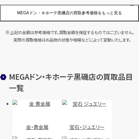
MEGAドン・キホーテ黒磯店の買取参考価格をもっと見る
店舗買取
店舗買取
上記の金額は参考価格です。買取金額を保証するものではございません。
カルティエ ラニエールリング
実際の買取価格はお品物の状態や相場などによって変動いたします。
ルイ・ヴィトン ピュス モノグラ
750 #65/約24.5号
ム・イディール スターピアス/ピ
ュス イディールブロッサム LVピ
アス Au750
円
買取参考価格
64,500
MEGAドン・キホーテ黒磯店の買取品目
円
買取参考価格
124,000
金・貴金属
一覧
金 リング（指輪）
金・貴金属
金 ピアス
店舗買取
店舗買取
金・貴金属
宝石・ジュエリー