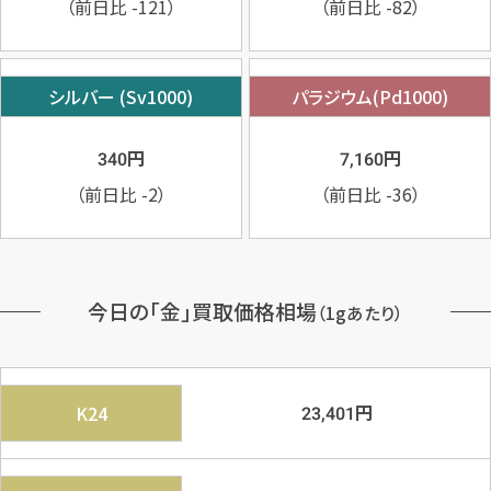
（前日比
-121
）
（前日比
-82
）
シルバー (Sv1000)
パラジウム(Pd1000)
円
円
340
7,160
（前日比
-2
）
（前日比
-36
）
今日の「金」買取価格相場
（1gあたり）
円
K24
23,401