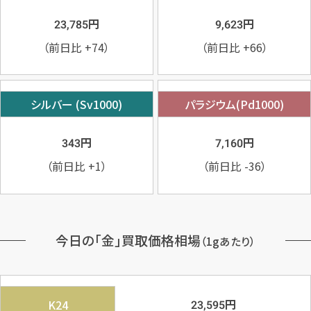
円
円
23,785
9,623
（前日比
+74
）
（前日比
+66
）
シルバー (Sv1000)
パラジウム(Pd1000)
円
円
343
7,160
（前日比
+1
）
（前日比
-36
）
今日の「金」買取価格相場
（1gあたり）
円
K24
23,595