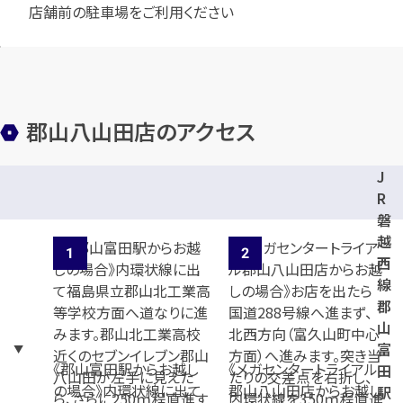
店舗前の駐車場をご利用ください
メールで無料相談する
郡山八山田店のアクセス
J
R
磐
越
西
線
郡
山
富
《郡山富田駅からお越し
《メガセンタートライアル
田
の場合》内環状線に出て
郡山八山田店からお越し
駅