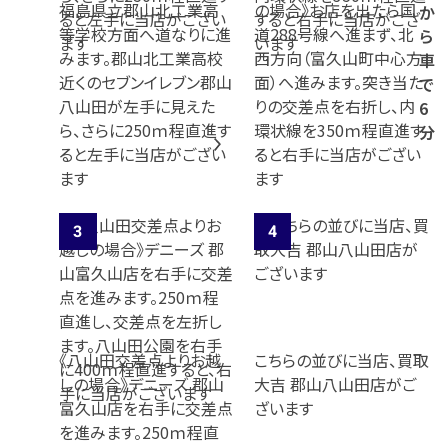
福島県立郡山北工業高
の場合》お店を出たら国
か
等学校方面へ道なりに進
道288号線へ進まず、北
ら
みます。郡山北工業高校
西方向（富久山町中心方
車
近くのセブンイレブン郡山
面）へ進みます。突き当た
で
八山田が左手に見えた
りの交差点を右折し、内
6
ら、さらに250ｍ程直進す
環状線を350ｍ程直進す
分
ると左手に当店がござい
ると右手に当店がござい
ます
ます
《八山田交差点よりお越
こちらの並びに当店、買取
しの場合》デニーズ 郡山
大吉 郡山八山田店がご
富久山店を右手に交差点
ざいます
を進みます。250ｍ程直