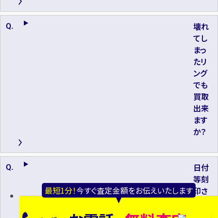
壊れ
てし
まっ
たリ
ング
でも
買取
出来
ます
か？
日付
等刻
最短1分！
今すぐ査定金額をお伝えいたします
印さ
れて
いて