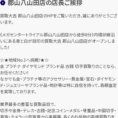
郡山八山田店の店長ご挨拶
買取大吉 郡山八山田店のHPをご覧いただき、誠にありがとうござ
います。
《メガセンタートライアル郡山八山田店から徒歩8分》内環状線沿
いにある青と白が目印の買取大吉 郡山八山田店がオープンしま
した!
☆★地域No.1へ挑戦!★☆
金 プラチナ ダイヤモンド ブランド品 古銭 切手買取りのことなら、
お任せください!
なかでも金・プラチナ等のアクセサリー・貴金属・宝石・ダイヤモン
ド・ジュエリーやブランド品・時計等は特に自信を持って、高額査定
を実現しております。
業界最多の豊富な買取品目で、
切手や金券・テレカ・古銭・記念コイン・メダル・骨董品・中国切手・
真珠・カメラ・小型家電から楽器等、多くのお品物の高価買取りを