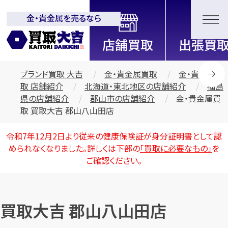
金・貴金属を売るなら
全国2200店舗以上展開中！
信頼と実績の買取専門店「買取大
吉」
ブランド買取 大吉
金・貴金属買取
金・貴金属買
取 店舗紹介
北海道・東北地区の店舗紹介
福島
県の店舗紹介
郡山市の店舗紹介
金・貴金属買
取 買取大吉 郡山八山田店
令和7年12月2日より従来の健康保険証が身分証明書として認
められなくなりました。詳しくは下部の
「買取に必要なもの」
を
ご確認ください。
買取大吉 郡山八山田店