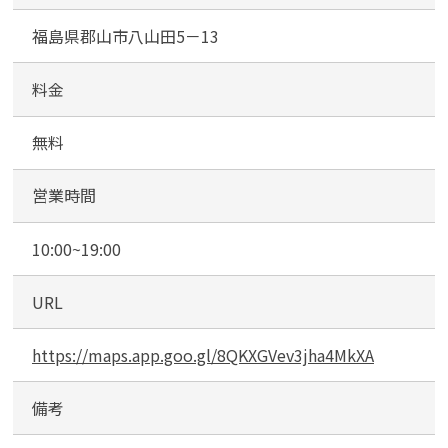
福島県郡山市八山田5－13
料金
カンタン
無料
無料
営業時間
10:00~19:00
1
最短
分！
今すぐ査定金額をお伝えいた
URL
します
https://maps.app.goo.gl/8QKXGVev3jha4MkXA
まずは
お電話
で
無料査定
備考
【総合受付】24時間・年中無休(年末年
始除く)