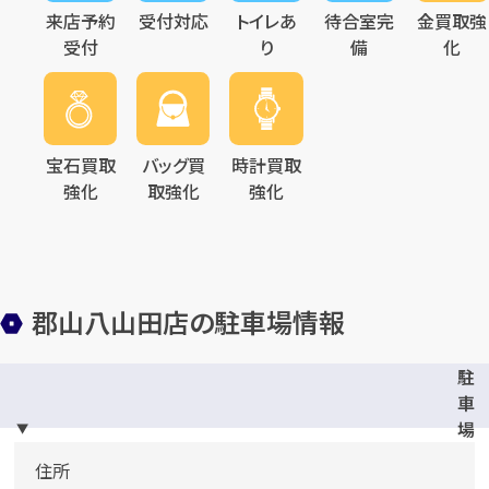
来店予約
受付対応
トイレあ
待合室完
金買取強
受付
り
備
化
宝石買取
バッグ買
時計買取
強化
取強化
強化
郡山八山田店の駐車場情報
駐
車
場
完
住所
備