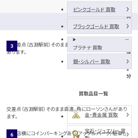
ピンクゴールド 買取
古
淵
ブラックゴールド 買取
駅
よ
り
プラチナ 買取
徒
歩
銀・シルバー 買取
1
分
買取品目一覧
交差点（古淵駅前）そのまま直進。角にローソンさんがあり
金・貴金属 買取
ます。
宝石・ジュエリー 買