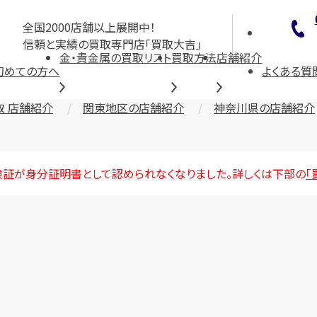
全国2000店舗以上展開中！
信頼と実績の買取専門店「買取大吉」
金・貴金属の買取リスト
買取方法
店舗紹介
初めての方へ
よくある質
取 店舗紹介
関東地区の店舗紹介
神奈川県の店舗紹介
険証が身分証明書として認められなくなりました。詳しくは下部の
「