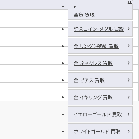
井
の
金貨 買取
リ
パ
記念コイン・メダル 買取
ー
ク
金 リング（指輪） 買取
古
淵
金 ネックレス 買取
駅
前
金 ピアス 買取
金 イヤリング 買取
イエローゴールド 買取
ホワイトゴールド 買取