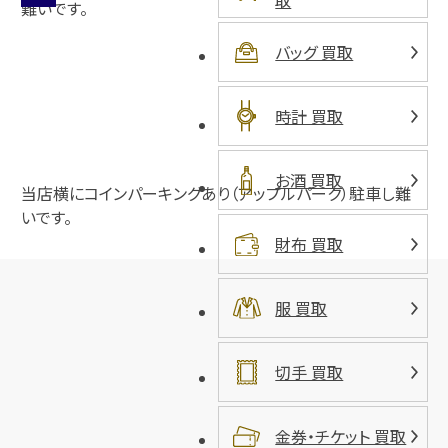
取
バッグ 買取
時計 買取
お酒 買取
当店横にコインパーキングあり（アップルパーク）駐車し難
いです。
財布 買取
服 買取
切手 買取
金券・チケット 買取