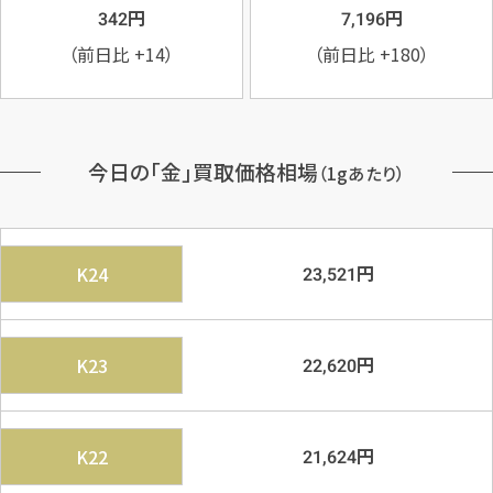
円
円
342
7,196
（前日比
+14
）
（前日比
+180
）
今日の「金」買取価格相場
（1gあたり）
円
K24
23,521
円
K23
22,620
円
K22
21,624