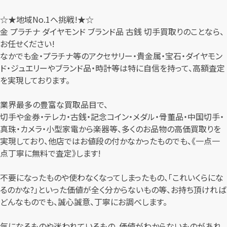
☆★地域No.1へ挑戦!★☆
金 プラチナ ダイヤモンド ブランド品 古銭 切手買取りのことなら、
お任せください!
なかでも金・プラチナ等のアクセサリー・貴金属・宝石・ダイヤモン
ド・ジュエリーやブランド品・時計等は特に自信を持って、高額査定
を実現しております。
業界最多の豊富な買取品目で、
切手や金券・テレカ・古銭・記念コイン・メダル・骨董品・中国切手・
真珠・カメラ・小型家電から楽器等、多くのお品物の高価買取りを
実現しており、他店ではお値段の付かなかったものでも、《一点一
点丁寧に無料で査定》します!
不要になったものや使わなくなってしまったもの、「これいくらにな
るのかな?」といった価値が全く分からないもの等、お持ち頂ければ
どんなものでも、誠心誠意、丁寧にお調べします。
気になるものや迷われているもの、価値がわからないものがあれ