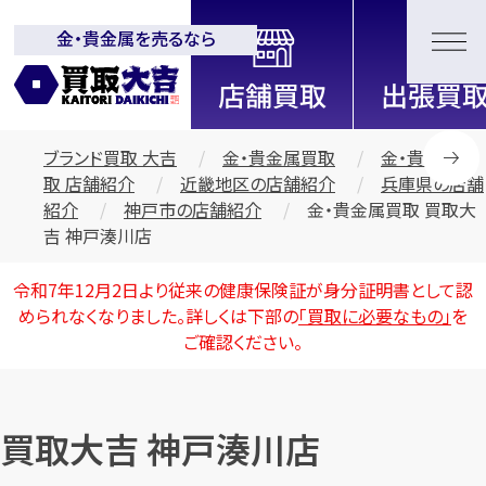
金・貴金属を売るなら
全国2000店舗以上展開中！
信頼と実績の買取専門店「買取大
吉」
ブランド買取 大吉
金・貴金属買取
金・貴金属買
取 店舗紹介
近畿地区の店舗紹介
兵庫県の店舗
紹介
神戸市の店舗紹介
金・貴金属買取 買取大
吉 神戸湊川店
令和7年12月2日より従来の健康保険証が身分証明書として認
められなくなりました。詳しくは下部の
「買取に必要なもの」
を
ご確認ください。
買取大吉 神戸湊川店