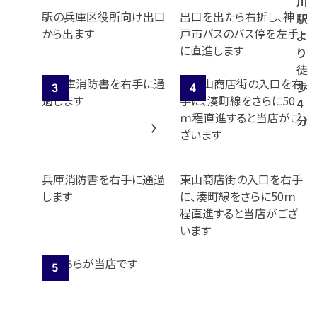
川
駅の兵庫区役所向け出口
出口を出たら右折し、神
駅
から出ます
戸市バスのバス停を左手
よ
に直進します
り
徒
歩
4
分
兵庫消防書を右手に通過
東山商店街の入口を右手
します
に、湊町線をさらに50ｍ
程直進すると当店がござ
います