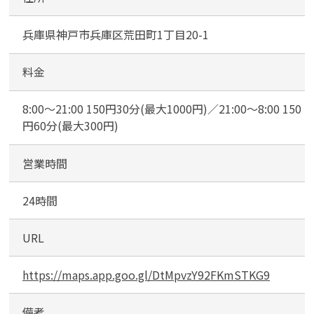
所
前
兵庫県神戸市兵庫区荒田町1丁目20-1
駐
車
場
料金
カンタン
無料
8:00～21:00 150円30分(最大1000円)／21:00～8:00 150
円60分(最大300円)
営業時間
1
24時間
最短
分！
今すぐ査定金額をお伝えいた
します
URL
まずは
お電話
で
無料査定
https://maps.app.goo.gl/DtMpvzY92FKmSTKG9
【総合受付】24時間・年中無休(年末年
始除く)
備考