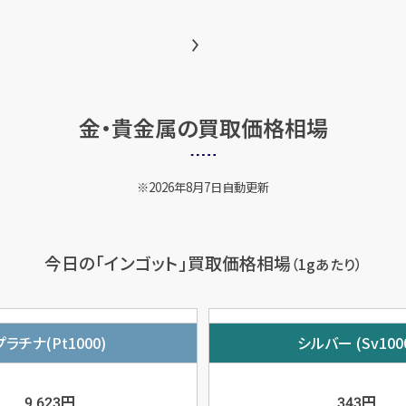
金・貴金属の
買取価格相場
2026年8月7日自動更新
今日の「インゴット」買取価格相場
（1gあたり）
プラチナ(Pt1000)
シルバー (Sv100
円
円
9,623
343