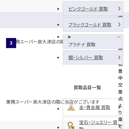
ピンクゴールド 買取
国
道
ブラックゴールド 買取
2
6
号
プラチナ 買取
線
阪
銀・シルバー 買取
和
豊
中
交
買取品目一覧
差
点
業務スーパー泉大津店の隣に当店がございます
よ
金・貴金属 買取
り
車
宝石・ジュエリー 買
で