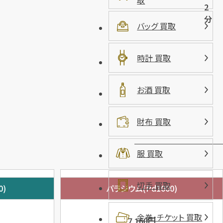
取
2
分
バッグ 買取
時計 買取
お酒 買取
財布 買取
服 買取
切手 買取
0)
パラジウム(Pd1000)
金券・チケット 買取
円
7,160