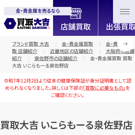
金・貴金属を売るなら
全国2200店舗以上展開中！
信頼と実績の買取専門店「買取大
吉」
ブランド買取 大吉
金・貴金属買取
金・貴金属買
取 店舗紹介
近畿地区の店舗紹介
大阪府の店舗
紹介
泉佐野市の店舗紹介
金・貴金属買取 買取
大吉 いこらもーる泉佐野店
令和7年12月2日より従来の健康保険証が身分証明書として認
められなくなりました。詳しくは下部の
「買取に必要なもの」
を
ご確認ください。
買取大吉 いこらもーる泉佐野店