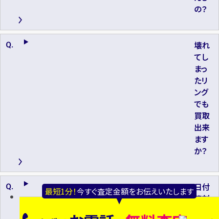
の？
壊れ
てし
まっ
たリ
ング
でも
買取
出来
ます
か？
日付
最短1分！
今すぐ査定金額をお伝えいたします
等刻
印さ