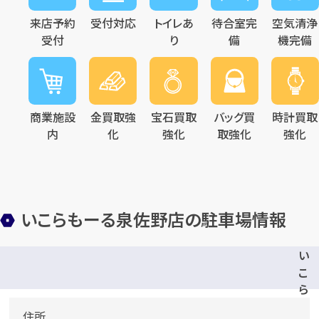
来店予約
受付対応
トイレあ
待合室完
空気清浄
受付
り
備
機完備
商業施設
金買取強
宝石買取
バッグ買
時計買取
内
化
強化
取強化
強化
いこらもーる泉佐野店の駐車場情報
い
こ
ら
も
住所