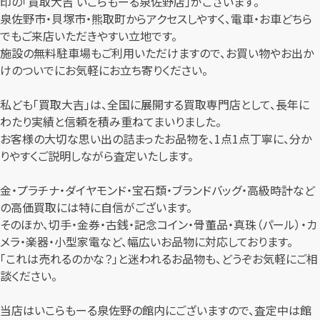
印の「買取大吉 いこらもーる泉佐野店」がございます。
泉佐野市・貝塚市・熊取町からアクセスしやすく、電車・お車どちら
でもご来店いただきやすい立地です。
施設の無料駐車場もご利用いただけますので、お買い物やお出か
けのついでにお気軽にお立ち寄りください。
私ども「買取大吉」は、全国に展開する買取専門店として、長年に
わたり実績と信頼を積み重ねてまいりました。
お客様の大切な思い出の詰まったお品物を、1点1点丁寧に、分か
りやすくご説明しながら査定いたします。
金・プラチナ・ダイヤモンド・宝石類・ブランドバッグ・高級時計など
の高価買取には特に自信がございます。
そのほか、切手・金券・古銭・記念コイン・骨董品・真珠（パール）・カ
メラ・楽器・小型家電など、幅広いお品物に対応しております。
「これは売れるのかな？」と迷われるお品物も、どうぞお気軽にご相
談ください。
当店はいこらもーる泉佐野の館内にございますので、査定中は館