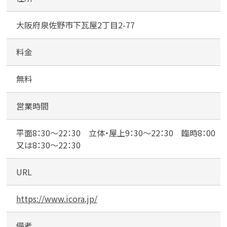
ー
る
大阪府泉佐野市下瓦屋2丁目2-77
泉
佐
野
料金
店
カンタン
無料
駐
無料
車
場
営業時間
平面8：30～22：30 立体・屋上9：30～22：30 臨時8：00
1
又は8：30～22：30
最短
分！
今すぐ査定金額をお伝えいた
します
URL
まずは
お電話
で
無料査定
https://www.icora.jp/
【総合受付】24時間・年中無休(年末年
始除く)
備考