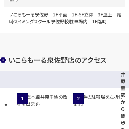
いこらもーる泉佐野 1F平面 1F-5F立体 3F屋上 尾
崎スイミングスクール泉佐野校駐車場内 1F臨時
メールで無料相談する
いこらもーる泉佐野店のアクセス
井
原
里
駅
か
ら
徒
歩