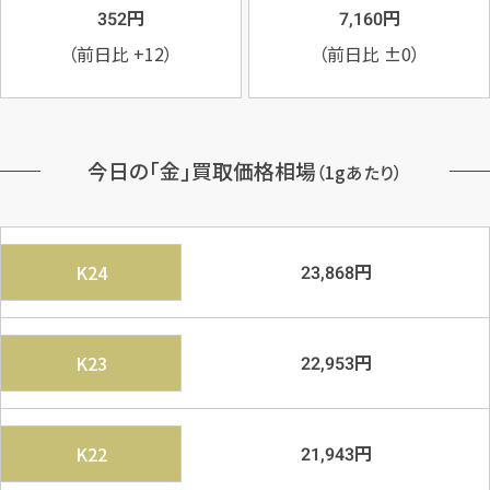
円
円
352
7,160
（前日比
+12
）
（前日比
±0
）
今日の「金」買取価格相場
（1gあたり）
円
K24
23,868
円
K23
22,953
円
K22
21,943