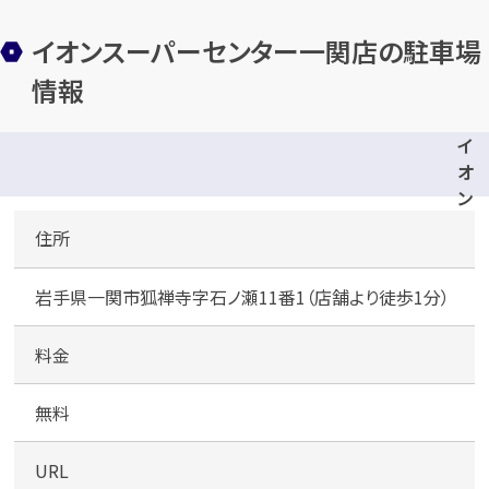
イオンスーパーセンター一関店の駐車場
情報
イ
カンタン
無料
オ
ン
ス
住所
ー
パ
岩手県一関市狐禅寺字石ノ瀬11番1（店舗より徒歩1分）
ー
1
最短
分！
今すぐ査定金額をお伝えいた
セ
します
ン
料金
タ
まずは
お電話
で
無料査定
ー
無料
一
【総合受付】24時間・年中無休(年末年
関
URL
始除く)
店