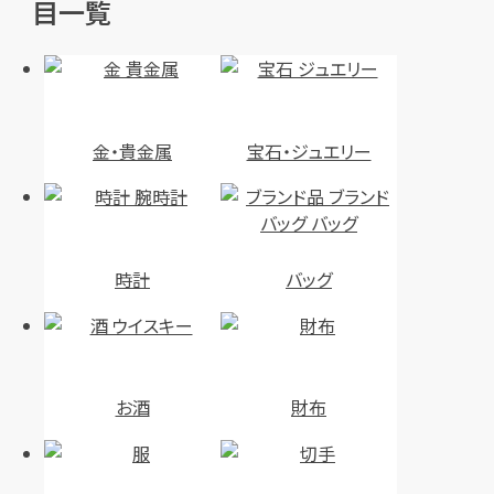
目一覧
店舗買取
店舗買取
金・貴金属
宝石・ジュエリー
カルティエ バレリーナカーブハ
カルティエ ビーラブリング 750
ーフエタニティ リング Pt950
＃55/約14号
#47/約7号
時計
バッグ
円
買取参考価格
67,000
円
買取参考価格
68,000
金・貴金属
金・貴金属
プラチナ
金 リング（指輪）
お酒
財布
店舗買取
店舗買取