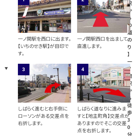
駅
か
ら
の
道
一ノ関駅を西口に出ます。
一ノ関駅西口を出まして
の
【いちのせき駅】が目印で
直進します。
り
す。
】
一
ノ
関
駅
か
ら
徒
しばらく進むと右手側に
しばらく道なりに進みま
歩
ローソンがある交差点を
すと【地主町角】交差点が
3
右折します。
ありますのでそこの交差
0
点を右折します。
分