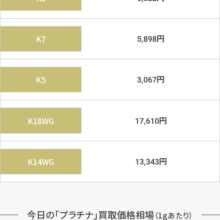
円
K7
5,898
円
K5
3,067
円
K18WG
17,610
円
K14WG
13,343
今日の「プラチナ」買取価格相場
（1gあたり）