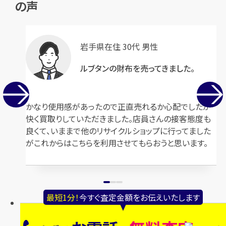
の声
ヴァン クリーフ＆アーペル フリ
ティファニー バイザヤード 750
ヴォル 1P ダイヤネックレス
内径約16.5㎝
岩手県在住 30代 男性
Au750 全長約40.5cm
VCARP0J100
ルブタンの財布を売ってきました。
円
買取参考価格
115,000
円
買取参考価格
182,000
かなり使用感があったので正直売れるか心配でしたが
金・貴金属
金 ネックレス
金・貴金属
金 ネックレス
快く買取りしていただきました。店員さんの接客態度も
良くて、いままで他のリサイクルショップに行ってました
がこれからはこちらを利用させてもらおうと思います。
最短1分！
今すぐ査定金額をお伝えいたします