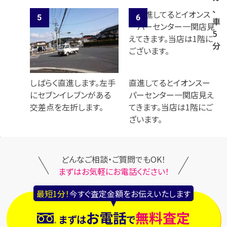
、
車
5
分
しばらく直進します。左手
直進してるとイオンスー
にセブンイレブンがある
パーセンター一関店見え
交差点を左折します。
てきます。当店は1階にご
ざいます。
どんなご相談・ご質問でもOK！
まずはお気軽にお電話ください！
最短1分！
今すぐ査定金額をお伝えいたします
お電話
無料査定
まずは
で