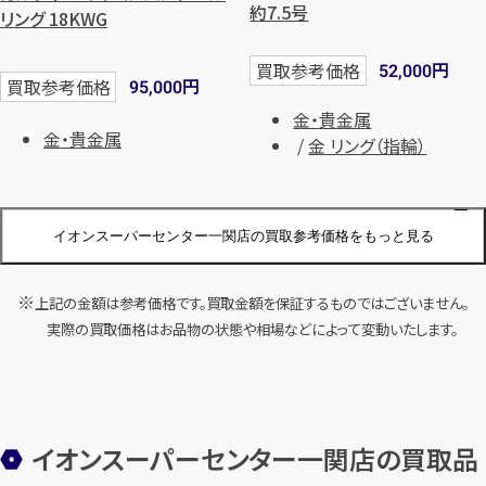
約7.5号
リング 18KWG
円
買取参考価格
52,000
円
買取参考価格
95,000
金・貴金属
金・貴金属
金 リング（指輪）
イオンスーパーセンター一関店の買取参考価格をもっと見る
店舗買取
店舗買取
上記の金額は参考価格です。買取金額を保証するものではございません。
カルティエ トリニティ ネックレス
カルティエ トリニティネックレス
実際の買取価格はお品物の状態や相場などによって変動いたします。
750 全長約40.0cm
750 全長約43.5㎝
円
円
買取参考価格
買取参考価格
121,000
51,000
金・貴金属
金 ネックレス
金・貴金属
金 ネックレス
イオンスーパーセンター一関店の買取品