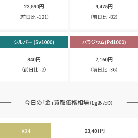
円
円
23,590
9,475
（前日比
-121
）
（前日比
-82
）
シルバー (Sv1000)
パラジウム(Pd1000)
円
円
340
7,160
（前日比
-2
）
（前日比
-36
）
今日の「金」買取価格相場
（1gあたり）
円
K24
23,401