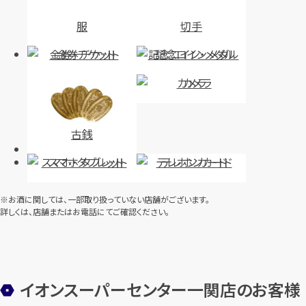
服
切手
金券・チケット
記念コイン・メダル
カメラ
ショパール ハッピーダイアモン
ティファニー ネックレス 750 全
ド ピアス 750 ダイヤ合計
長約41.0cm
0.11ct
古銭
円
買取参考価格
61,000
円
買取参考価格
121,000
スマホ・タブレット
テレホンカード
金・貴金属
金 ネックレス
金・貴金属
金 ピアス
※お酒に関しては、一部取り扱っていない店舗がございます。
詳しくは、店舗またはお電話にてご確認ください。
店舗買取
店舗買取
イオンスーパーセンター一関店のお客様