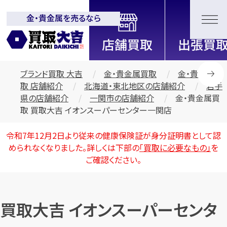
金・貴金属を売るなら
全国2200店舗以上展開中！
信頼と実績の買取専門店「買取大
吉」
ブランド買取 大吉
金・貴金属買取
金・貴金属買
取 店舗紹介
北海道・東北地区の店舗紹介
岩手
県の店舗紹介
一関市の店舗紹介
金・貴金属買
取 買取大吉 イオンスーパーセンター一関店
令和7年12月2日より従来の健康保険証が身分証明書として認
められなくなりました。詳しくは下部の
「買取に必要なもの」
を
ご確認ください。
買取大吉 イオンスーパーセンタ