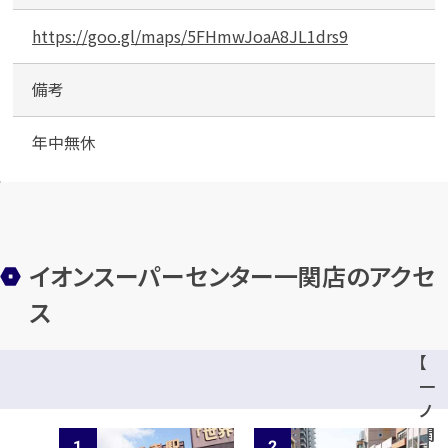
専
https://goo.gl/maps/5FHmwJoaA8JL1drs9
用
駐
メールで無料相談する
備考
車
場
年中無休
イオンスーパーセンター一関店のアクセ
ス
【
一
ノ
関