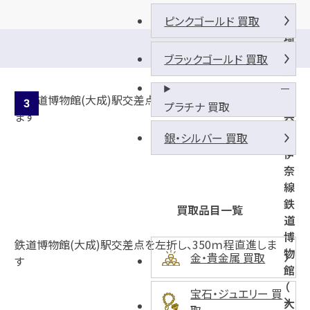
ピンクゴールド 買取
埼
玉
ブラックゴールド 買取
新
都
市
プラチナ 買取
交
通
銀・シルバー 買取
伊
奈
線
鉄
買取品目一覧
道
博
鉄道博物館(大成)駅交差点を左折し、350ｍ程直進しま
物
金・貴金属 買取
す
館
（
宝石・ジュエリー 買
大