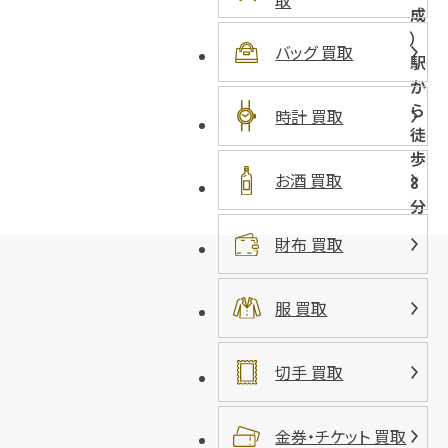
取
成
）
バッグ 買取
駅
か
ら
時計 買取
徒
歩
お酒 買取
8
分
財布 買取
服 買取
切手 買取
金券・チケット 買取