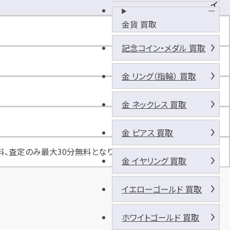
イ
ム
金貨 買取
ズ
東
記念コイン・メダル 買取
和
銀
金 リング（指輪） 買取
行
大
宮
金 ネックレス 買取
北
支
金 ピアス 買取
店
料、査定のみ最大30分無料となります
金 イヤリング 買取
イエローゴールド 買取
ホワイトゴールド 買取