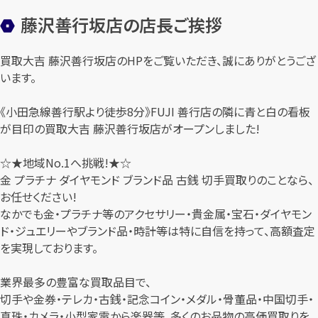
藤沢善行坂店の店長ご挨拶
買取大吉 藤沢善行坂店のHPをご覧いただき、誠にありがとうござ
います。
《小田急線善行駅より徒歩8分》FUJI 善行店の隣に青と白の看板
が目印の買取大吉 藤沢善行坂店がオープンしました!
☆★地域No.1へ挑戦!★☆
金 プラチナ ダイヤモンド ブランド品 古銭 切手買取りのことなら、
お任せください!
なかでも金・プラチナ等のアクセサリー・貴金属・宝石・ダイヤモン
ド・ジュエリーやブランド品・時計等は特に自信を持って、高額査定
を実現しております。
業界最多の豊富な買取品目で、
切手や金券・テレカ・古銭・記念コイン・メダル・骨董品・中国切手・
真珠・カメラ・小型家電から楽器等、多くのお品物の高価買取りを