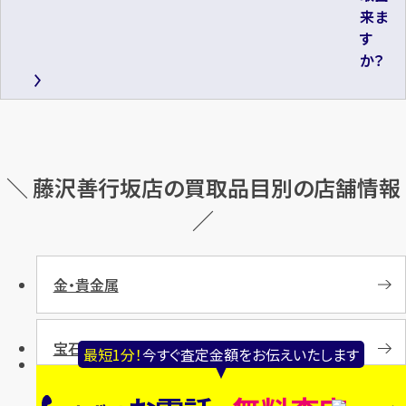
来ま
す
か？
＼ 藤沢善行坂店の買取品目別の店舗情報
／
金・貴金属
宝石・ジュエリー
最短1分！
今すぐ査定金額をお伝えいたします