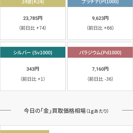
24金(K24)
プラチナ(Pt1000)
円
円
23,785
9,623
（前日比
+74
）
（前日比
+66
）
シルバー (Sv1000)
パラジウム(Pd1000)
円
円
343
7,160
（前日比
+1
）
（前日比
-36
）
今日の「金」買取価格相場
（1gあたり）