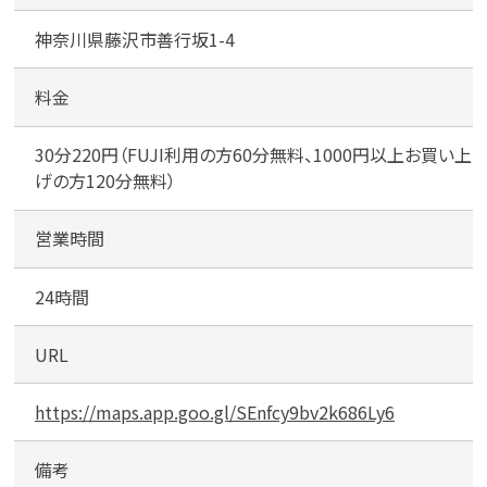
U
神奈川県藤沢市善行坂1-4
J
I
善
料金
行
カンタン
無料
店
30分220円（FUJI利用の方60分無料、1000円以上お買い上
第
げの方120分無料）
3
営業時間
24時間
1
最短
分！
今すぐ査定金額をお伝えいた
します
URL
まずは
お電話
で
無料査定
https://maps.app.goo.gl/SEnfcy9bv2k686Ly6
【総合受付】24時間・年中無休(年末年
備考
始除く)