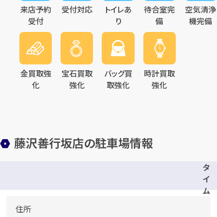
来店予約
受付対応
トイレあ
待合室完
空気清浄
受付
り
備
機完備
金買取強
宝石買取
バッグ買
時計買取
化
強化
取強化
強化
藤沢善行坂店の駐車場情報
タ
イ
ム
ズ
住所
F