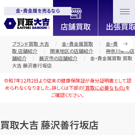
金・貴金属を売るなら
全国2200店舗以上展開中！
信頼と実績の買取専門店「買取大
吉」
ブランド買取 大吉
金・貴金属買取
金・貴金属買
取 店舗紹介
関東地区の店舗紹介
神奈川県の店
舗紹介
藤沢市の店舗紹介
金・貴金属買取 買取
大吉 藤沢善行坂店
令和7年12月2日より従来の健康保険証が身分証明書として認
められなくなりました。詳しくは下部の
「買取に必要なもの」
を
ご確認ください。
買取大吉 藤沢善行坂店