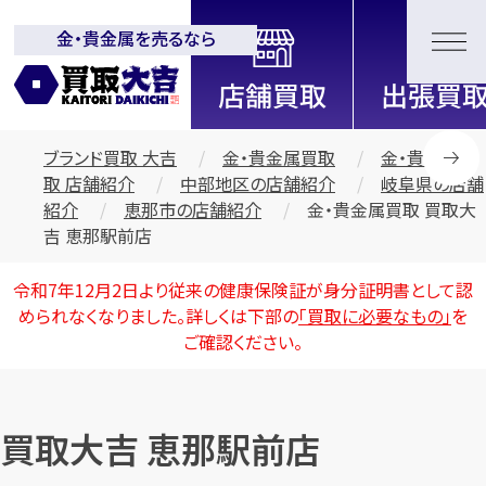
金・貴金属を売るなら
全国2200店舗以上展開中！
信頼と実績の買取専門店「買取大
吉」
ブランド買取 大吉
金・貴金属買取
金・貴金属買
取 店舗紹介
中部地区の店舗紹介
岐阜県の店舗
紹介
恵那市の店舗紹介
金・貴金属買取 買取大
吉 恵那駅前店
令和7年12月2日より従来の健康保険証が身分証明書として認
められなくなりました。詳しくは下部の
「買取に必要なもの」
を
ご確認ください。
買取大吉 恵那駅前店