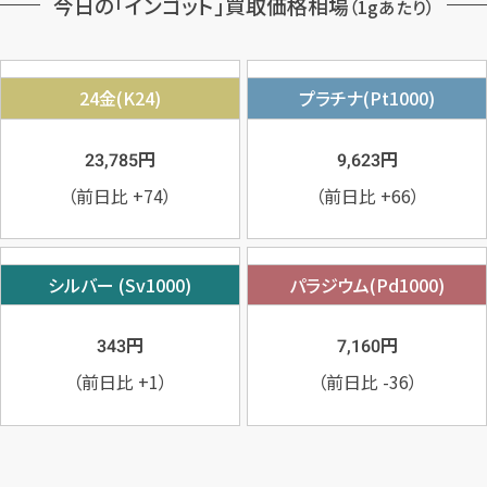
今日の「インゴット」買取価格相場
（1gあたり）
24金(K24)
プラチナ(Pt1000)
円
円
23,785
9,623
（前日比
+74
）
（前日比
+66
）
シルバー (Sv1000)
パラジウム(Pd1000)
円
円
343
7,160
（前日比
+1
）
（前日比
-36
）