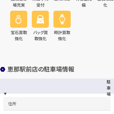
場充実
受付
備
化
宝石買取
バッグ買
時計買取
強化
取強化
強化
恵那駅前店の駐車場情報
駐
車
場
完
住所
備