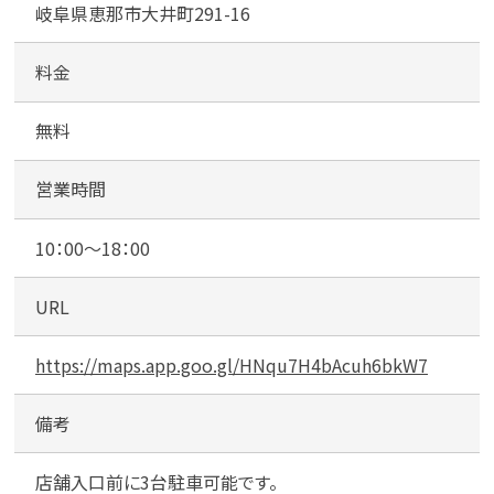
岐阜県恵那市大井町291-16
料金
無料
カンタン
無料
営業時間
10：00～18：00
URL
1
最短
分！
今すぐ査定金額をお伝えいた
します
https://maps.app.goo.gl/HNqu7H4bAcuh6bkW7
まずは
お電話
で
無料査定
備考
【総合受付】24時間・年中無休(年末年
店舗入口前に3台駐車可能です。
始除く)