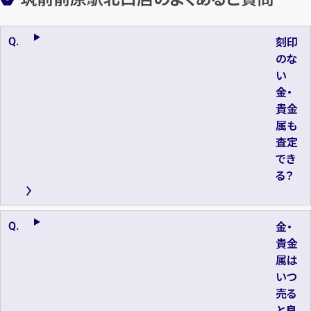
刻印
のな
い
金・
貴金
属も
査定
でき
る？
金・
貴金
属は
いつ
売る
と良