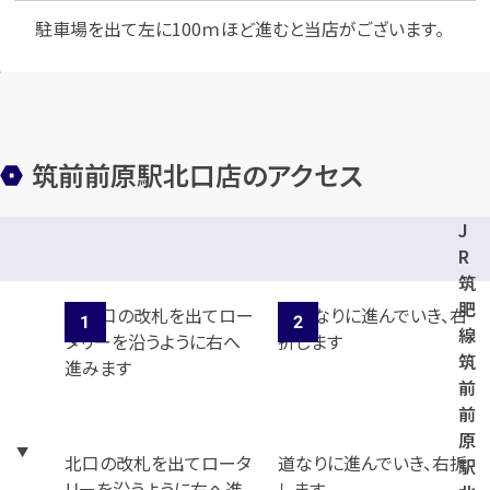
駐車場を出て左に100ｍほど進むと当店がございます。
メールで無料相談する
筑前前原駅北口店のアクセス
J
R
筑
肥
線
筑
前
前
原
北口の改札を出てロータ
道なりに進んでいき、右折
駅
リーを沿うように右へ進
します