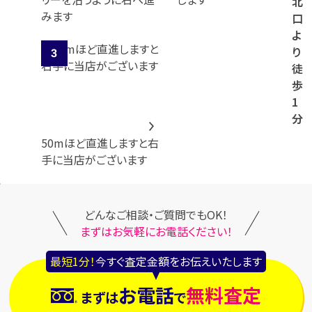
北
みます
口
よ
り
徒
歩
1
分
50mほど直進しますと右
手に当店がございます
どんなご相談・ご質問でもOK！
まずはお気軽にお電話ください！
最短1分！
今すぐ査定金額をお伝えいたします
お電話
無料査定
まずは
で