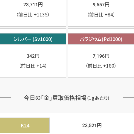
円
円
23,711
9,557
（前日比
+1135
）
（前日比
+84
）
シルバー (Sv1000)
パラジウム(Pd1000)
円
円
342
7,196
（前日比
+14
）
（前日比
+180
）
今日の「金」買取価格相場
（1gあたり）
円
K24
23,521