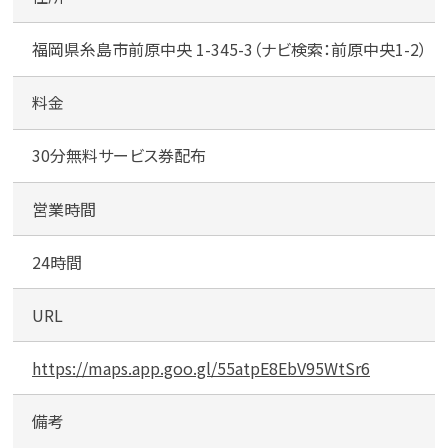
ー
ク
福岡県糸島市前原中央 1-345-3（ナビ検索：前原中央1-2）
前
原
駅
料金
北
カンタン
無料
30分無料サービス券配布
営業時間
24時間
1
最短
分！
今すぐ査定金額をお伝えいた
URL
します
まずは
お電話
で
無料査定
https://maps.app.goo.gl/55atpE8EbV95WtSr6
【総合受付】24時間・年中無休(年末年
備考
始除く)