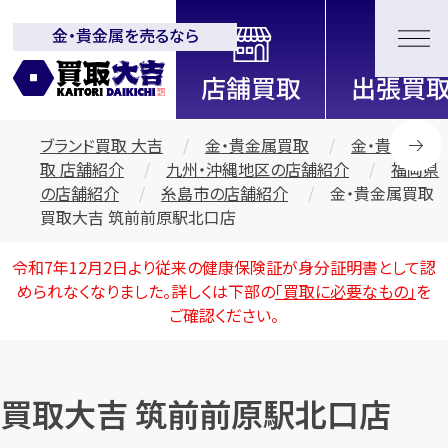
金・貴金属を売るなら
全国2000店舗以上展開中！
信頼と実績の買取専門店「買取大
吉」
ブランド買取 大吉
金・貴金属買取
金・貴金属買
取 店舗紹介
九州・沖縄地区の店舗紹介
福岡県
の店舗紹介
糸島市の店舗紹介
金・貴金属買取
買取大吉 筑前前原駅北口店
令和7年12月2日より従来の健康保険証が身分証明書として認
められなくなりました。詳しくは下部の
「買取に必要なもの」
を
ご確認ください。
買取大吉 筑前前原駅北口店