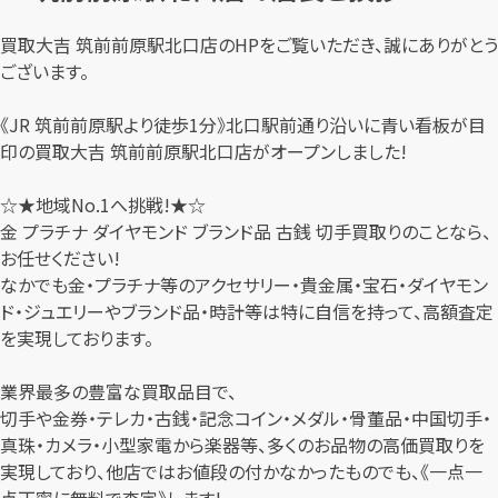
買取大吉 筑前前原駅北口店のHPをご覧いただき、誠にありがとう
ございます。
《JR 筑前前原駅より徒歩1分》北口駅前通り沿いに青い看板が目
印の買取大吉 筑前前原駅北口店がオープンしました!
☆★地域No.1へ挑戦!★☆
金 プラチナ ダイヤモンド ブランド品 古銭 切手買取りのことなら、
お任せください!
なかでも金・プラチナ等のアクセサリー・貴金属・宝石・ダイヤモン
ド・ジュエリーやブランド品・時計等は特に自信を持って、高額査定
を実現しております。
業界最多の豊富な買取品目で、
切手や金券・テレカ・古銭・記念コイン・メダル・骨董品・中国切手・
真珠・カメラ・小型家電から楽器等、多くのお品物の高価買取りを
実現しており、他店ではお値段の付かなかったものでも、《一点一
点丁寧に無料で査定》します!