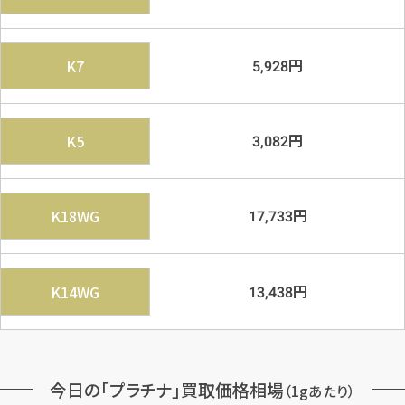
円
K7
5,928
円
K5
3,082
円
K18WG
17,733
円
K14WG
13,438
今日の「プラチナ」買取価格相場
（1gあたり）