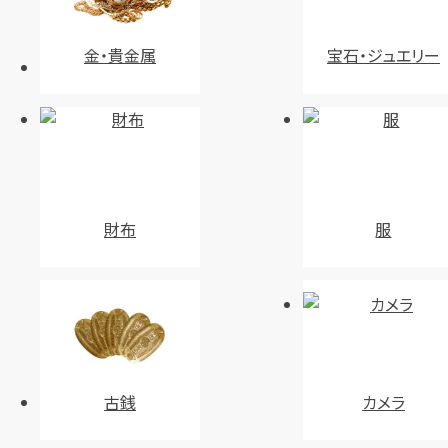
金・貴金属
宝石・ジュエリー
財布
服
古銭
カメラ