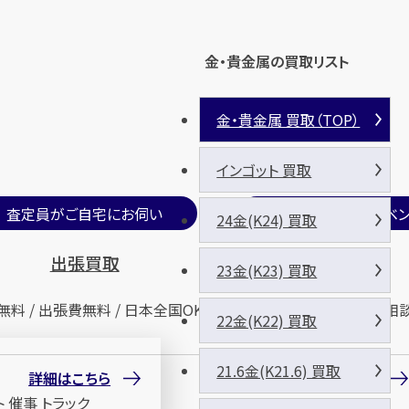
金・貴金属の買取リスト
金・貴金属 買取（TOP）
インゴット 買取
査定員がご自宅にお伺い
期間限定買取イベン
24金(K24) 買取
出張買取
催事買取
23金(K23) 買取
無料 / 出張費無料 / 日本全国OK
査定無料 / 来場無料 / 相
22金(K22) 買取
21.6金(K21.6) 買取
詳細はこちら
詳細はこちら