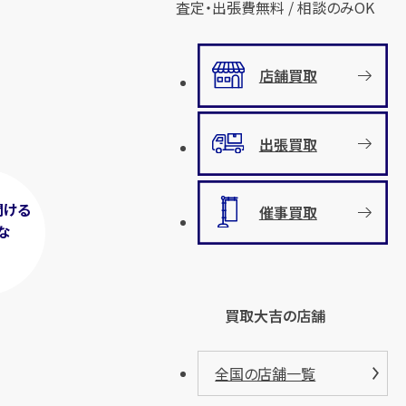
査定・出張費無料 / 相談のみOK
店舗買取
出張買取
聞ける
催事買取
な
！
買取大吉の店舗
全国の店舗一覧