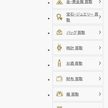
金・貴金属 買取
宝石・ジュエリー 買
取
バッグ 買取
時計 買取
お酒 買取
財布 買取
服 買取