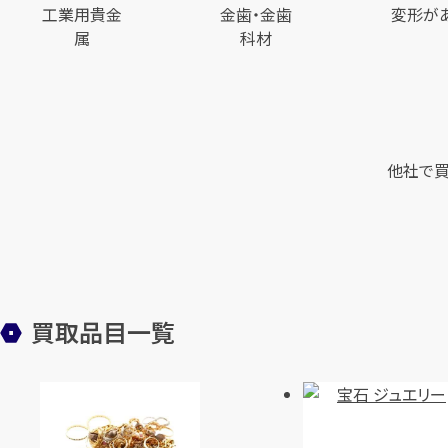
工業用貴金
金歯・金歯
変形が
属
科材
他社で買
買取品目一覧